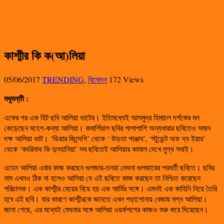
কাশ্মীর কি ক(আ)লিয়া
05/06/2017
TRENDING
,
বিনোদন
172 Views
মধুমন্তী
:
একের পর এক হিট ছবি আলিয়া ভাটের। ইতিমধ্যেই আসমুদ্র হিমাচল দর্শকের মন
কেড়েছেন মহেশ-কন্যা আলিয়া। কমার্শিয়াল ছবির পাশাপাশি অন্যধারার ছবিতেও সমান
দক্ষ আলিয়া ভাট। ‘ডিয়ার জিন্দেগি’ থেকে ‘ উড়তা পাঞ্জাব’, ‘স্টুডেন্ট অফ দ্য ইয়ার’
থেকে ‘বদরিনাথ কি দুলহানিয়া’ সব ছবিতেই আলিয়ার কামাল দেখে মুগ্ধ সবাই।
এহেন আলিয়া এবার কাজ করছেন গুলজার-তনয়া মেঘনা গুলজারের পরবর্তী ছবিতে। ছবির
নাম এখনও ঠিক না হলেও আলিয়া যে এই ছবিতে কাজ করছেন তা নিশ্চিত করেছেন
পরিচালক। এক কাশ্মীর মেয়ের বিয়ে হয় এক আর্মির সঙ্গে। এমনই এক কাহিনি নিয়ে তৈরি
হবে এই ছবি। যার কারণে কাশ্মীরকে জানতে এখন পড়াশোনায় বেজায় মগ্ন আলিয়া।
জানা গেছে, এর মধ্যেই মেঘনার সঙ্গে আলিয়া ওয়র্কশপের কাজও শুরু করে দিয়েছেন।