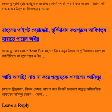
দেবক বন্দ্যোপাধ্যায় হুমায়ুনকে ওয়েসির ফোন! দল তাঁকে শো-কজ করেছে। তিনি সেই
শো-কজের উত্তরও দিয়েছেন। তাতেও …
রাহুলের পাইলট প্রোজেক্ট, মুর্শিদাবাদ কংগ্রেসে আধিপত্য
হারাতে পারেন অধীর
দেবক বন্দ্যোপাধ্যায় পশ্চিমবঙ্গ নিয়ে রাহুল গান্ধির নতুন উদ্যোগে মুর্শিদাবাদের কংগ্রেস
রাজনীতিতে খর্ব হতে পারে অধীর …
আমি আসছি! নাম না করে শুভেন্দুকে শাসালেন আনিসুর
চ্যানেল হিন্দুস্থান, নিউজ ডেস্ক: নাম না করে বিরোধী দলনেতা শুভেন্দু অধিকারিকে
শাসালেন আনিসুর রহমান। একদা …
Leave a Reply