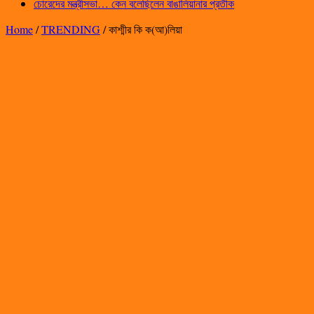
চোরেদের মন্ত্রীসভা… কেন বলেছিলেন বাঙালিয়ানার প্রতীক
Home
/
TRENDING
/
কাশ্মীর কি ক(আ)লিয়া