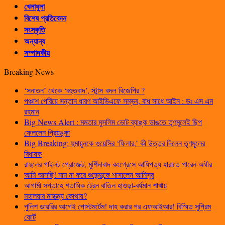
খেলাধুলা
বিশেষ প্রতিবেদন
সংস্কৃতি
অন্যান্য
সম্পাদকীয়
Breaking News
‘সনাতন’ থেকে ‘বহুতবাদ’, স্টান্স বদল বিজেপির ?
পঞ্চাশ পেরিয়ে সন্তান ধারণ আইভিএফে সম্ভব, বাধ সাধে আইন : ডঃ এস এম
রহমান
Big News Alert : মমতার মুসলিম ভোট ব্যাঙ্ক ভাঙতে তৃণমূলেই ছিপ
ফেললেন প্রিয়ঙ্কা
Big Breaking: হুমায়ুনকে ওয়েসির ‘ফিলার,’ কী উত্তর দিলেন তৃণমূলের
বিধায়ক
রাহুলের পাইলট প্রোজেক্ট, মুর্শিদাবাদ কংগ্রেসে আধিপত্য হারাতে পারেন অধীর
আমি আসছি! নাম না করে শুভেন্দুকে শাসালেন আনিসুর
আগামী সপ্তাহে শতাধিক ট্রেন বাতিল হাওড়া-বর্ধমান শাখায়
মহালয়ার মাহাত্ম্য কোথায়?
পুলিশ ডায়রির আগেই পোস্টমর্টেম! দাহ করার পর এফআইআর! বিস্মিত সুপ্রিম
কোর্ট