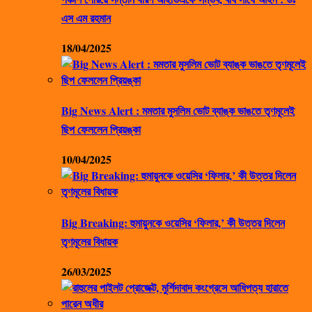
এস এম রহমান
18/04/2025
Big News Alert : মমতার মুসলিম ভোট ব্যাঙ্ক ভাঙতে তৃণমূলেই
ছিপ ফেললেন প্রিয়ঙ্কা
10/04/2025
Big Breaking: হুমায়ুনকে ওয়েসির ‘ফিলার,’ কী উত্তর দিলেন
তৃণমূলের বিধায়ক
26/03/2025