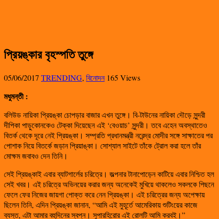
প্রিয়ঙ্কার বৃহস্পতি তুঙ্গে
05/06/2017
TRENDING
,
বিনোদন
165 Views
মধুমন্তী
:
বলিউড নায়িকা প্রিয়ঙ্কা চোপড়ার বাজার এখন তুঙ্গে। বি-টাউনের নায়িকা দৌড়ে সুন্দরী
দীপিকা পাড়ুকোনকেও টেক্কা দিয়েছেন এই ‘বেওয়াচ’ সুন্দরী। তবে এহেন অবস্থাতেও
বিতর্ক থেকে দূরে নেই প্রিয়ঙ্কা। সম্প্রতি প্রধানমন্ত্রী নরেন্দ্র মোদীর সঙ্গে সাক্ষাতের পর
পোশাক নিয়ে বিতর্কে জড়ান প্রিয়াঙ্কা। সোশ্যাল সাইটে তাঁকে ট্রোল করা হলে তাঁর
মোক্ষম জবাবও দেন তিনি।
সেই প্রিয়ঙ্কাই এবার ব্যাটগার্লের চরিত্রে। জল্পনার টানাপোড়েন কাটিয়ে এবার নিশ্চিত হল
সেই খবর। এই চরিত্রে অভিনয়ের করার জন্য অনেকেই মুখিয়ে থাকলেও সকলকে পিছনে
ফেলে ফের নিজের জায়গা পোক্ত করে নেন প্রিয়ঙ্কা। এই চরিত্রের জন্য অপেক্ষায়
ছিলেন তিনি, এদিন প্রিয়ঙ্কা জানান, “আমি এই মুহূর্তে আমেরিকায় শুটিংয়ের কাজে
ব্যস্ত, এটা আমার বহুদিনের স্বপ্ন। সুপারহিরোর এই রোলটি আমি করবই।”