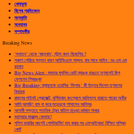
খেলাধুলা
বিশেষ প্রতিবেদন
সংস্কৃতি
অন্যান্য
সম্পাদকীয়
Breaking News
‘সনাতন’ থেকে ‘বহুতবাদ’, স্টান্স বদল বিজেপির ?
পঞ্চাশ পেরিয়ে সন্তান ধারণ আইভিএফে সম্ভব, বাধ সাধে আইন : ডঃ এস এম
রহমান
Big News Alert : মমতার মুসলিম ভোট ব্যাঙ্ক ভাঙতে তৃণমূলেই ছিপ
ফেললেন প্রিয়ঙ্কা
Big Breaking: হুমায়ুনকে ওয়েসির ‘ফিলার,’ কী উত্তর দিলেন তৃণমূলের
বিধায়ক
রাহুলের পাইলট প্রোজেক্ট, মুর্শিদাবাদ কংগ্রেসে আধিপত্য হারাতে পারেন অধীর
আমি আসছি! নাম না করে শুভেন্দুকে শাসালেন আনিসুর
আগামী সপ্তাহে শতাধিক ট্রেন বাতিল হাওড়া-বর্ধমান শাখায়
মহালয়ার মাহাত্ম্য কোথায়?
পুলিশ ডায়রির আগেই পোস্টমর্টেম! দাহ করার পর এফআইআর! বিস্মিত সুপ্রিম
কোর্ট