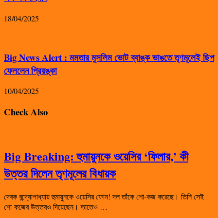
18/04/2025
Big News Alert : মমতার মুসলিম ভোট ব্যাঙ্ক ভাঙতে তৃণমূলেই ছিপ
ফেললেন প্রিয়ঙ্কা
10/04/2025
Check Also
Big Breaking: হুমায়ুনকে ওয়েসির ‘ফিলার,’ কী
উত্তর দিলেন তৃণমূলের বিধায়ক
দেবক বন্দ্যোপাধ্যায় হুমায়ুনকে ওয়েসির ফোন! দল তাঁকে শো-কজ করেছে। তিনি সেই
শো-কজের উত্তরও দিয়েছেন। তাতেও …