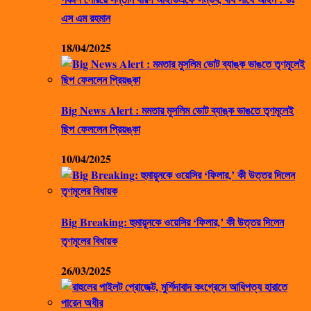
এস এম রহমান
18/04/2025
Big News Alert : মমতার মুসলিম ভোট ব্যাঙ্ক ভাঙতে তৃণমূলেই
ছিপ ফেললেন প্রিয়ঙ্কা
10/04/2025
Big Breaking: হুমায়ুনকে ওয়েসির ‘ফিলার,’ কী উত্তর দিলেন
তৃণমূলের বিধায়ক
26/03/2025