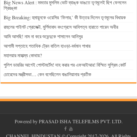
Big News Alert : মমতার মুসলিম ভোট ব্যাঙ্ক ভাঙতে তৃণমূলেই ছিপ ফেললেন
প্রিয়ঙ্কা
Big Breaking: হুমায়ুনকে ওয়েসির ‘ফিলার,’ কী উত্তর দিলেন তৃণমূলের বিধায়ক
রাহুলের পাইলট প্রোজেক্ট, মুর্শিদাবাদ কংগ্রেসে আধিপত্য হারাতে পারেন অধীর
আমি আসছি! নাম না করে শুভেন্দুকে শাসালেন আনিসুর
আগামী সপ্তাহে শতাধিক ট্রেন বাতিল হাওড়া-বর্ধমান শাখায়
মহালয়ার মাহাত্ম্য কোথায়?
পুলিশ ডায়রির আগেই পোস্টমর্টেম! দাহ করার পর এফআইআর! বিস্মিত সুপ্রিম কোর্ট
চোরেদের মন্ত্রীসভা… কেন বলেছিলেন বাঙালিয়ানার প্রতীক
Powered by PRASAD ISHA TELEFILMS PVT. LTD.
CHANNEL HINDUSTAN
© Copyright 2017-2026, All Rights