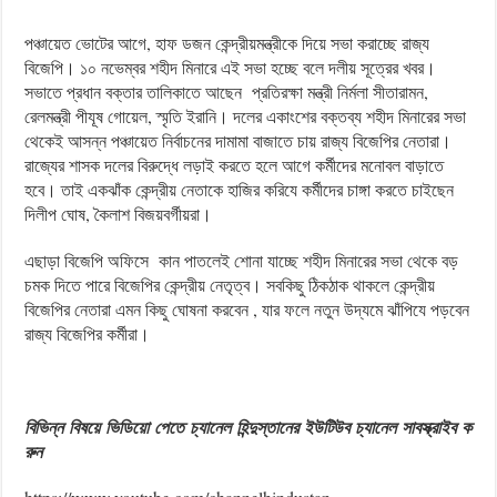
পঞ্চায়েত ভোটের আগে, হাফ ডজন কেন্দ্রীয়মন্ত্রীকে দিয়ে সভা করাচ্ছে রাজ্য
বিজেপি। ১০ নভেম্বর শহীদ মিনারে এই সভা হচ্ছে বলে দলীয় সূত্রের খবর।
সভাতে প্রধান বক্তার তালিকাতে আছেন প্রতিরক্ষা মন্ত্রী নির্মলা সীতারামন,
রেলমন্ত্রী পীযূষ গোয়েল, স্মৃতি ইরানি। দলের একাংশের বক্তব্য শহীদ মিনারের সভা
থেকেই আসন্ন পঞ্চায়েত নির্বাচনের দামামা বাজাতে চায় রাজ্য বিজেপির নেতারা।
রাজ্যের শাসক দলের বিরুদ্ধে লড়াই করতে হলে আগে কর্মীদের মনোবল বাড়াতে
হবে। তাই একঝাঁক কেন্দ্রীয় নেতাকে হাজির করিযে কর্মীদের চাঙ্গা করতে চাইছেন
দিলীপ ঘোষ, কৈলাশ বিজয়বর্গীয়রা।
এছাড়া বিজেপি অফিসে কান পাতলেই শোনা যাচ্ছে শহীদ মিনারের সভা থেকে বড়
চমক দিতে পারে বিজেপির কেন্দ্রীয় নেতৃত্ব। সবকিছু ঠিকঠাক থাকলে কেন্দ্রীয়
বিজেপির নেতারা এমন কিছু ঘোষনা করবেন , যার ফলে নতুন উদ্যমে ঝাঁপিযে পড়বেন
রাজ্য বিজেপির কর্মীরা।
বিভিন্ন
বিষয়ে
ভিডিয়ো
পেতে
চ্যানেল
হিন্দুস্তানের
ইউটিউব
চ্যানেল
সাবস্ক্রাইব
ক
রুন