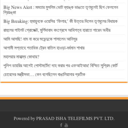
Big News Alert : মমতার মুসলিম ভোট ব্যাঙ্ক ভাঙতে তৃণমূলেই ছিপ ফেললেন
প্রিয়ঙ্কা
Big Breaking: হুমায়ুনকে ওয়েসির ‘ফিলার,’ কী উত্তর দিলেন তৃণমূলের বিধায়ক
রাহুলের পাইলট প্রোজেক্ট, মুর্শিদাবাদ কংগ্রেসে আধিপত্য হারাতে পারেন অধীর
আমি আসছি! নাম না করে শুভেন্দুকে শাসালেন আনিসুর
আগামী সপ্তাহে শতাধিক ট্রেন বাতিল হাওড়া-বর্ধমান শাখায়
মহালয়ার মাহাত্ম্য কোথায়?
পুলিশ ডায়রির আগেই পোস্টমর্টেম! দাহ করার পর এফআইআর! বিস্মিত সুপ্রিম কোর্ট
চোরেদের মন্ত্রীসভা… কেন বলেছিলেন বাঙালিয়ানার প্রতীক
Powered by PRASAD ISHA TELEFILMS PVT. LTD.