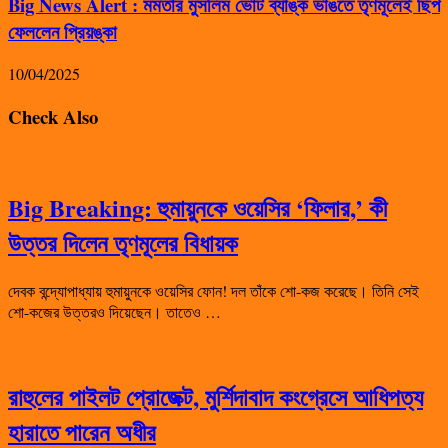
Big News Alert : মমতার মুসলিম ভোট ব্যাঙ্ক ভাঙতে তৃণমূলেই ছিপ
ফেললেন প্রিয়ঙ্কা
10/04/2025
Check Also
Big Breaking: হুমায়ুনকে ওয়েসির ‘ফিলার,’ কী
উত্তর দিলেন তৃণমূলের বিধায়ক
দেবক বন্দ্যোপাধ্যায় হুমায়ুনকে ওয়েসির ফোন! দল তাঁকে শো-কজ করেছে। তিনি সেই
শো-কজের উত্তরও দিয়েছেন। তাতেও …
রাহুলের পাইলট প্রোজেক্ট, মুর্শিদাবাদ কংগ্রেসে আধিপত্য
হারাতে পারেন অধীর