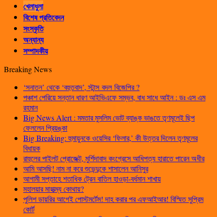
খেলাধুলা
বিশেষ প্রতিবেদন
সংস্কৃতি
অন্যান্য
সম্পাদকীয়
Breaking News
‘সনাতন’ থেকে ‘বহুতবাদ’, স্টান্স বদল বিজেপির ?
পঞ্চাশ পেরিয়ে সন্তান ধারণ আইভিএফে সম্ভব, বাধ সাধে আইন : ডঃ এস এম
রহমান
Big News Alert : মমতার মুসলিম ভোট ব্যাঙ্ক ভাঙতে তৃণমূলেই ছিপ
ফেললেন প্রিয়ঙ্কা
Big Breaking: হুমায়ুনকে ওয়েসির ‘ফিলার,’ কী উত্তর দিলেন তৃণমূলের
বিধায়ক
রাহুলের পাইলট প্রোজেক্ট, মুর্শিদাবাদ কংগ্রেসে আধিপত্য হারাতে পারেন অধীর
আমি আসছি! নাম না করে শুভেন্দুকে শাসালেন আনিসুর
আগামী সপ্তাহে শতাধিক ট্রেন বাতিল হাওড়া-বর্ধমান শাখায়
মহালয়ার মাহাত্ম্য কোথায়?
পুলিশ ডায়রির আগেই পোস্টমর্টেম! দাহ করার পর এফআইআর! বিস্মিত সুপ্রিম
কোর্ট