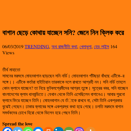
বাগান ছেড়ে কোথায় যাচ্ছেন সনি? জেনে নিন ক্লিক করে
06/03/2019
TRENDING
,
অথ রাজনীতি কথা
,
খেলাধুলা
,
হেড লাইন্স
164
Views
তীর্থ মাহাতো
সামনের মরশুমে মোহনবাগান ছাড়ছেন সনি নর্ডি। মোহনবাগান গাঁটছড়া বাঁধছে এটিকে–র
সঙ্গে।। এটিকে কর্তারা হাইতিয়ান তারকাকে দলে রাখতে আগ্রহী নন। সনি নর্ডি তাহলে
কোন ক্লাবে যাচ্ছেন?‌ তা নিয়ে ফুটবলপ্রেমীদের আগ্রহ তুঙ্গে। সূত্রের খবর, সনি যাচ্ছেন
বাংলাদেশের ক্লাব ধানমন্ডিতে। যেখান থেকে তিনি এসেছিলেন বাগানেএ। আবার পুরনো
ক্লাবে ফিরে যাচ্ছেন তিনি। মোহনবাগান যে তঁাকে রাখবে না, সেটা তিনি একপ্রকার
বুঝেই গেছেন। ঢাকার ক্লাবের সঙ্গে একপ্রস্থ কথা হয়ে গেছে। চলতি মরশুমে বাগান
সমর্থকদের চোখে হিরো থেকে ভিলেন হয়ে গেছন তিনি।
Spread the love