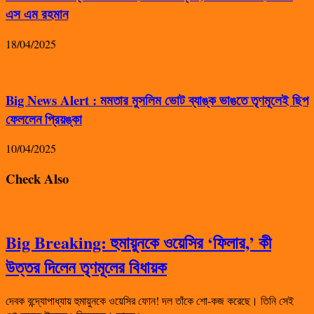
এস এম রহমান
18/04/2025
Big News Alert : মমতার মুসলিম ভোট ব্যাঙ্ক ভাঙতে তৃণমূলেই ছিপ
ফেললেন প্রিয়ঙ্কা
10/04/2025
Check Also
Big Breaking: হুমায়ুনকে ওয়েসির ‘ফিলার,’ কী
উত্তর দিলেন তৃণমূলের বিধায়ক
দেবক বন্দ্যোপাধ্যায় হুমায়ুনকে ওয়েসির ফোন! দল তাঁকে শো-কজ করেছে। তিনি সেই