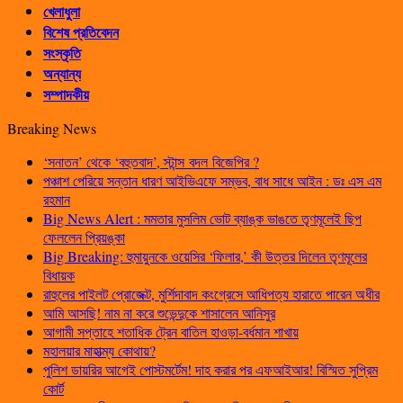
খেলাধুলা
বিশেষ প্রতিবেদন
সংস্কৃতি
অন্যান্য
সম্পাদকীয়
Breaking News
‘সনাতন’ থেকে ‘বহুতবাদ’, স্টান্স বদল বিজেপির ?
পঞ্চাশ পেরিয়ে সন্তান ধারণ আইভিএফে সম্ভব, বাধ সাধে আইন : ডঃ এস এম
রহমান
Big News Alert : মমতার মুসলিম ভোট ব্যাঙ্ক ভাঙতে তৃণমূলেই ছিপ
ফেললেন প্রিয়ঙ্কা
Big Breaking: হুমায়ুনকে ওয়েসির ‘ফিলার,’ কী উত্তর দিলেন তৃণমূলের
বিধায়ক
রাহুলের পাইলট প্রোজেক্ট, মুর্শিদাবাদ কংগ্রেসে আধিপত্য হারাতে পারেন অধীর
আমি আসছি! নাম না করে শুভেন্দুকে শাসালেন আনিসুর
আগামী সপ্তাহে শতাধিক ট্রেন বাতিল হাওড়া-বর্ধমান শাখায়
মহালয়ার মাহাত্ম্য কোথায়?
পুলিশ ডায়রির আগেই পোস্টমর্টেম! দাহ করার পর এফআইআর! বিস্মিত সুপ্রিম
কোর্ট