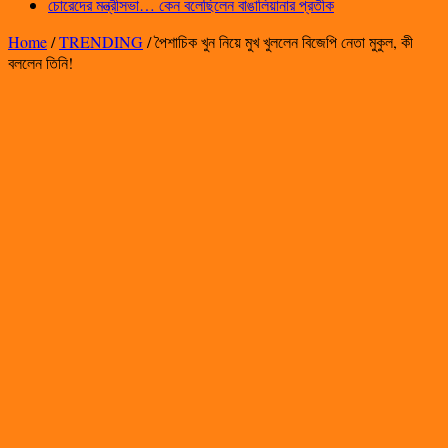
চোরেদের মন্ত্রীসভা… কেন বলেছিলেন বাঙালিয়ানার প্রতীক
Home
/
TRENDING
/
পৈশাচিক খুন নিয়ে মুখ খুললেন বিজেপি নেতা মুকুল, কী
বললেন তিনি!