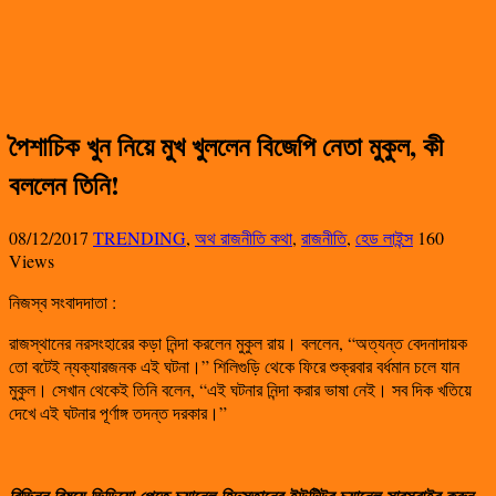
পৈশাচিক খুন নিয়ে মুখ খুললেন বিজেপি নেতা মুকুল, কী
বললেন তিনি!
08/12/2017
TRENDING
,
অথ রাজনীতি কথা
,
রাজনীতি
,
হেড লাইন্স
160
Views
নিজস্ব সংবাদদাতা :
রাজস্থানের নরসংহারের কড়া নিন্দা করলেন মুকুল রায়। বললেন, “অত্যন্ত বেদনাদায়ক
তো বটেই ন্যক্যারজনক এই ঘটনা।” শিলিগুড়ি থেকে ফিরে শুক্রবার বর্ধমান চলে যান
মুকুল। সেখান থেকেই তিনি বলেন, “এই ঘটনার নিন্দা করার ভাষা নেই। সব দিক খতিয়ে
দেখে এই ঘটনার পূর্ণাঙ্গ তদন্ত দরকার।”
বিভিন্ন
বিষয়ে
ভিডিয়ো
পেতে
চ্যানেল
হিন্দুস্তানের
ইউটিউব
চ্যানেল
সাবস্ক্রাইব
করুন