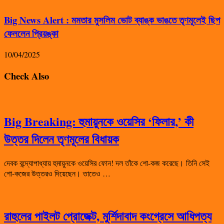
Big News Alert : মমতার মুসলিম ভোট ব্যাঙ্ক ভাঙতে তৃণমূলেই ছিপ
ফেললেন প্রিয়ঙ্কা
10/04/2025
Check Also
Big Breaking: হুমায়ুনকে ওয়েসির ‘ফিলার,’ কী
উত্তর দিলেন তৃণমূলের বিধায়ক
দেবক বন্দ্যোপাধ্যায় হুমায়ুনকে ওয়েসির ফোন! দল তাঁকে শো-কজ করেছে। তিনি সেই
শো-কজের উত্তরও দিয়েছেন। তাতেও …
রাহুলের পাইলট প্রোজেক্ট, মুর্শিদাবাদ কংগ্রেসে আধিপত্য