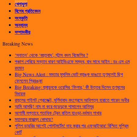
খেলাধুলা
বিশেষ প্রতিবেদন
সংস্কৃতি
অন্যান্য
সম্পাদকীয়
Breaking News
‘সনাতন’ থেকে ‘বহুতবাদ’, স্টান্স বদল বিজেপির ?
পঞ্চাশ পেরিয়ে সন্তান ধারণ আইভিএফে সম্ভব, বাধ সাধে আইন : ডঃ এস এম
রহমান
Big News Alert : মমতার মুসলিম ভোট ব্যাঙ্ক ভাঙতে তৃণমূলেই ছিপ
ফেললেন প্রিয়ঙ্কা
Big Breaking: হুমায়ুনকে ওয়েসির ‘ফিলার,’ কী উত্তর দিলেন তৃণমূলের
বিধায়ক
রাহুলের পাইলট প্রোজেক্ট, মুর্শিদাবাদ কংগ্রেসে আধিপত্য হারাতে পারেন অধীর
আমি আসছি! নাম না করে শুভেন্দুকে শাসালেন আনিসুর
আগামী সপ্তাহে শতাধিক ট্রেন বাতিল হাওড়া-বর্ধমান শাখায়
মহালয়ার মাহাত্ম্য কোথায়?
পুলিশ ডায়রির আগেই পোস্টমর্টেম! দাহ করার পর এফআইআর! বিস্মিত সুপ্রিম
কোর্ট