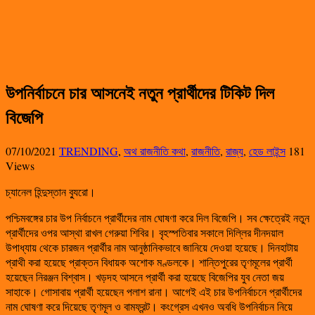
উপনির্বাচনে চার আসনেই নতুন প্রার্থীদের টিকিট দিল
বিজেপি
07/10/2021
TRENDING
,
অথ রাজনীতি কথা
,
রাজনীতি
,
রাজ্য
,
হেড লাইন্স
181
Views
চ্যানেল হিন্দুস্তান ব্যুরো।
পশ্চিমবঙ্গের চার উপ নির্বাচনে প্রার্থীদের নাম ঘোষণা করে দিল বিজেপি। সব ক্ষেত্রেই নতুন
প্রার্থীদের ওপর আস্থা রাখল গেরুয়া শিবির। বৃহস্পতিবার সকালে দিল্লির দীনদয়াল
উপাধ্যায় থেকে চারজন প্রার্থীর নাম আনুষ্ঠানিকভাবে জানিয়ে দেওয়া হয়েছে। দিনহাটায়
প্রাথী করা হয়েছে প্রাক্তন বিধায়ক অশোক মণ্ডলকে। শান্তিপুরের তৃণমূলের প্রার্থী
হয়েছেন নিরঞ্জন বিশ্বাস। খড়দহ আসনে প্রার্থী করা হয়েছে বিজেপির যুব নেতা জয়
সাহাকে। গোসাবায় প্রার্থী হয়েছেন পলাশ রানা। আগেই এই চার উপনির্বাচনে প্রার্থীদের
নাম ঘোষণা করে দিয়েছে তৃণমূল ও বামফ্রন্ট। কংগ্রেস এখনও অবধি উপনির্বাচন নিয়ে