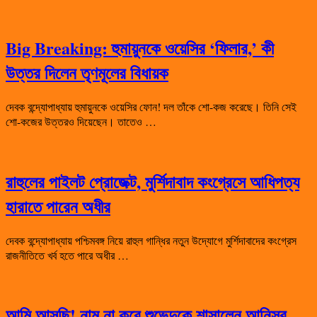
Big Breaking: হুমায়ুনকে ওয়েসির ‘ফিলার,’ কী
উত্তর দিলেন তৃণমূলের বিধায়ক
দেবক বন্দ্যোপাধ্যায় হুমায়ুনকে ওয়েসির ফোন! দল তাঁকে শো-কজ করেছে। তিনি সেই
শো-কজের উত্তরও দিয়েছেন। তাতেও …
রাহুলের পাইলট প্রোজেক্ট, মুর্শিদাবাদ কংগ্রেসে আধিপত্য
হারাতে পারেন অধীর
দেবক বন্দ্যোপাধ্যায় পশ্চিমবঙ্গ নিয়ে রাহুল গান্ধির নতুন উদ্যোগে মুর্শিদাবাদের কংগ্রেস
রাজনীতিতে খর্ব হতে পারে অধীর …
আমি আসছি! নাম না করে শুভেন্দুকে শাসালেন আনিসুর