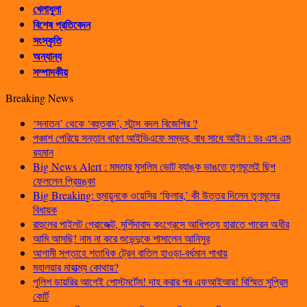
খেলাধুলা
বিশেষ প্রতিবেদন
সংস্কৃতি
অন্যান্য
সম্পাদকীয়
Breaking News
‘সনাতন’ থেকে ‘বহুতবাদ’, স্টান্স বদল বিজেপির ?
পঞ্চাশ পেরিয়ে সন্তান ধারণ আইভিএফে সম্ভব, বাধ সাধে আইন : ডঃ এস এম
রহমান
Big News Alert : মমতার মুসলিম ভোট ব্যাঙ্ক ভাঙতে তৃণমূলেই ছিপ
ফেললেন প্রিয়ঙ্কা
Big Breaking: হুমায়ুনকে ওয়েসির ‘ফিলার,’ কী উত্তর দিলেন তৃণমূলের
বিধায়ক
রাহুলের পাইলট প্রোজেক্ট, মুর্শিদাবাদ কংগ্রেসে আধিপত্য হারাতে পারেন অধীর
আমি আসছি! নাম না করে শুভেন্দুকে শাসালেন আনিসুর
আগামী সপ্তাহে শতাধিক ট্রেন বাতিল হাওড়া-বর্ধমান শাখায়
মহালয়ার মাহাত্ম্য কোথায়?
পুলিশ ডায়রির আগেই পোস্টমর্টেম! দাহ করার পর এফআইআর! বিস্মিত সুপ্রিম
কোর্ট