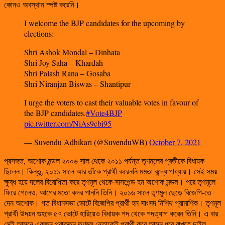
কোনও অবস্থান স্পষ্ট করেনি।
I welcome the BJP candidates for the upcoming by
elections:
Shri Ashok Mondal – Dinhata
Shri Joy Saha – Khardah
Shri Palash Rana – Gosaba
Shri Niranjan Biswas – Shantipur
I urge the voters to cast their valuable votes in favour of
the BJP candidates.
#Vote4BJP
pic.twitter.com/NiAs9cbi95
— Suvendu Adhikari (@SuvenduWB)
October 7, 2021
প্রসঙ্গত, অশোক মন্ডল ২০০৬ সাল থেকে ২০১১ পর্যন্ত তৃণমূলের প্রতীকে বিধায়ক
ছিলেন। কিন্তু, ২০১১ সালে আর তাঁকে প্রার্থী করেননি মমতা বন্দ্যোপাধ্যায়। সেই সময়
ক্ষুব্ধ হয়ে দলের বিরোধিতা করে তৃণমূল থেকে সাসপেন্ড হন অশোক মন্ডল। পরে তৃণমূলে
ফিরে গেলেও, আগের মতো কদর পাননি তিনি। ২০১৬ সালে তৃণমূল ছেড়ে বিজেপি-তে
দেন অশোক। গত বিধানসভা ভোটে বিজেপির প্রার্থী হন সাংসদ নিশিথ প্রামাণিক। তৃণমূল
প্রার্থী উদয়ন গুহকে ৫৭ ভোটে হারিয়েও বিধায়ক পদ থেকে পদত্যাগ করেন তিনি। এ বার
সেই আসনে একজন প্রাক্তন তৃণমূল নেতাকেই প্রাথী করে আসন ধরে রাখতে চাইল