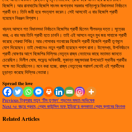
বিজেপি। আর রানাঘাটের বিজেপি সাংসদ জগন্নাথ সরকার শান্তিপুরে বিধানসভা নির্বাচনে
প্রার্থী হন। তিনি জয়ী হয়ে পদত্যাগ করেন। সেই আসনেই এ বার বিজেপি প্রার্থী
হয়েছেন নিরঞ্জন বিশ্বাস।
খড়দহ আসনে গত বিধানসভা নির্বাচনে বিজেপির প্রার্থী ছিলেন শীলভদ্র দত্ত। সূত্রের
খবর, এ বার আর তিনি প্রাথী হতে চাননি। তাই এই আসনে নতুন মুখ জয় সাহাকে প্রার্থী
করেছে গেরুয়া শিবির। আর গোসাবার গতবারের বিজেপি প্রার্থী বিজেপি প্রার্থী তৃণমূলে
যোগ দিয়েছেন। তাই সেখানেও নতুন প্রার্থী হয়েছেন পলাশ রানা। উল্লেখ্য, উপনির্বাচনে
প্রার্থী ঘোষণার আগে বিজেপির দিল্লির নেতৃত্ব রাজ্য নেতাদের কাছে মতামত জানতে
চেয়েছিল। দিলীপ ঘোষ, শুভেন্দু অধিকারী, সুকান্ত মজুমদাররা উপভোটে স্থানীয় প্রার্থীর
পক্ষে মত দিয়েছিলেন। মনে করা হচ্ছে, রাজ্য নেতৃত্বের পরামর্শ মেনেই এই প্রার্থীদের
চূড়ান্ত করেছে দিল্লির নেতারা।
Spread the love
Previous
ত্রিপুরায় নতুন ‘টিম তৃণমূল’ গড়লেন মমতা-অভিষেক
Next
৭৫ বছরে প্রথম, প্রেস কাউন্সিল অফ ইন্ডিয়া’য় কলকাতা প্রেস ক্লাবের কিংশুক
Related Articles