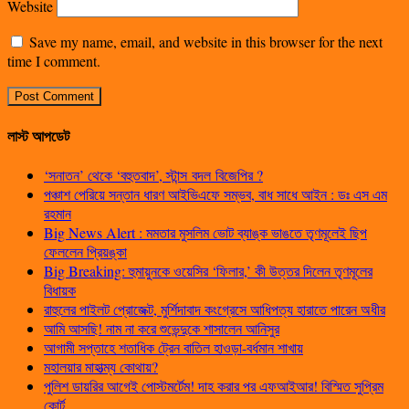
Website
Save my name, email, and website in this browser for the next
time I comment.
লাস্ট আপডেট
‘সনাতন’ থেকে ‘বহুতবাদ’, স্টান্স বদল বিজেপির ?
পঞ্চাশ পেরিয়ে সন্তান ধারণ আইভিএফে সম্ভব, বাধ সাধে আইন : ডঃ এস এম
রহমান
Big News Alert : মমতার মুসলিম ভোট ব্যাঙ্ক ভাঙতে তৃণমূলেই ছিপ
ফেললেন প্রিয়ঙ্কা
Big Breaking: হুমায়ুনকে ওয়েসির ‘ফিলার,’ কী উত্তর দিলেন তৃণমূলের
বিধায়ক
রাহুলের পাইলট প্রোজেক্ট, মুর্শিদাবাদ কংগ্রেসে আধিপত্য হারাতে পারেন অধীর
আমি আসছি! নাম না করে শুভেন্দুকে শাসালেন আনিসুর
আগামী সপ্তাহে শতাধিক ট্রেন বাতিল হাওড়া-বর্ধমান শাখায়
মহালয়ার মাহাত্ম্য কোথায়?
পুলিশ ডায়রির আগেই পোস্টমর্টেম! দাহ করার পর এফআইআর! বিস্মিত সুপ্রিম
কোর্ট