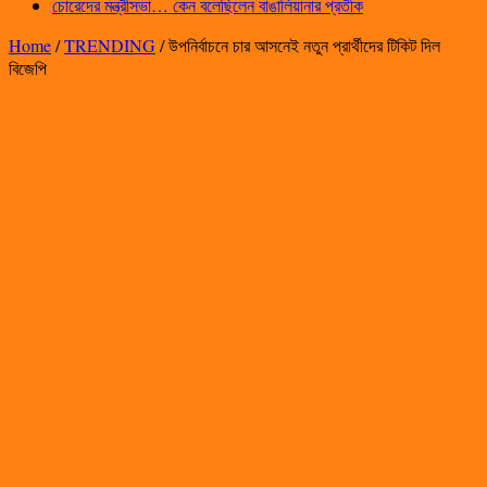
চোরেদের মন্ত্রীসভা… কেন বলেছিলেন বাঙালিয়ানার প্রতীক
Home
/
TRENDING
/
উপনির্বাচনে চার আসনেই নতুন প্রার্থীদের টিকিট দিল
বিজেপি