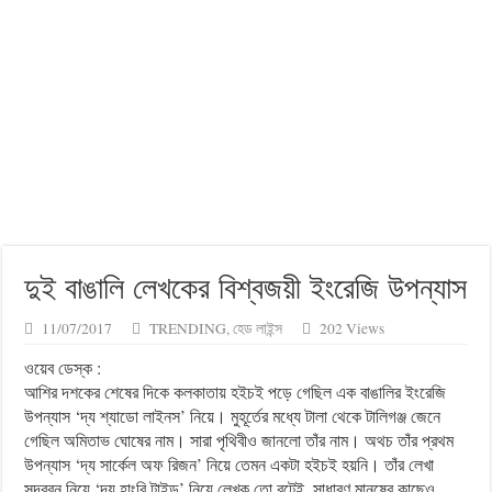
দুই বাঙালি লেখকের বিশ্বজয়ী ইংরেজি উপন্যাস
11/07/2017
TRENDING
,
হেড লাইন্স
202 Views
ওয়েব ডেস্ক :
আশির দশকের শেষের দিকে কলকাতায় হইচই পড়ে গেছিল এক বাঙালির ইংরেজি
উপন্যাস ‘দ্য শ্যাডো লাইনস’ নিয়ে। মুহূর্তের মধ্যে টালা থেকে টালিগঞ্জ জেনে
গেছিল অমিতাভ ঘোষের নাম। সারা পৃথিবীও জানলো তাঁর নাম। অথচ তাঁর প্রথম
উপন্যাস ‘দ্য সার্কেল অফ রিজন’ নিয়ে তেমন একটা হইচই হয়নি। তাঁর লেখা
সুন্দরবন নিয়ে ‘দ্য হাংরি টাইড’ নিয়ে লেখক তো বটেই, সাধারণ মানুষের কাছেও