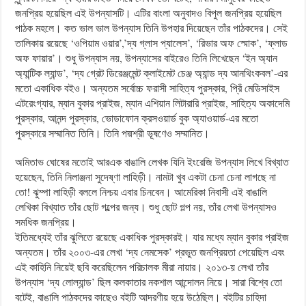
জনপ্রিয় হয়েছিল এই উপন্যাসটি। এটির বাংলা অনুবাদও বিপুল জনপ্রিয় হয়েছিল
পাঠক মহলে। কত ভাল ভাল উপন্যাস তিনি উপহার দিয়েছেন তাঁর পাঠকদের। সেই
তালিকায় রয়েছে ‘ওপিয়াম ওয়ার’,’দ্য গ্লাস প্যালেস’, ‘রিভার অফ স্মোক’, ‘ফ্লাড
অফ ফায়ার’। শুধু উপন্যাস নয়, উপন্যাসের বাইরেও তিনি লিখেছেন ‘ইন অ্যান
অ্যান্টিক ল্যান্ড’, ‘দ্য গ্রেট ডিরেঞ্জমেন্ট ক্লাইমেট চেঞ্জ অ্যান্ড দ্য আনথিংকবল’-এর
মতো একাধিক বইও। অন্যতম সর্বোচ্চ ফরাসী সাহিত্য পুরস্কার, প্রিঁ মেডিসাইস
এটরেংগ্যার, ম্যান বুকার প্রাইজ, ম্যান এশিয়ান লিটারারি প্রাইজ, সাহিত্য অকাদেমি
পুরস্কার, আনন্দ পুরস্কার, ভোডাফোন ক্রসওয়ার্ড বুক অ্যাওয়ার্ড-এর মতো
পুরস্কারে সম্মানিত তিনি। তিনি পদ্মশ্রী ভূষণেও সম্মানিত।
অমিতাভ ঘোষের মতোই আরএক বাঙালি লেখক যিনি ইংরেজি উপন্যাস লিখে বিখ্যাত
হয়েছেন, তিনি নিলাঞ্জনা সুদেষ্ণা লাহিড়ী। নামটা খুব একটা চেনা চেনা লাগছে না
তো! ঝুম্পা লাহিড়ী বললে নিশ্চয় এবার চিনবেন। আমেরিকা নিবাসী এই বাঙালি
লেখিকা বিখ্যাত তাঁর ছোট গল্পের জন্য। শুধু ছোট গল্প নয়, তাঁর লেখা উপন্যাসও
সমধিক জনপ্রিয়।
ইতিমধ্যেই তাঁর ঝুলিতে রয়েছে একাধিক পুরস্কারই। যার মধ্যে ম্যান বুকার প্রাইজ
অন্যতম। তাঁর ২০০৩-এর লেখা ‘দ্য নেমসেক’ প্রভুত জনপ্রিয়তা পেয়েছিল এবং
এই কাহিনি নিয়েই ছবি করেছিলেন পরিচালক মীরা নায়ার। ২০১৩-য় লেখা তাঁর
উপন্যাস ‘দ্য লোল্যান্ড’ ছিল কলকাতার নকশাল আন্দোলন নিয়ে। সারা বিশ্বে তো
বটেই, বাঙালি পাঠকদের কাছেও বইটি আদরণীয় হয়ে উঠেছিল। বইটির চাহিদা