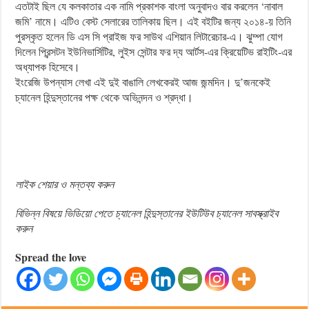
এতটাই ছিল যে কলকাতার এক নামি প্রকাশক বাংলা অনুবাদও বার করলেন ‘নাবাল
জমি’ নামে। এটিও বেস্ট সেলারের তালিকায় ছিল। এই বইটির জন্য ২০১৪-য় তিনি
পুরস্কৃত হলেন ডি এস সি প্রাইজ ফর সাউথ এশিয়ান লিটারেচার-এ। ঝুম্পা যোগ
দিলেন প্রিন্সটন ইউনিভার্সিটির, লুইস সেন্টার ফর দ্য আর্টস-এর ক্রিয়েটিভ রাইটিং-এর
অধ্যাপক হিসেবে।
ইংরেজি উপন্যাস লেখা এই দুই বাঙালি লেখকেরই আজ জন্মদিন। দু’জনকেই
চ্যানেল হিন্দুস্তানের পক্ষ থেকে অভিনন্দন ও শ্রদ্ধা।
লাইক শেয়ার ও মন্তব্য করুন
বিভিন্ন বিষয়ে ভিডিয়ো পেতে চ্যানেল হিন্দুস্তানের ইউটিউব চ্যানেল সাবস্ক্রাইব
করুন
Spread the love