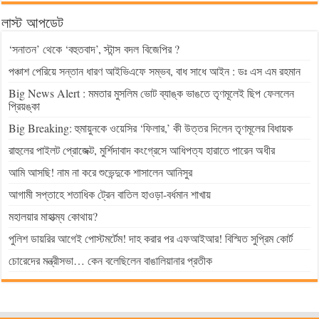
লাস্ট আপডেট
‘সনাতন’ থেকে ‘বহুতবাদ’, স্টান্স বদল বিজেপির ?
পঞ্চাশ পেরিয়ে সন্তান ধারণ আইভিএফে সম্ভব, বাধ সাধে আইন : ডঃ এস এম রহমান
Big News Alert : মমতার মুসলিম ভোট ব্যাঙ্ক ভাঙতে তৃণমূলেই ছিপ ফেললেন
প্রিয়ঙ্কা
Big Breaking: হুমায়ুনকে ওয়েসির ‘ফিলার,’ কী উত্তর দিলেন তৃণমূলের বিধায়ক
রাহুলের পাইলট প্রোজেক্ট, মুর্শিদাবাদ কংগ্রেসে আধিপত্য হারাতে পারেন অধীর
আমি আসছি! নাম না করে শুভেন্দুকে শাসালেন আনিসুর
আগামী সপ্তাহে শতাধিক ট্রেন বাতিল হাওড়া-বর্ধমান শাখায়
মহালয়ার মাহাত্ম্য কোথায়?
পুলিশ ডায়রির আগেই পোস্টমর্টেম! দাহ করার পর এফআইআর! বিস্মিত সুপ্রিম কোর্ট
চোরেদের মন্ত্রীসভা… কেন বলেছিলেন বাঙালিয়ানার প্রতীক