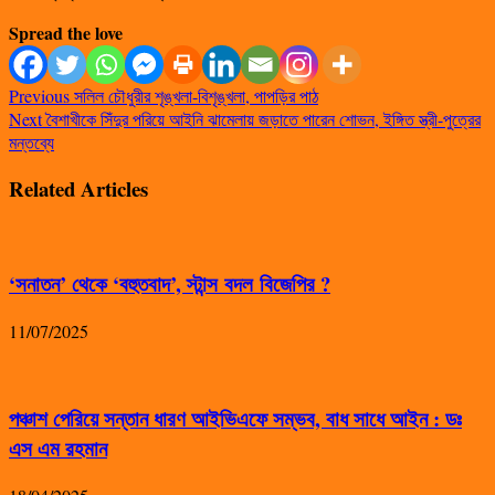
Spread the love
Previous
সলিল চৌধুরীর শৃঙ্খলা-বিশৃঙ্খলা, পাপড়ির পাঠ
Next
বৈশাখীকে সিঁদুর পরিয়ে আইনি ঝামেলায় জড়াতে পারেন শোভন, ইঙ্গিত স্ত্রী-পুত্রের
মন্তব্যে
Related Articles
‘সনাতন’ থেকে ‘বহুতবাদ’, স্টান্স বদল বিজেপির ?
11/07/2025
পঞ্চাশ পেরিয়ে সন্তান ধারণ আইভিএফে সম্ভব, বাধ সাধে আইন : ডঃ
এস এম রহমান