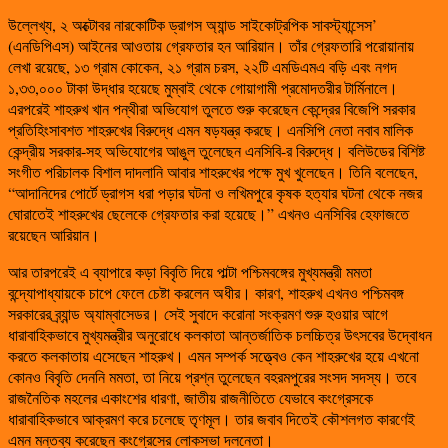
উল্লেখ্য, ২ অক্টোবর নারকোটিক ড্রাগস অ্যান্ড সাইকোট্রপিক সাবস্ট্যান্সেস’
(এনডিপিএস) আইনের আওতায় গ্রেফতার হন আরিয়ান। তাঁর গ্রেফতারি পরোয়ানায়
লেখা রয়েছে, ১৩ গ্রাম কোকেন, ২১ গ্রাম চরস, ২২টি এমডিএমএ বড়ি এবং নগদ
১,৩৩,০০০ টাকা উদ্ধার হয়েছে মুম্বাই থেকে গোয়াগামী প্রমোদতরীর টার্মিনালে।
এরপরেই শাহরুখ খান পন্থীরা অভিযোগ তুলতে শুরু করেছেন কেন্দ্রের বিজেপি সরকার
প্রতিহিংসাবশত শাহরুখের বিরুদ্ধে এমন ষড়যন্ত্র করছে। এনসিপি নেতা নবাব মালিক
কেন্দ্রীয় সরকার-সহ অভিযোগের আঙুল তুলেছেন এনসিবি-র বিরুদ্ধে। বলিউডের বিশিষ্ট
সংগীত পরিচালক বিশাল দাদলানি আবার শাহরুখের পক্ষে মুখ খুলেছেন। তিনি বলেছেন,
“আদানিদের পোর্টে ড্রাগস ধরা পড়ার ঘটনা ও লখিমপুরে কৃষক হত্যার ঘটনা থেকে নজর
ঘোরাতেই শাহরুখের ছেলেকে গ্রেফতার করা হয়েছে।” এখনও এনসিবির হেফাজতে
রয়েছেন আরিয়ান।
আর তারপরেই এ ব্যাপারে কড়া বিবৃতি দিয়ে পাল্টা পশ্চিমবঙ্গের মুখ্যমন্ত্রী মমতা
বন্দ্যোপাধ্যায়কে চাপে ফেলে চেষ্টা করলেন অধীর। কারণ, শাহরুখ এখনও পশ্চিমবঙ্গ
সরকারের ব্র্যান্ড অ্যাম্বাসেডর। সেই সুবাদে করোনা সংক্রমণ শুরু হওয়ার আগে
ধারাবাহিকভাবে মুখ্যমন্ত্রীর অনুরোধে কলকাতা আন্তর্জাতিক চলচ্চিত্র উৎসবের উদ্বোধন
করতে কলকাতায় এসেছেন শাহরুখ। এমন সম্পর্ক সত্ত্বেও কেন শাহরুখের হয়ে এখনো
কোনও বিবৃতি দেননি মমতা, তা নিয়ে প্রশ্ন তুলেছেন বহরমপুরের সংসদ সদস্য। তবে
রাজনৈতিক মহলের একাংশের ধারণা, জাতীয় রাজনীতিতে যেভাবে কংগ্রেসকে
ধারাবাহিকভাবে আক্রমণ করে চলেছে তৃণমূল। তার জবাব দিতেই কৌশলগত কারণেই
এমন মন্তব্য করেছেন কংগ্রেসের লোকসভা দলনেতা।