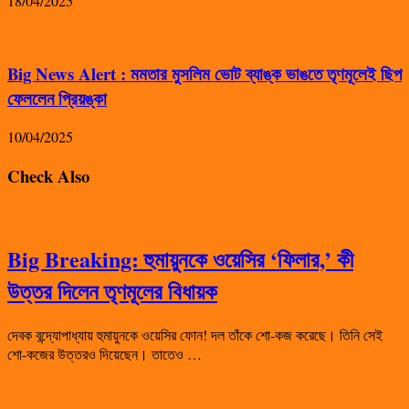
18/04/2025
Big News Alert : মমতার মুসলিম ভোট ব্যাঙ্ক ভাঙতে তৃণমূলেই ছিপ
ফেললেন প্রিয়ঙ্কা
10/04/2025
Check Also
Big Breaking: হুমায়ুনকে ওয়েসির ‘ফিলার,’ কী
উত্তর দিলেন তৃণমূলের বিধায়ক
দেবক বন্দ্যোপাধ্যায় হুমায়ুনকে ওয়েসির ফোন! দল তাঁকে শো-কজ করেছে। তিনি সেই
শো-কজের উত্তরও দিয়েছেন। তাতেও …