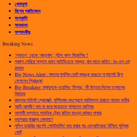
খেলাধুলা
বিশেষ প্রতিবেদন
সংস্কৃতি
অন্যান্য
সম্পাদকীয়
Breaking News
‘সনাতন’ থেকে ‘বহুতবাদ’, স্টান্স বদল বিজেপির ?
পঞ্চাশ পেরিয়ে সন্তান ধারণ আইভিএফে সম্ভব, বাধ সাধে আইন : ডঃ এস এম
রহমান
Big News Alert : মমতার মুসলিম ভোট ব্যাঙ্ক ভাঙতে তৃণমূলেই ছিপ
ফেললেন প্রিয়ঙ্কা
Big Breaking: হুমায়ুনকে ওয়েসির ‘ফিলার,’ কী উত্তর দিলেন তৃণমূলের
বিধায়ক
রাহুলের পাইলট প্রোজেক্ট, মুর্শিদাবাদ কংগ্রেসে আধিপত্য হারাতে পারেন অধীর
আমি আসছি! নাম না করে শুভেন্দুকে শাসালেন আনিসুর
আগামী সপ্তাহে শতাধিক ট্রেন বাতিল হাওড়া-বর্ধমান শাখায়
মহালয়ার মাহাত্ম্য কোথায়?
পুলিশ ডায়রির আগেই পোস্টমর্টেম! দাহ করার পর এফআইআর! বিস্মিত সুপ্রিম
কোর্ট