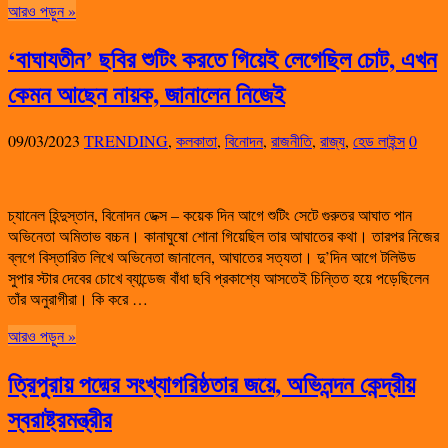
আরও পড়ুন »
‘বাঘাযতীন’ ছবির শুটিং করতে গিয়েই লেগেছিল চোট, এখন
কেমন আছেন নায়ক, জানালেন নিজেই
09/03/2023
TRENDING
,
কলকাতা
,
বিনোদন
,
রাজনীতি
,
রাজ্য
,
হেড লাইন্স
0
চ্যানেল হিন্দুস্তান, বিনোদন ডেক্স – কয়েক দিন আগে শুটিং সেটে গুরুতর আঘাত পান
অভিনেতা অমিতাভ বচ্চন। কানাঘুষো শোনা গিয়েছিল তার আঘাতের কথা। তারপর নিজের
ব্লগে বিস্তারিত লিখে অভিনেতা জানালেন, আঘাতের সত্যতা। দু’দিন আগে টলিউড
সুপার স্টার দেবের চোখে ব্যান্ডেজ বাঁধা ছবি প্রকাশ্যে আসতেই চিন্তিত হয়ে পড়েছিলেন
তাঁর অনুরাগীরা। কি করে …
আরও পড়ুন »
ত্রিপুরায় পদ্মের সংখ্যাগরিষ্ঠতার জয়ে, অভিনন্দন কেন্দ্রীয়
স্বরাষ্ট্রমন্ত্রীর