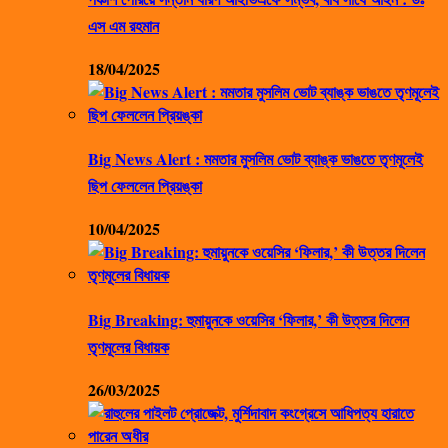
এস এম রহমান
18/04/2025
Big News Alert : মমতার মুসলিম ভোট ব্যাঙ্ক ভাঙতে তৃণমূলেই
ছিপ ফেললেন প্রিয়ঙ্কা
10/04/2025
Big Breaking: হুমায়ুনকে ওয়েসির ‘ফিলার,’ কী উত্তর দিলেন
তৃণমূলের বিধায়ক
26/03/2025