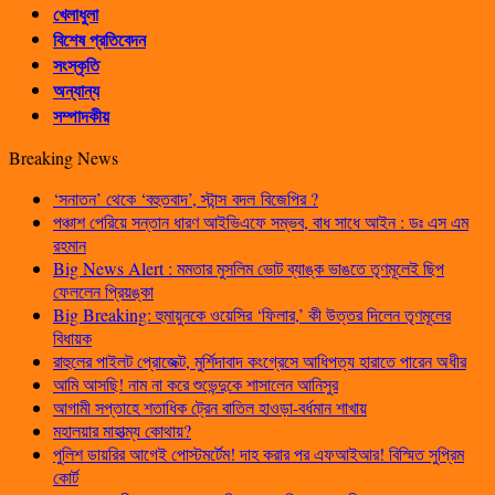
খেলাধুলা
বিশেষ প্রতিবেদন
সংস্কৃতি
অন্যান্য
সম্পাদকীয়
Breaking News
‘সনাতন’ থেকে ‘বহুতবাদ’, স্টান্স বদল বিজেপির ?
পঞ্চাশ পেরিয়ে সন্তান ধারণ আইভিএফে সম্ভব, বাধ সাধে আইন : ডঃ এস এম
রহমান
Big News Alert : মমতার মুসলিম ভোট ব্যাঙ্ক ভাঙতে তৃণমূলেই ছিপ
ফেললেন প্রিয়ঙ্কা
Big Breaking: হুমায়ুনকে ওয়েসির ‘ফিলার,’ কী উত্তর দিলেন তৃণমূলের
বিধায়ক
রাহুলের পাইলট প্রোজেক্ট, মুর্শিদাবাদ কংগ্রেসে আধিপত্য হারাতে পারেন অধীর
আমি আসছি! নাম না করে শুভেন্দুকে শাসালেন আনিসুর
আগামী সপ্তাহে শতাধিক ট্রেন বাতিল হাওড়া-বর্ধমান শাখায়
মহালয়ার মাহাত্ম্য কোথায়?
পুলিশ ডায়রির আগেই পোস্টমর্টেম! দাহ করার পর এফআইআর! বিস্মিত সুপ্রিম
কোর্ট