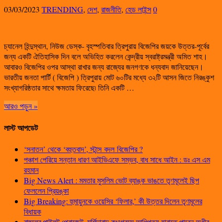
03/03/2023
TRENDING
,
দেশ
,
রাজনীতি
,
হেড লাইন্স
0
চ্যানেল হিন্দুস্থান, নিউজ ডেস্ক- বৃহস্পতিবার ত্রিপুরায় বিজেপির জয়কে উত্তর-পূর্বের
জন্য একটি ঐতিহাসিক দিন বলে অভিহিত করলেন কেন্দ্রীয় স্বরাষ্ট্রমন্ত্রী অমিত শাহ।
আবারও বিজেপির ওপর আস্থা রাখার জন্য রাজ্যের জনগণকে ধন্যবাদ জানিয়েছেন।
ভারতীয় জনতা পার্টি ( বিজেপি ) ত্রিপুরায় মোট ৬০টির মধ্যে ৩২টি আসন জিতে নিরঙ্কুশ
সংখ্যাগরিষ্ঠতার সাথে ক্ষমতায় ফিরেছে৷ তিনি একটি …
আরও পড়ুন »
লাস্ট আপডেট
‘সনাতন’ থেকে ‘বহুতবাদ’, স্টান্স বদল বিজেপির ?
পঞ্চাশ পেরিয়ে সন্তান ধারণ আইভিএফে সম্ভব, বাধ সাধে আইন : ডঃ এস এম
রহমান
Big News Alert : মমতার মুসলিম ভোট ব্যাঙ্ক ভাঙতে তৃণমূলেই ছিপ
ফেললেন প্রিয়ঙ্কা
Big Breaking: হুমায়ুনকে ওয়েসির ‘ফিলার,’ কী উত্তর দিলেন তৃণমূলের
বিধায়ক
রাহুলের পাইলট প্রোজেক্ট, মুর্শিদাবাদ কংগ্রেসে আধিপত্য হারাতে পারেন অধীর