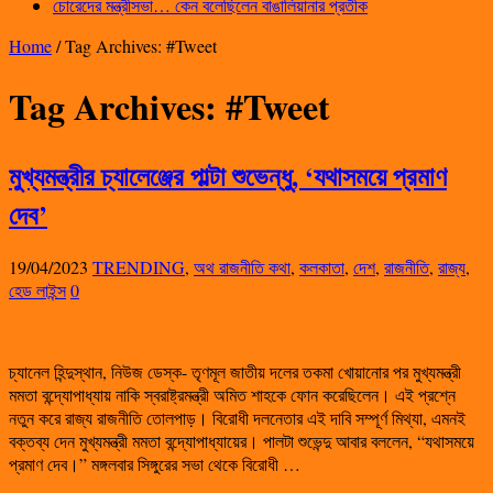
চোরেদের মন্ত্রীসভা… কেন বলেছিলেন বাঙালিয়ানার প্রতীক
Home
/
Tag Archives: #Tweet
Tag Archives:
#Tweet
মুখ্যমন্ত্রীর চ্যালেঞ্জের পাল্টা শুভেন্ধু, ‘যথাসময়ে প্রমাণ
দেব’
19/04/2023
TRENDING
,
অথ রাজনীতি কথা
,
কলকাতা
,
দেশ
,
রাজনীতি
,
রাজ্য
,
হেড লাইন্স
0
চ্যানেল হিন্দুস্থান, নিউজ ডেস্ক- তৃণমূল জাতীয় দলের তকমা খোয়ানোর পর মুখ্যমন্ত্রী
মমতা বন্দ্যোপাধ্যায় নাকি স্বরাষ্ট্রমন্ত্রী অমিত শাহকে ফোন করেছিলেন। এই প্রশ্নে
নতুন করে রাজ্য রাজনীতি তোলপাড়। বিরোধী দলনেতার এই দাবি সম্পূর্ণ মিথ্যা, এমনই
বক্তব্য দেন মুখ্যমন্ত্রী মমতা বন্দ্যোপাধ্যায়ের। পালটা শুভেন্দু আবার বললেন, “যথাসময়ে
প্রমাণ দেব।” মঙ্গলবার সিঙ্গুরের সভা থেকে বিরোধী …