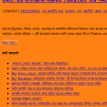
12/06/2023
TRENDING
,
অথ রাজনীতি কথা
,
কলকাতা
,
দেশ
,
রাজনীতি
,
রাজ্য
,
হেড
চ্যানেল হিন্দুস্থান, নিউজ ডেস্ক- মনোনয়নের সময়সীমা জটিলতায় পিছোতে পারে বাংলার পঞ
পঞ্চায়েত ভোটের ভবিষ্যৎ। দুটি জনস্বার্থ মামলার শুনানি চলছে প্রধান টিএস শিবজ্ঞানম এব
আরও পড়ুন »
লাস্ট আপডেট
‘সনাতন’ থেকে ‘বহুতবাদ’, স্টান্স বদল বিজেপির ?
পঞ্চাশ পেরিয়ে সন্তান ধারণ আইভিএফে সম্ভব, বাধ সাধে আইন : ডঃ এস এম রহম
Big News Alert : মমতার মুসলিম ভোট ব্যাঙ্ক ভাঙতে তৃণমূলেই ছিপ ফেললেন প
Big Breaking: হুমায়ুনকে ওয়েসির ‘ফিলার,’ কী উত্তর দিলেন তৃণমূলের বিধায়ক
রাহুলের পাইলট প্রোজেক্ট, মুর্শিদাবাদ কংগ্রেসে আধিপত্য হারাতে পারেন অধীর
আমি আসছি! নাম না করে শুভেন্দুকে শাসালেন আনিসুর
আগামী সপ্তাহে শতাধিক ট্রেন বাতিল হাওড়া-বর্ধমান শাখায়
মহালয়ার মাহাত্ম্য কোথায়?
পুলিশ ডায়রির আগেই পোস্টমর্টেম! দাহ করার পর এফআইআর! বিস্মিত সুপ্রিম কোর্ট