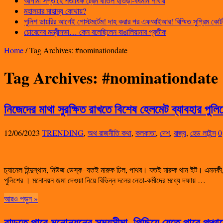
আগামী সপ্তাহে শতাধিক ট্রেন বাতিল হাওড়া-বর্ধমান শাখায়
মহালয়ার মাহাত্ম্য কোথায়?
পুলিশ ডায়রির আগেই পোস্টমর্টেম! দাহ করার পর এফআইআর! বিস্মিত সুপ্রিম কোর্ট
চোরেদের মন্ত্রীসভা… কেন বলেছিলেন বাঙালিয়ানার প্রতীক
Home
/
Tag Archives: #nominationdate
Tag Archives:
#nominationdate
নিজেদের মাথা সুরক্ষিত রাখতে বিশেষ হেলমেট ব্যাবহার পুলি
12/06/2023
TRENDING
,
অথ রাজনীতি কথা
,
কলকাতা
,
দেশ
,
রাজ্য
,
হেড লাইন্স
0
চ্যানেল হিন্দুস্থান, নিউজ ডেস্ক- যতই মারুক ঢিল, পাথর। যতই মারুক থান ইট। এমনক
পুলিশের । মনোনয়ন জমা দেওয়া নিয়ে বিভিন্ন দলের নেতা-কর্মীদের মধ্যে দফায় …
আরও পড়ুন »
বাড়তে পারে মনোনয়নের সময়সীমা, পিছিয়ে যেতে পারে পঞ্চায়