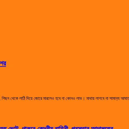
শের
ী, পিছন থেকে লাঠি দিয়ে জোরে মারলেও হবে না কোনও লাভ। মাথায় লাগবে না সামান‌্য আঘ
েত ভোট, থাকবে কেন্দ্রীয় বাহিনী, প্রস্তাব আদালতের