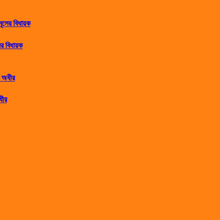
র বিধায়ক
ধীর