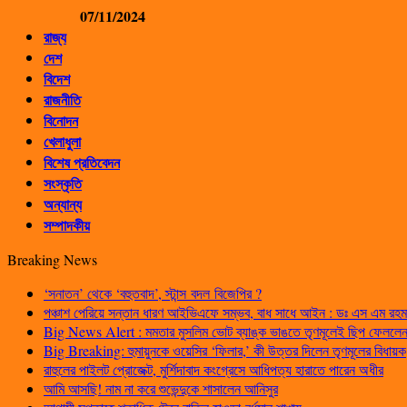
07/11/2024
রাজ্য
দেশ
বিদেশ
রাজনীতি
বিনোদন
খেলাধুলা
বিশেষ প্রতিবেদন
সংস্কৃতি
অন্যান্য
সম্পাদকীয়
Breaking News
‘সনাতন’ থেকে ‘বহুতবাদ’, স্টান্স বদল বিজেপির ?
পঞ্চাশ পেরিয়ে সন্তান ধারণ আইভিএফে সম্ভব, বাধ সাধে আইন : ডঃ এস এম রহম
Big News Alert : মমতার মুসলিম ভোট ব্যাঙ্ক ভাঙতে তৃণমূলেই ছিপ ফেললেন প
Big Breaking: হুমায়ুনকে ওয়েসির ‘ফিলার,’ কী উত্তর দিলেন তৃণমূলের বিধায়ক
রাহুলের পাইলট প্রোজেক্ট, মুর্শিদাবাদ কংগ্রেসে আধিপত্য হারাতে পারেন অধীর
আমি আসছি! নাম না করে শুভেন্দুকে শাসালেন আনিসুর