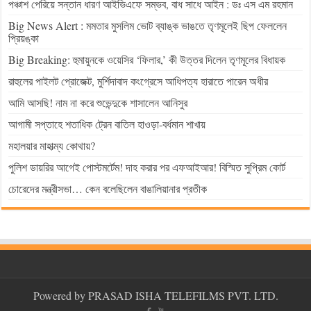
পঞ্চাশ পেরিয়ে সন্তান ধারণ আইভিএফে সম্ভব, বাধ সাধে আইন : ডঃ এস এম রহমান
Big News Alert : মমতার মুসলিম ভোট ব্যাঙ্ক ভাঙতে তৃণমূলেই ছিপ ফেললেন
প্রিয়ঙ্কা
Big Breaking: হুমায়ুনকে ওয়েসির ‘ফিলার,’ কী উত্তর দিলেন তৃণমূলের বিধায়ক
রাহুলের পাইলট প্রোজেক্ট, মুর্শিদাবাদ কংগ্রেসে আধিপত্য হারাতে পারেন অধীর
আমি আসছি! নাম না করে শুভেন্দুকে শাসালেন আনিসুর
আগামী সপ্তাহে শতাধিক ট্রেন বাতিল হাওড়া-বর্ধমান শাখায়
মহালয়ার মাহাত্ম্য কোথায়?
পুলিশ ডায়রির আগেই পোস্টমর্টেম! দাহ করার পর এফআইআর! বিস্মিত সুপ্রিম কোর্ট
চোরেদের মন্ত্রীসভা… কেন বলেছিলেন বাঙালিয়ানার প্রতীক
Powered by PRASAD ISHA TELEFILMS PVT. LTD.