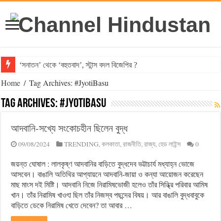
‘সনাতন’ থেকে ‘বহুতবাদ’, স্টান্স বদল বিজেপির ?
Home
/
Tag Archives: #JyotiBasu
Tag Archives:
#JyotiBasu
আদবানি-সখ্যে সংকোচহীন ছিলেন বুদ্ধ
09/08/2024
TRENDING
,
কলকাতা
,
রাজনীতি
,
রাজ্য
,
হেড লাইন্স
0
জয়ন্ত ঘোষাল : লালকৃষ্ণ আদবানির বাড়িতে বুদ্ধদেব ভট্টাচার্য মধ্যাহ্ন ভোজে
আসবেন। বাঙালি অতিথির আপ্যায়নে আদবানি-জায়া ও কন্যা আয়োজন করেছেন
মাছ মাংস দই মিষ্টি। আদবানি নিজে নিরামিষভোজী হলেও তাঁর সিন্ধ্রি পরিবার আমিষ
খান। তাঁর নিরামিষ খাওৎা ছিল তাঁর নিজস্ব পছন্দের বিষয়। আর বাঙালি বুদ্ধবাবুকে
বাড়িতে ডেকে নিরামিষ খেতে দেবেন? তা আবার …