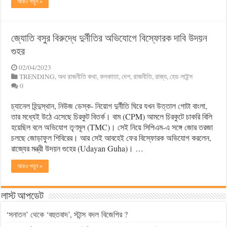
আরও পড়ুন »
জ্যোতি বসুর বিরুদ্ধে দুর্নীতির অভিযোগে বিস্ফোরক দাবি উদয়ন
গুহর
02/04/2023
TRENDING
,
অথ রাজনীতি কথা
,
কলকাতা
,
দেশ
,
রাজনীতি
,
রাজ্য
,
হেড লাইন্স
0
চ্যানেল হিন্দুস্থান, নিউজ ডেস্ক- নিয়োগ দুর্নীতি ঘিরে যখন উত্তাল গোটা বাংলা,
তার মধ্যেই উঠে এসেছে চিরকুট বিতর্ক। বাম (CPM) আমলে চিরকুটে চাকরি বিলি
হয়েছিল বলে অভিযোগ তৃণমূল (TMC)। সেই নিয়ে সিপিএম-এ সঙ্গে জোর তরজা
চলছে জোড়াফুল শিবিরের। আর সেই আবহেই ফের বিস্ফোরক অভিযোগ করলেন,
রাজ্যের মন্ত্রী উদয়ন গুহের (Udayan Guha)। …
আরও পড়ুন »
লাস্ট আপডেট
‘সনাতন’ থেকে ‘বহুতবাদ’, স্টান্স বদল বিজেপির ?