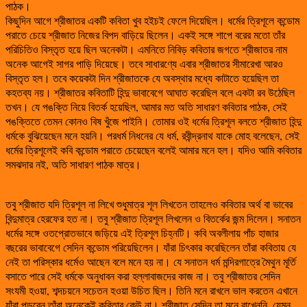
পাঠক।
কিছুদিন আগে শ্রীজাতর একটি কবিতা খুব হইচই ফেলে দিয়েছিল। ধর্মের ত্রিশূলে কন্ডোম
পরাতে চেয়ে শ্রীজাত নিজের বিপদ বাড়িয়ে ছিলেন। একই সঙ্গে শাপে বরের মতো তাঁর
পরিচিতিও বিস্তৃত হয়ে ছিল অনেকটা। এমনিতে নিবিড় কবিতার জগতে শ্রীজাতর নাম
অনেক আগেই সাগর পাড়ি দিয়েছে। তবে সাধারণ্যে এবার শ্রীজাতর সীমারেখা আরও
বিস্তৃত হল। তবে কয়েকটা দিন শ্রীজাতকে যে অবস্থার মধ্যে কাটাতে হয়েছিল তা
কহতব্য নয়। শ্রীজাতর কবিতাটি হিন্দু ভাবাবেগে আঘাত করেছিল বলে একটা রব উঠেছিল
তখন। যে পঙক্তি নিয়ে বিতর্ক হয়েছিল, আমার মত অতি সাধারণ কবিতার পাঠক, সেই
পঙক্তিতে তেমন কোনও বিষ খুঁজে পাইনি। তোমার ওই ধর্মের ত্রিশূল বলতে শ্রীজাত হিন্দু
ধর্মকে বুঝিয়েছেন মনে হয়নি। পরধর্ম নিধনের যে ধর্ম, রবীন্দ্রনাথ যাকে মোহ বলেছেন, সেই
ধর্মের ত্রিশূলেই কবি কন্ডোম পরাতে চেয়েছেন বলেই আমার মনে হল। যদিও আমি কবিতার
সমঝদার নই, অতি সাধারণ পাঠক মাত্র।
তবু শ্রীজাত যদি ত্রিশূল না লিখে শুধুমাত্র শূল লিখতেন তাহলেও কবিতার অর্থ বা ভাবের
বিন্দুমাত্র হেরফের হত না। তবু শ্রীজাত ত্রিশূল লিখলেন ও বিতর্কের জন্ম দিলেন। সনাতন
ধর্মের সঙ্গে ওতপ্রোতভাবে জড়িয়ে এই ত্রিশূল চিহ্নটি। কবি অবলীলায় পাঁচ হাজার
বছরের ভাবাবেগে সেদিন কন্ডোম পরিয়েছিলেন। যাঁরা চিৎকার করেছিলেন তাঁরা কবিতায় যে
নেই তা পরিস্কার ধর্মেও আছেন বলে মনে হয় না। যে সনাতন ধর্ম মন্দিরগাত্রে মৈথুন মূর্তি
বসাতে পারে সেই ধর্মকে অনুধাবন করা হল্লাবাজদের কাজ না। তবু শ্রীজাতর সেদিন
সংযমী হওয়া, শব্দচয়নে সচেতন হওয়া উচিত ছিল। তিনি মনে রাখলে ভাল করতেন এখানে
যাঁরা পড়বেন তাঁরা অনেকেই কবিতার কেউ না। শ্রীজাত সেদিন তা মনে রাখেননি, যেমন