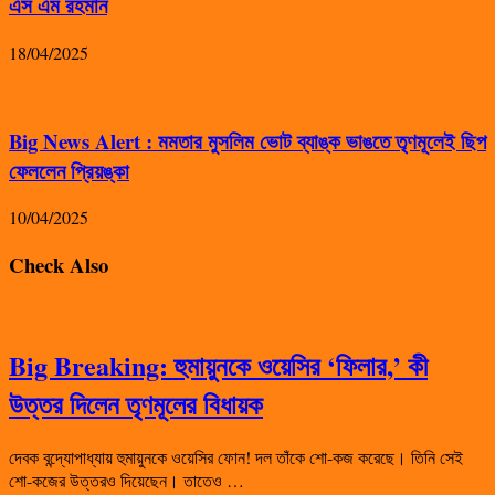
এস এম রহমান
18/04/2025
Big News Alert : মমতার মুসলিম ভোট ব্যাঙ্ক ভাঙতে তৃণমূলেই ছিপ
ফেললেন প্রিয়ঙ্কা
10/04/2025
Check Also
Big Breaking: হুমায়ুনকে ওয়েসির ‘ফিলার,’ কী
উত্তর দিলেন তৃণমূলের বিধায়ক
দেবক বন্দ্যোপাধ্যায় হুমায়ুনকে ওয়েসির ফোন! দল তাঁকে শো-কজ করেছে। তিনি সেই
শো-কজের উত্তরও দিয়েছেন। তাতেও …