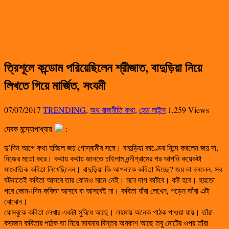
ত্রিশূলে কন্ডোম পরিয়েছিলেন শ্রীজাত, বাদুড়িয়া নিয়ে
লিখতে গিয়ে মার্জিত, সংযমী
07/07/2017
TRENDING
,
অথ রাজনীতি কথা
,
হেড লাইন্স
1,259 Views
দেবক বন্দ্যোপাধ্যায়
:
দু’দিন আগে কথা হচ্ছিল জয় গোস্বামীর সঙ্গে। বাদুড়িয়া কাণ্ডের নিন্দে করলেন জয় দা,
নিজের মতো করে। কথায় কথায় জানতে চাইলাম নন্দীগ্রামের পর আপনি কয়েকটা
সাংঘাতিক কবিতা লিখেছিলেন। বাদুড়িয়া কি আপনাকে কবিতা দিচ্ছে? জয় দা বললেন, সব
ঘটনাতেই কবিতা আসবে তার কোনও মানে নেই। মনে দাগ কাটবে। কষ্ট হবে। হয়তো
পরে কোনওদিন কবিতা আসবে বা আসবেই না। কবিতা যাঁরা লেখেন, পড়েন তাঁরা এটা
বোঝেন।
ফেসবুকে কবিতা লেখার একটা সুবিধে আছে। লহমায় অনেক পাঠক পাওয়া যায়। তাঁরা
কতজন কবিতার পাঠক তা নিয়ে ভাবনার বিস্তর অবকাশ আছে তবু মোটের ওপর তাঁরা