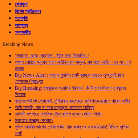
খেলাধুলা
বিশেষ প্রতিবেদন
সংস্কৃতি
অন্যান্য
সম্পাদকীয়
Breaking News
‘সনাতন’ থেকে ‘বহুতবাদ’, স্টান্স বদল বিজেপির ?
পঞ্চাশ পেরিয়ে সন্তান ধারণ আইভিএফে সম্ভব, বাধ সাধে আইন : ডঃ এস এম
রহমান
Big News Alert : মমতার মুসলিম ভোট ব্যাঙ্ক ভাঙতে তৃণমূলেই ছিপ
ফেললেন প্রিয়ঙ্কা
Big Breaking: হুমায়ুনকে ওয়েসির ‘ফিলার,’ কী উত্তর দিলেন তৃণমূলের
বিধায়ক
রাহুলের পাইলট প্রোজেক্ট, মুর্শিদাবাদ কংগ্রেসে আধিপত্য হারাতে পারেন অধীর
আমি আসছি! নাম না করে শুভেন্দুকে শাসালেন আনিসুর
আগামী সপ্তাহে শতাধিক ট্রেন বাতিল হাওড়া-বর্ধমান শাখায়
মহালয়ার মাহাত্ম্য কোথায়?
পুলিশ ডায়রির আগেই পোস্টমর্টেম! দাহ করার পর এফআইআর! বিস্মিত সুপ্রিম
কোর্ট