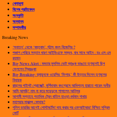
খেলাধুলা
বিশেষ প্রতিবেদন
সংস্কৃতি
অন্যান্য
সম্পাদকীয়
Breaking News
‘সনাতন’ থেকে ‘বহুতবাদ’, স্টান্স বদল বিজেপির ?
পঞ্চাশ পেরিয়ে সন্তান ধারণ আইভিএফে সম্ভব, বাধ সাধে আইন : ডঃ এস এম
রহমান
Big News Alert : মমতার মুসলিম ভোট ব্যাঙ্ক ভাঙতে তৃণমূলেই ছিপ
ফেললেন প্রিয়ঙ্কা
Big Breaking: হুমায়ুনকে ওয়েসির ‘ফিলার,’ কী উত্তর দিলেন তৃণমূলের
বিধায়ক
রাহুলের পাইলট প্রোজেক্ট, মুর্শিদাবাদ কংগ্রেসে আধিপত্য হারাতে পারেন অধীর
আমি আসছি! নাম না করে শুভেন্দুকে শাসালেন আনিসুর
আগামী সপ্তাহে শতাধিক ট্রেন বাতিল হাওড়া-বর্ধমান শাখায়
মহালয়ার মাহাত্ম্য কোথায়?
পুলিশ ডায়রির আগেই পোস্টমর্টেম! দাহ করার পর এফআইআর! বিস্মিত সুপ্রিম
কোর্ট