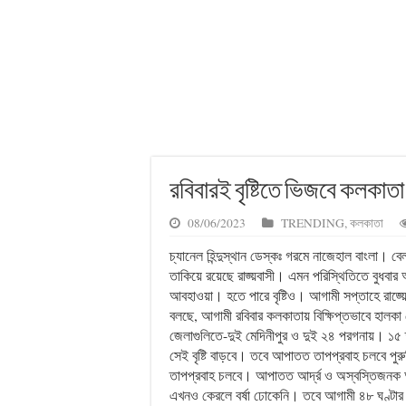
রবিবারই বৃষ্টিতে ভিজবে কলকাতা
08/06/2023
TRENDING
,
কলকাতা
চ্যানেল হিন্দুস্থান ডেস্কঃ গরমে নাজেহাল বাংলা। বেল
তাকিয়ে রয়েছে রাজ্য়বাসী। এমন পরিস্থিতিতে বুধবা
আবহাওয়া। হতে পারে বৃষ্টিও। আগামী সপ্তাহে রাজ্
বলছে, আগামী রবিবার কলকাতায় বিক্ষিপ্তভাবে হালকা থেক
জেলাগুলিতে-দুই মেদিনীপুর ও দুই ২৪ পরগনায়। ১৫ ত
সেই বৃষ্টি বাড়বে। তবে আপাতত তাপপ্রবাহ চলবে পুরুলিয়
তাপপ্রবাহ চলবে। আপাতত আর্দ্র ও অস্বস্তিজনক 
এখনও কেরলে বর্ষা ঢোকেনি। তবে আগামী ৪৮ ঘণ্টার ম