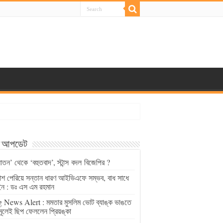
্ট আপডেট
াতন’ থেকে ‘বহুতবাদ’, স্টান্স বদল বিজেপির ?
চাশ পেরিয়ে সন্তান ধারণ আইভিএফে সম্ভব, বাধ সাধে
ন : ডঃ এস এম রহমান
 News Alert : মমতার মুসলিম ভোট ব্যাঙ্ক ভাঙতে
মূলেই ছিপ ফেললেন প্রিয়ঙ্কা