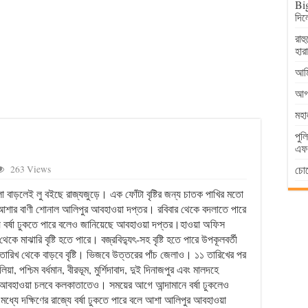
Big
দিল
রাহ
হার
আমি
আগা
মহা
পুল
এফআ
চোর
263 Views
া বাড়লেই লু বইছে রাজ্যজুড়ে। এক ফোঁটা বৃষ্টির জন্য চাতক পাখির মতো
র আশার বাণী শোনাল আলিপুর আবহাওয়া দপ্তর। রবিবার থেকে বদলাতে পারে
য়ে বর্ষা ঢুকতে পারে বলেও জানিয়েছে আবহাওয়া দপ্তর।হাওয়া অফিস
ে মাঝারি বৃষ্টি হতে পারে। বজ্রবিদ্যুৎ-সহ বৃষ্টি হতে পারে উপকূলবর্তী
ারিখ থেকে বাড়বে বৃষ্টি। ভিজবে উত্তরের পাঁচ জেলাও। ১১ তারিখের পর
া, পশ্চিম বর্ধমান, বীরভূম, মুর্শিদাবাদ, দুই দিনাজপুর এবং মালদহে
আবহাওয়া চলবে কলকাতাতেও। সময়ের আগে আন্দামানে বর্ষা ঢুকলেও
ধ্যে দক্ষিণের রাজ্যে বর্ষা ঢুকতে পারে বলে আশা আলিপুর আবহাওয়া