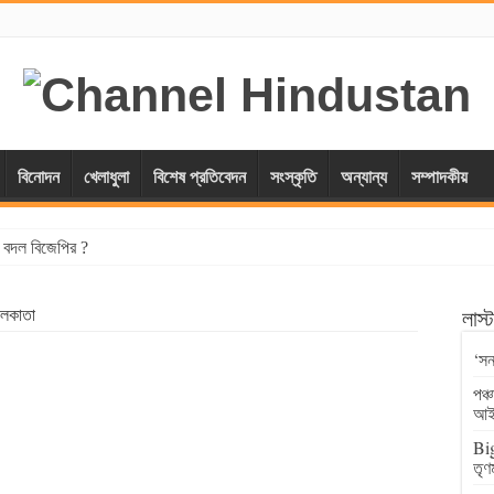
বিনোদন
খেলাধুলা
বিশেষ প্রতিবেদন
সংস্কৃতি
অন্যান্য
সম্পাদকীয়
্স বদল বিজেপির ?
 কলকাতা
লাস
‘সন
পঞ্
আই
Big
তৃণ