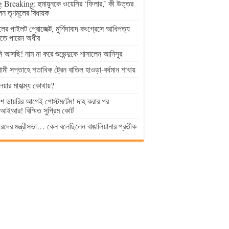
 Breaking: হুমায়ুনকে ওয়েসির ‘ফিলার,’ কী উত্তর
েন তৃণমূলের বিধায়ক
ুলের পাইলট প্রোজেক্ট, মুর্শিদাবাদ কংগ্রেসে আধিপত্য
াতে পারেন অধীর
 আসছি! নাম না করে শুভেন্দুকে শাসালেন আনিসুর
মী সপ্তাহে শতাধিক ট্রেন বাতিল হাওড়া-বর্ধমান শাখায়
লয়ার মাহাত্ম্য কোথায়?
িশ ডায়রির আগেই পোস্টমর্টেম! দাহ করার পর
ইআর! বিস্মিত সুপ্রিম কোর্ট
েদের মন্ত্রীসভা… কেন বলেছিলেন বাঙালিয়ানার প্রতীক