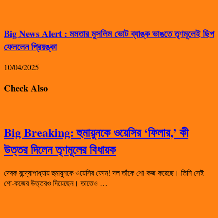
Big News Alert : মমতার মুসলিম ভোট ব্যাঙ্ক ভাঙতে তৃণমূলেই ছিপ
ফেললেন প্রিয়ঙ্কা
10/04/2025
Check Also
Big Breaking: হুমায়ুনকে ওয়েসির ‘ফিলার,’ কী
উত্তর দিলেন তৃণমূলের বিধায়ক
দেবক বন্দ্যোপাধ্যায় হুমায়ুনকে ওয়েসির ফোন! দল তাঁকে শো-কজ করেছে। তিনি সেই
শো-কজের উত্তরও দিয়েছেন। তাতেও …