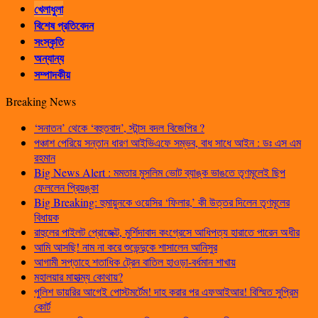
খেলাধুলা
বিশেষ প্রতিবেদন
সংস্কৃতি
অন্যান্য
সম্পাদকীয়
Breaking News
‘সনাতন’ থেকে ‘বহুতবাদ’, স্টান্স বদল বিজেপির ?
পঞ্চাশ পেরিয়ে সন্তান ধারণ আইভিএফে সম্ভব, বাধ সাধে আইন : ডঃ এস এম
রহমান
Big News Alert : মমতার মুসলিম ভোট ব্যাঙ্ক ভাঙতে তৃণমূলেই ছিপ
ফেললেন প্রিয়ঙ্কা
Big Breaking: হুমায়ুনকে ওয়েসির ‘ফিলার,’ কী উত্তর দিলেন তৃণমূলের
বিধায়ক
রাহুলের পাইলট প্রোজেক্ট, মুর্শিদাবাদ কংগ্রেসে আধিপত্য হারাতে পারেন অধীর
আমি আসছি! নাম না করে শুভেন্দুকে শাসালেন আনিসুর
আগামী সপ্তাহে শতাধিক ট্রেন বাতিল হাওড়া-বর্ধমান শাখায়
মহালয়ার মাহাত্ম্য কোথায়?
পুলিশ ডায়রির আগেই পোস্টমর্টেম! দাহ করার পর এফআইআর! বিস্মিত সুপ্রিম
কোর্ট