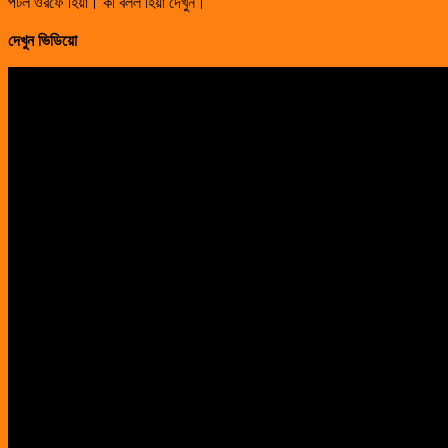
পটল ওরফে হিয়া। কী বলল হিয়া দেখুন।
দেখুন ভিডিয়ো