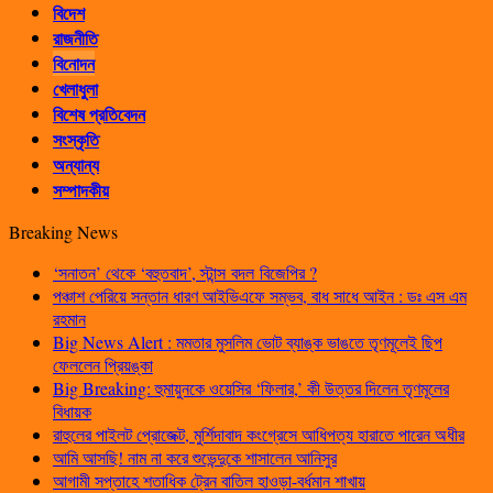
বিদেশ
রাজনীতি
বিনোদন
খেলাধুলা
বিশেষ প্রতিবেদন
সংস্কৃতি
অন্যান্য
সম্পাদকীয়
Breaking News
‘সনাতন’ থেকে ‘বহুতবাদ’, স্টান্স বদল বিজেপির ?
পঞ্চাশ পেরিয়ে সন্তান ধারণ আইভিএফে সম্ভব, বাধ সাধে আইন : ডঃ এস এম
রহমান
Big News Alert : মমতার মুসলিম ভোট ব্যাঙ্ক ভাঙতে তৃণমূলেই ছিপ
ফেললেন প্রিয়ঙ্কা
Big Breaking: হুমায়ুনকে ওয়েসির ‘ফিলার,’ কী উত্তর দিলেন তৃণমূলের
বিধায়ক
রাহুলের পাইলট প্রোজেক্ট, মুর্শিদাবাদ কংগ্রেসে আধিপত্য হারাতে পারেন অধীর
আমি আসছি! নাম না করে শুভেন্দুকে শাসালেন আনিসুর
আগামী সপ্তাহে শতাধিক ট্রেন বাতিল হাওড়া-বর্ধমান শাখায়