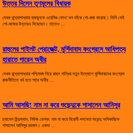
উত্তর দিলেন তৃণমূলের বিধায়ক
দেবক বন্দ্যোপাধ্যায় হুমায়ুনকে ওয়েসির ফোন! দল তাঁকে শো-কজ করেছে। তিনি সেই
শো-কজের উত্তরও দিয়েছেন। তাতেও …
রাহুলের পাইলট প্রোজেক্ট, মুর্শিদাবাদ কংগ্রেসে আধিপত্য
হারাতে পারেন অধীর
দেবক বন্দ্যোপাধ্যায় পশ্চিমবঙ্গ নিয়ে রাহুল গান্ধির নতুন উদ্যোগে মুর্শিদাবাদের কংগ্রেস
রাজনীতিতে খর্ব হতে পারে অধীর …
আমি আসছি! নাম না করে শুভেন্দুকে শাসালেন আনিসুর
চ্যানেল হিন্দুস্থান, নিউজ ডেস্ক: নাম না করে বিরোধী দলনেতা শুভেন্দু অধিকারিকে
শাসালেন আনিসুর রহমান। একদা …