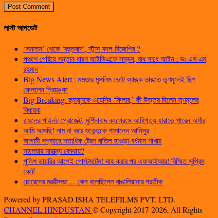
লাস্ট আপডেট
‘সনাতন’ থেকে ‘বহুতবাদ’, স্টান্স বদল বিজেপির ?
পঞ্চাশ পেরিয়ে সন্তান ধারণ আইভিএফে সম্ভব, বাধ সাধে আইন : ডঃ এস এম
রহমান
Big News Alert : মমতার মুসলিম ভোট ব্যাঙ্ক ভাঙতে তৃণমূলেই ছিপ
ফেললেন প্রিয়ঙ্কা
Big Breaking: হুমায়ুনকে ওয়েসির ‘ফিলার,’ কী উত্তর দিলেন তৃণমূলের
বিধায়ক
রাহুলের পাইলট প্রোজেক্ট, মুর্শিদাবাদ কংগ্রেসে আধিপত্য হারাতে পারেন অধীর
আমি আসছি! নাম না করে শুভেন্দুকে শাসালেন আনিসুর
আগামী সপ্তাহে শতাধিক ট্রেন বাতিল হাওড়া-বর্ধমান শাখায়
মহালয়ার মাহাত্ম্য কোথায়?
পুলিশ ডায়রির আগেই পোস্টমর্টেম! দাহ করার পর এফআইআর! বিস্মিত সুপ্রিম
কোর্ট
চোরেদের মন্ত্রীসভা… কেন বলেছিলেন বাঙালিয়ানার প্রতীক
Powered by PRASAD ISHA TELEFILMS PVT. LTD.
CHANNEL HINDUSTAN
© Copyright 2017-2026, All Rights