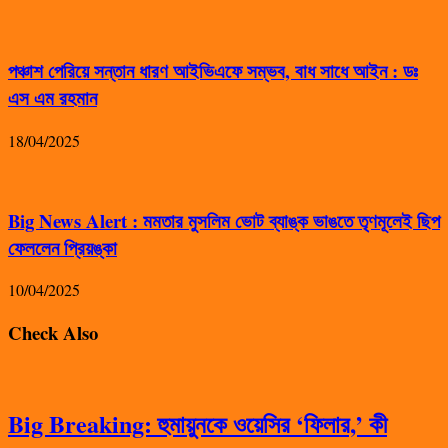
পঞ্চাশ পেরিয়ে সন্তান ধারণ আইভিএফে সম্ভব, বাধ সাধে আইন : ডঃ
এস এম রহমান
18/04/2025
Big News Alert : মমতার মুসলিম ভোট ব্যাঙ্ক ভাঙতে তৃণমূলেই ছিপ
ফেললেন প্রিয়ঙ্কা
10/04/2025
Check Also
Big Breaking: হুমায়ুনকে ওয়েসির ‘ফিলার,’ কী