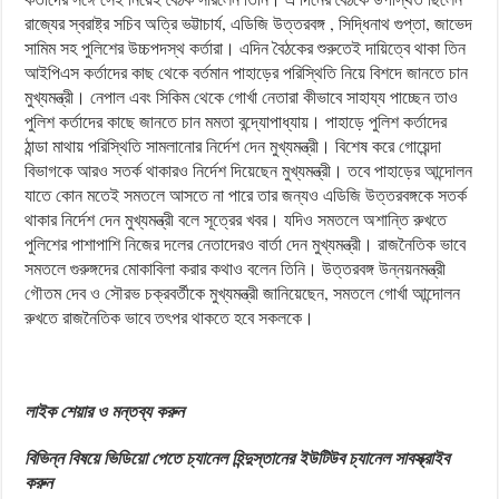
রাজ্যের স্বরাষ্ট্র সচিব অত্রি ভট্টাচার্য, এডিজি উত্তরবঙ্গ , সিদ্ধিনাথ গুপ্তা, জাভেদ
সামিম সহ পুলিশের উচ্চপদস্থ কর্তারা। এদিন বৈঠকের শুরুতেই দায়িত্বে থাকা তিন
আইপিএস কর্তাদের কাছ থেকে বর্তমান পাহাড়ের পরিস্থিতি নিয়ে বিশদে জানতে চান
মুখ্যমন্ত্রী। নেপাল এবং সিকিম থেকে গোর্খা নেতারা কীভাবে সাহায্য পাচ্ছেন তাও
পুলিশ কর্তাদের কাছে জানতে চান মমতা বন্দ্যোপাধ্যায়। পাহাড়ে পুলিশ কর্তাদের
ঠান্ডা মাথায় পরিস্থিতি সামলানোর নির্দেশ দেন মুখ্যমন্ত্রী। বিশেষ করে গোয়েন্দা
বিভাগকে আরও সতর্ক থাকারও নির্দেশ দিয়েছেন মুখ্যমন্ত্রী। তবে পাহাড়ের আন্দোলন
যাতে কোন মতেই সমতলে আসতে না পারে তার জন্যও এডিজি উত্তরবঙ্গকে সতর্ক
থাকার নির্দেশ দেন মুখ্যমন্ত্রী বলে সূত্রের খবর। যদিও সমতলে অশান্তি রুখতে
পুলিশের পাশাপাশি নিজের দলের নেতাদেরও বার্তা দেন মুখ্যমন্ত্রী। রাজনৈতিক ভাবে
সমতলে গুরুঙ্গদের মোকাবিলা করার কথাও বলেন তিনি। উত্তরবঙ্গ উন্নয়নমন্ত্রী
গৌতম দেব ও সৌরভ চক্রবর্তীকে মুখ্যমন্ত্রী জানিয়েছেন, সমতলে গোর্খা আন্দোলন
রুখতে রাজনৈতিক ভাবে তৎপর থাকতে হবে সকলকে।
লাইক শেয়ার ও মন্তব্য করুন
বিভিন্ন বিষয়ে ভিডিয়ো পেতে চ্যানেল হিন্দুস্তানের ইউটিউব চ্যানেল সাবস্ক্রাইব
করুন