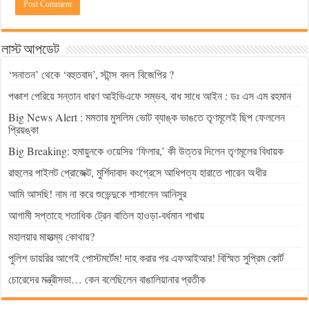
লাস্ট আপডেট
‘সনাতন’ থেকে ‘বহুতবাদ’, স্টান্স বদল বিজেপির ?
পঞ্চাশ পেরিয়ে সন্তান ধারণ আইভিএফে সম্ভব, বাধ সাধে আইন : ডঃ এস এম রহমান
Big News Alert : মমতার মুসলিম ভোট ব্যাঙ্ক ভাঙতে তৃণমূলেই ছিপ ফেললেন
প্রিয়ঙ্কা
Big Breaking: হুমায়ুনকে ওয়েসির ‘ফিলার,’ কী উত্তর দিলেন তৃণমূলের বিধায়ক
রাহুলের পাইলট প্রোজেক্ট, মুর্শিদাবাদ কংগ্রেসে আধিপত্য হারাতে পারেন অধীর
আমি আসছি! নাম না করে শুভেন্দুকে শাসালেন আনিসুর
আগামী সপ্তাহে শতাধিক ট্রেন বাতিল হাওড়া-বর্ধমান শাখায়
মহালয়ার মাহাত্ম্য কোথায়?
পুলিশ ডায়রির আগেই পোস্টমর্টেম! দাহ করার পর এফআইআর! বিস্মিত সুপ্রিম কোর্ট
চোরেদের মন্ত্রীসভা… কেন বলেছিলেন বাঙালিয়ানার প্রতীক