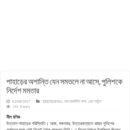
পাহাড়ের অশান্তি যেন সমতলে না আসে, পুলিশকে
নির্দেশ মমতার
02/08/2017
TRENDING
,
অথ রাজনীতি কথা
,
হেড লাইন্স
161 Views
নীল বণিক
উত্তাল পাহাড়ের পরিস্থিতি। আজ, মঙ্গলবার, উত্তরকন্যাতে রাজ্য পুলিশের
কর্তাদের সঙ্গে সেই নিয়েই বৈঠক সারলেন তিনি। এ দিনের বৈঠকে উপস্থিত ছিলেন