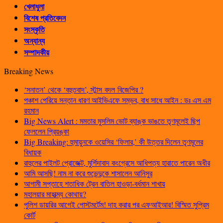
খেলাধুলা
বিশেষ প্রতিবেদন
সংস্কৃতি
অন্যান্য
সম্পাদকীয়
Breaking News
‘সনাতন’ থেকে ‘বহুতবাদ’, স্টান্স বদল বিজেপির ?
পঞ্চাশ পেরিয়ে সন্তান ধারণ আইভিএফে সম্ভব, বাধ সাধে আইন : ডঃ এস এম
রহমান
Big News Alert : মমতার মুসলিম ভোট ব্যাঙ্ক ভাঙতে তৃণমূলেই ছিপ
ফেললেন প্রিয়ঙ্কা
Big Breaking: হুমায়ুনকে ওয়েসির ‘ফিলার,’ কী উত্তর দিলেন তৃণমূলের
বিধায়ক
রাহুলের পাইলট প্রোজেক্ট, মুর্শিদাবাদ কংগ্রেসে আধিপত্য হারাতে পারেন অধীর
আমি আসছি! নাম না করে শুভেন্দুকে শাসালেন আনিসুর
আগামী সপ্তাহে শতাধিক ট্রেন বাতিল হাওড়া-বর্ধমান শাখায়
মহালয়ার মাহাত্ম্য কোথায়?
পুলিশ ডায়রির আগেই পোস্টমর্টেম! দাহ করার পর এফআইআর! বিস্মিত সুপ্রিম
কোর্ট