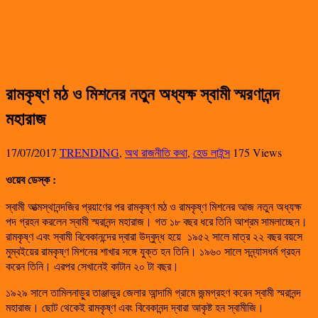
রামকৃষ্ণ মঠ ও মিশনের নতুন অধ্যক্ষ স্বামী স্মরণানন্দ
মহারাজ
17/07/2017
TRENDING
,
অথ রাজনীতি কথা
,
হেড লাইন্স
175 Views
ওয়েব ডেস্ক :
স্বামী আত্মস্থানন্দজির প্রয়াণের পর রামকৃষ্ণ মঠ ও রামকৃষ্ণ মিশনের আজ নতুন অধ্যক্ষ
পদ গ্রহন করলেন স্বামী স্মরানন্দ মহারাজ। গত ১৮ বছর ধরে তিনি আশ্রম সামলাচ্ছেন।
রামকৃষ্ণ এবং স্বামী বিবেকানন্দের দ্বারা উদ্বুদ্ধ হয়ে ১৯৫২ সালে মাত্র ২২ বছর বয়সে
মুম্বইয়ের রামকৃষ্ণ মিশনের শাখার সঙ্গে যুক্ত হন তিনি। ১৯৬০ সালে সন্ন্যাসধর্ম গ্রহন
করেন তিনি। এরপর সেখানেই কাটান ২০ টা বছর।
১৯২৯ সালে তামিলনাড়ুর তাঞ্জাভুর জেলার আন্দামি গ্রামে জন্মগ্রহণ করেন স্বামী স্মরানন্দ
মহারাজ। ছোট থেকেই রামকৃষ্ণ এবং বিবেকানন্দ দ্বারা আকৃষ্ট হন স্বামীজি।