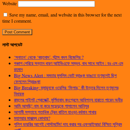
Website
Save my name, email, and website in this browser for the next
time I comment.
লাস্ট আপডেট
‘সনাতন’ থেকে ‘বহুতবাদ’, স্টান্স বদল বিজেপির ?
পঞ্চাশ পেরিয়ে সন্তান ধারণ আইভিএফে সম্ভব, বাধ সাধে আইন : ডঃ এস এম
রহমান
Big News Alert : মমতার মুসলিম ভোট ব্যাঙ্ক ভাঙতে তৃণমূলেই ছিপ
ফেললেন প্রিয়ঙ্কা
Big Breaking: হুমায়ুনকে ওয়েসির ‘ফিলার,’ কী উত্তর দিলেন তৃণমূলের
বিধায়ক
রাহুলের পাইলট প্রোজেক্ট, মুর্শিদাবাদ কংগ্রেসে আধিপত্য হারাতে পারেন অধীর
আমি আসছি! নাম না করে শুভেন্দুকে শাসালেন আনিসুর
আগামী সপ্তাহে শতাধিক ট্রেন বাতিল হাওড়া-বর্ধমান শাখায়
মহালয়ার মাহাত্ম্য কোথায়?
পুলিশ ডায়রির আগেই পোস্টমর্টেম! দাহ করার পর এফআইআর! বিস্মিত সুপ্রিম