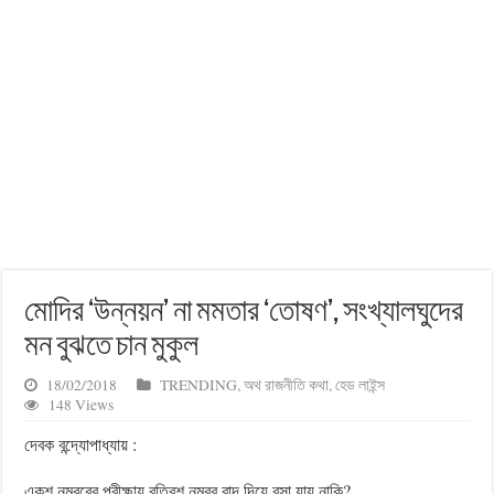
মোদির ‘উন্নয়ন’ না মমতার ‘তোষণ’, সংখ্যালঘুদের
মন বুঝতে চান মুকুল
18/02/2018
TRENDING
,
অথ রাজনীতি কথা
,
হেড লাইন্স
148 Views
দেবক বন্দ্যোপাধ্যায় :
একশ নম্বরের পরীক্ষায় বত্রিশ নম্বর বাদ দিয়ে বসা যায় নাকি?