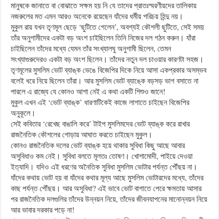
মানুষকে জানাতে বা বোঝাতে সক্ষম হয় নি যে তাদের প্রাতঃস্মরণীয়দের তালিকায়
নজরুলের মত এমন আরও অনেকে রয়েছেন যাঁদের ধর্মীয় পরিচয় হিন্দু নয়।
মুকুল রায় যখন তৃণমূল ছেড়ে ‘ছুটিতে গেলেন’, অবশ্যই কৌশলী ছুটিতে, সেই সময়
তাঁর অনুগামীদের একটা বড় অংশ চাইছিলেন তিনি নিজের দল গঠন করুন। যাঁরা
চাইছিলেন তাঁদের মধ্যে যেমন তাঁর সংখ্যালঘু অনুগামী ছিলেন, তেমন
সংখ্যাগুরুদেরও একটা বড় অংশ ছিলেন। তাঁদের নতুন দল চাওয়ার কারণটা সহজ।
তৃণমূলের মুসলিম ভোট ব্যাঙ্ক ভেঙে বিজেপির দিকে নিয়ে আসা একপ্রকার অসম্ভব
বলেই ধরে নিয়ে ছিলেন তাঁরা। আর মুসলিম ভোট ব্যাঙ্কে বড়সড় ভাগ বসাতে না
পারলে এ রাজ্যে যে কোনও আশা নেই এ কথা একটি শিশুও জানে!
মুকুল এখন এই ‘ভোট ব্যাঙ্ক’ ধারণাটিকেই কাজে লাগাতে চাইছেন বিজেপির
অনুকূলে।
সেই কবিতার ‘রেখেছ বাঙালি করে’ টাইপ মুসলিমদের ভোট ব্যাঙ্ক করে রাখার
রাজনৈতিক কৌশলের গোড়ায় আঘাত করতে চাইছেন মুকুল।
কোনও রাজনৈতিক দলের ভোট ব্যাঙ্ক হয়ে থাকার সুবিধা কিছু আছে আবার
অসুবিধাও কম নেই। সুবিধা বলতে মূলতঃ তোষণ। খোশামোদী, পাইয়ে দেওয়া
ইত্যাদি। যদিও এই ধরণের অনৈতিক সুবিধা মুসলিম ভোটার পর্যন্ত পৌঁছয় না।
যাঁদের কথায় ভোট হয় বা যাঁদের কথার মূল্য আছে মুসলিম ভোটারদের মধ্যে, তাঁদের
কাছ পর্যন্ত পৌঁছয়। আর অসুবিধা? এই ভাবে ভোট বাগাতে পেরে ক্ষমতায় আসার
পর রাজনৈতিক দলগুলির তাঁদের উন্নয়ন নিয়ে, তাঁদের জীবনযাপনের মানোন্নয়ন নিয়ে
আর ভাবার দরকার পড়ে না!