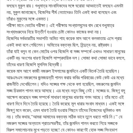
বলছেন মুকুল রায়। শুধুমাত্র সাংবাদিকদের সঙ্গে ঘরোয়া আড্ডাতেই বলছেন এমনটা
নয়, মুকুল জানাচ্ছেন, বিজেপির শীর্ষ নেতাদেরও তিনি একই কথা বলেছেন এবং
তাঁরাও মুকুলের সঙ্গে একমত।
পরীক্ষা মানে ভোটের পরীক্ষা। এই পরীক্ষায় সংখ্যালঘুদের বাদ রেখে শুধুমাত্র
সংখ্যাগুরুদের নিয়ে উত্তীর্ণ হওয়ার চেষ্টা কোনও কাজের কথা নয়।
বিজেপির সর্বভারতীয় সভাপতি অমিত শাহ কয়েক মাস আগে কলকাতায় এসে প্রায়
একই কথা বলে গেছিলেন। অমিতের বক্তব্য ছিল, হিন্দুত্ব নয়, রাষ্ট্রবাদ।
তাঁরা যাই বলুন না কেন মোটের ওপর বিজেপি বা সঙ্ঘ সম্পর্কে এখনও সাধারণ মানুষের
একটি বড় অংশের ধারণা বিজেপি সাম্প্রদায়িক দল। সোজা কথা সোজা ভাবে বললে,
তাঁদের ধারণা বিজেপি মুসলিম বিদ্বেষী।
কয়েক মাস আগে কাজী নজরুল ইসলামের জন্মদিনে একটি বিতর্ক তৈরি হয়েছিল।
আরএসএস নজরুলের জন্মজয়ন্তী পালন করায় কবির পরিবারের কেউ কেউ এর মধ্যে
রাজনীতি দেখেছিলেন। যদিও সঙ্ঘের পক্ষ থেকে বলা হয়েছিল, নজরুলের জন্মদিন
সঙ্ঘ চিরকাল পালন করে আসছে। এর মধ্যে নতুন কিছু নেই। সঙ্ঘের ড. জিষ্ণু বসু
আক্ষেপ করেছেন সঙ্ঘ সম্পর্কে সাধারণ মানুষের ধারণায় গলদ আছে। তাঁর মতে এই
ধারণা দিনে দিনে তৈরি হয়েছে। তৈরি করেছে মূল ধারার সংবাদ মাধ্যম। একই সঙ্গে
জিষ্ণু মনে করেন, এমন ধারণা তৈরি হওয়ার পিছনে তাঁদের নিজেদের ভূমিকাও কম
নয়। তাঁর কথায়,”আমরা আমাদের বক্তব্য সঠিক ভাবে তুলে ধরতে পারি নি।” যে
নজরুল সঙ্ঘের অন্যতম প্রাতঃস্মরণীয়, তাঁর জন্মদিন পালন করতে গিয়ে সঙ্ঘকে
বিরুপ সমালোচনার মুখে পড়তে হচ্ছে! যে কোনও কারণেই হোক সঙ্ঘ সিংহভাগ