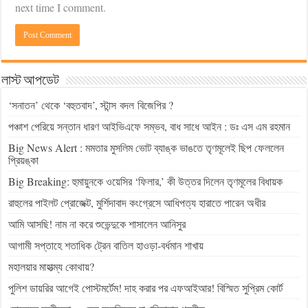
next time I comment.
লাস্ট আপডেট
‘সনাতন’ থেকে ‘বহুতবাদ’, স্টান্স বদল বিজেপির ?
পঞ্চাশ পেরিয়ে সন্তান ধারণ আইভিএফে সম্ভব, বাধ সাধে আইন : ডঃ এস এম রহমান
Big News Alert : মমতার মুসলিম ভোট ব্যাঙ্ক ভাঙতে তৃণমূলেই ছিপ ফেললেন
প্রিয়ঙ্কা
Big Breaking: হুমায়ুনকে ওয়েসির ‘ফিলার,’ কী উত্তর দিলেন তৃণমূলের বিধায়ক
রাহুলের পাইলট প্রোজেক্ট, মুর্শিদাবাদ কংগ্রেসে আধিপত্য হারাতে পারেন অধীর
আমি আসছি! নাম না করে শুভেন্দুকে শাসালেন আনিসুর
আগামী সপ্তাহে শতাধিক ট্রেন বাতিল হাওড়া-বর্ধমান শাখায়
মহালয়ার মাহাত্ম্য কোথায়?
পুলিশ ডায়রির আগেই পোস্টমর্টেম! দাহ করার পর এফআইআর! বিস্মিত সুপ্রিম কোর্ট