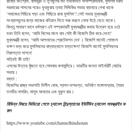
রাজ্যে কংগ্রেস, বামফ্রন্ট ও তৃণমূলের মত তথাকথিত অসাম্প্রদায়িক, মুসলিম দরদী
সরকারের শাসনের পরেও ফুরফুরায় ত্বহা সিদ্দিকির সভায় ব্যানারে লেখা থাকে
‘সমাজের পিছিয়ে পড়া এবং পিছিয়ে রাখা মুসলিম’! সেই সভায় মুখ্যমন্ত্রী
সংখ্যালঘুদের জন্য কাজের খতিয়ান দিতে শুরু করলে লোক উঠে যেতে থাকে।
কিন্তু সাধারণ ভাবে ধর্মপ্রাণ এই সম্প্রদায়টি মুখ্যমন্ত্রীর কথায় উদ্বেল হয়ে ওঠে
যখন তিনি বলেন, ‘আমি কিসের মাংস খাব সেটা কী বিজেপি ঠিক করে দেবে!’
মুখ্যমন্ত্রী বলেন, ‘আমি আপনাদের প্রোটেকশন দেব’। বিজেপি মানেই গোমাংস
ভক্ষণ বন্ধ করে মুসলিমদের খাদ্যাভ্যাসে হস্তক্ষেপ! বিজেপি মানেই মুসলিমদের
নিরাপত্তা লাগবে!
সত্যিই কী তাই!
এসবের উত্তর খুঁজতে হবে সোমবার কলামন্দিরে। ভারতীয় জনতা মাইনরিটি মোর্চার
সভায়।
বক্তা :
বিজেপির রাজ্য সভাপতি দিলীপ ঘোষ, স্বপন দাশগুপ্ত, অনির্বাণ গঙ্গোপাধ্যায়, সৈয়দ
তনভীর নাসরিন, মাসুম আখতার এবং মুকুল রায়।
বিভিন্ন
বিষয়ে
ভিডিয়ো
পেতে
চ্যানেল
হিন্দুস্তানের
ইউটিউব
চ্যানেল
সাবস্ক্রাইব
ক
রুন
https://www.youtube.com/channelhindustan