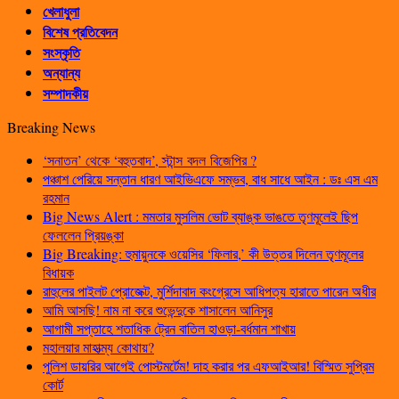
খেলাধুলা
বিশেষ প্রতিবেদন
সংস্কৃতি
অন্যান্য
সম্পাদকীয়
Breaking News
‘সনাতন’ থেকে ‘বহুতবাদ’, স্টান্স বদল বিজেপির ?
পঞ্চাশ পেরিয়ে সন্তান ধারণ আইভিএফে সম্ভব, বাধ সাধে আইন : ডঃ এস এম
রহমান
Big News Alert : মমতার মুসলিম ভোট ব্যাঙ্ক ভাঙতে তৃণমূলেই ছিপ
ফেললেন প্রিয়ঙ্কা
Big Breaking: হুমায়ুনকে ওয়েসির ‘ফিলার,’ কী উত্তর দিলেন তৃণমূলের
বিধায়ক
রাহুলের পাইলট প্রোজেক্ট, মুর্শিদাবাদ কংগ্রেসে আধিপত্য হারাতে পারেন অধীর
আমি আসছি! নাম না করে শুভেন্দুকে শাসালেন আনিসুর
আগামী সপ্তাহে শতাধিক ট্রেন বাতিল হাওড়া-বর্ধমান শাখায়
মহালয়ার মাহাত্ম্য কোথায়?
পুলিশ ডায়রির আগেই পোস্টমর্টেম! দাহ করার পর এফআইআর! বিস্মিত সুপ্রিম
কোর্ট