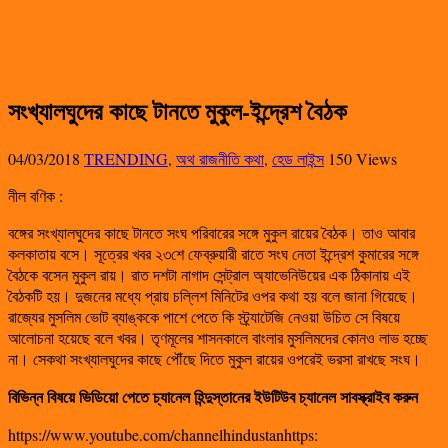
সংখ্যালঘুদের কাছে টানতে মুকুল-ইন্দ্রেশ বৈঠক
04/03/2018
TRENDING
,
অথ রাজনীতি কথা
,
হেড লাইন্স
150 Views
নীল বণিক :
বঙ্গের সংখ্যালঘুদের কাছে টানতে সংঘ পরিবারের সঙ্গে মুকুল রায়ের বৈঠক। তাও আবার
কলকাতায় বসে। সূত্রের খবর ২৩শে ফেব্রুয়ারী রাতে সংঘ নেতা ইন্দ্রেশ কুমারের সঙ্গে
বৈঠকে বসেন মুকুল রায়। রাত দশটা নাগাদ সেন্ট্রাল অ্যাভেনিউয়ের এক ঠিকানায় এই
বৈঠকটি হয়। দুজনের মধ্যে প্রায় চল্লিশ মিনিটের ওপর কথা হয় বলে জানা গিয়েছে।
রাজ্যের মুসলিম ভোট ব্যাঙ্ককে পাশে পেতে কি স্ট্র্যাটেজি নেওয়া উচিত সে বিষয়ে
আলোচনা হয়েছে বলে খবর। তৃণমূলের শাসনকালে বাংলার মুসলিমদের কোনও লাভ হচ্ছে
না। সেকথা সংখ্যালঘুদের কাছে পৌঁছে দিতে মুকুল রায়ের ওপরেই ভরসা রাখছে সংঘ।
বিভিন্ন বিষয়ে ভিডিয়ো পেতে চ্যানেল হিন্দুস্তানের ইউটিউব চ্যানেল সাবস্ক্রাইব করুন
https://www.youtube.com/channelhindustanhttps: