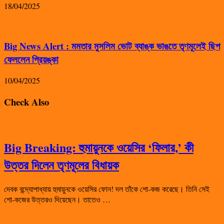
18/04/2025
Big News Alert : মমতার মুসলিম ভোট ব্যাঙ্ক ভাঙতে তৃণমূলেই ছিপ
ফেললেন প্রিয়ঙ্কা
10/04/2025
Check Also
Big Breaking: হুমায়ুনকে ওয়েসির ‘ফিলার,’ কী
উত্তর দিলেন তৃণমূলের বিধায়ক
দেবক বন্দ্যোপাধ্যায় হুমায়ুনকে ওয়েসির ফোন! দল তাঁকে শো-কজ করেছে। তিনি সেই
শো-কজের উত্তরও দিয়েছেন। তাতেও …