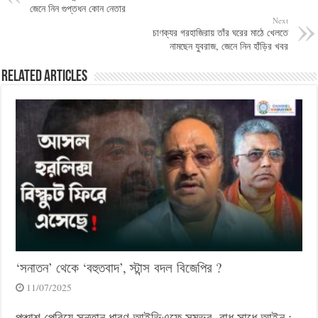
জেনে নিন গুপ্তধন কোন নেতার
Next
চাণক্যর গরহাজিরায় তাঁর ঘরের মাঠে খেলতে
নামছেন যুবরাজ, জেনে নিন হাঁড়ির খবর
Related Articles
‘সনাতন’ থেকে ‘বহুতবাদ’, স্টান্স বদল বিজেপির ?
11/07/2025
পঞ্চাশ পেরিয়ে সন্তান ধারণ আইভিএফে সম্ভব, বাধ সাধে আইন :