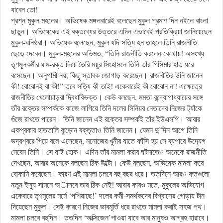
যাবেন তো!
প্রশ্ন মুকুল মহলের। অভিষেক মঙ্গলবারেই বলেছেন মুকুল প্রমাণ দিন নইলে বাংলা
ছাড়ুন। অভিষেকের এই বক্তব্যের উত্তরে এদিন এভাবেই প্রতিক্রিয়া জানিয়েছেন
মুকুল-ঘনিষ্ঠরা। অভিষেক বলেছেন, মুকুল যদি সত্যি হন তাহলে তিনি রাজনীতি
ছেড়ে দেবেন। মুকুল-মহলের অভিমত, “তিনি রাজনীতি করলেন কোথায়! অসংখ্য
তৃণমূলকর্মীর ঘাম-রক্ত দিয়ে তৈরি ময়ুর সিংহাসনে তিনি তাঁর পিসিমার হাত ধরে
বসেছেন। অনুগামী নয়, কিছু স্তাবক জোগাড় করেছেন। রাজনীতির উনি জানেন
কী! বোঝেনই বা কী!” তবে সত্যি কী তাই! একেবারেই কী বোঝেন না! এক্ষেত্রে
রাজনীতির খেলোয়াড়রা দ্বিধাবিভক্ত। কেউ বলছেন, মমতা বন্দ্যোপাধ্যায়ের সঙ্গে
তাঁর রক্তের সম্পর্ককে কাজে লাগিয়ে তিনি দলের সিনিয়র নেতাদের নিজের ট্যাঁকে
গুঁজে রাখতে পারেন। তিনি জানেন এই রক্তের সম্পর্কই তাঁর ইউএসপি। আবার
একপ্রকার হাততালি কুড়োন বক্তৃতাও তিনি জানেন। যেমন দু’দিন আগে তিনি
ভদ্রশ্বরে গিয়ে বলে এসেছেন, মনোজের খুনীর যাতে ফাঁসি হয় সে ব্যপারে উদ্যেগ
নেবেন তিনি। সে যাই হোক। এদিন তাঁর মামলা করার ঘটনাতেও অনেকে রাজনীতি
দেখছেন, আবার অনেকে বলছেন ঠিক উল্টো। কেউ বলছেন, অভিষেক মামলা করে
বোকামি করেছেন। কারণ এই মামলা চলবে বহু বছর ধরে। ততদিনে আরও কতগুলো
নতুন ইস্যু সামনে অাসবে তার ঠিক নেই! আবার কারও মতে, মুকুলের অভিযোগ
একেবারে তৃণমূলের মর্মে ‘পশিয়াছে!’ দলের কর্মী-সমর্থকদের বিশ্বাসের গোড়ায় টান
দিয়েছেন মুকুল। সেই কারণে নিজের ভাবমূর্তি ধরে রাখতে মামলা করাই সহজ পথ।
মামলা চলবে বহুদিন। ততদিন ‘অক্সিজেন’পাওয়া যাবে আর মানুষও আগ্রহ হারাবে।