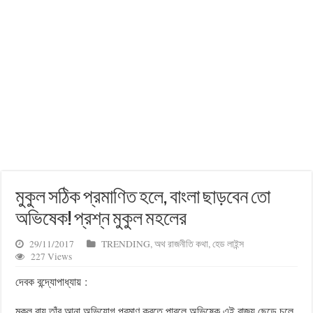
মুকুল সঠিক প্রমাণিত হলে, বাংলা ছাড়বেন তো
অভিষেক! প্রশ্ন মুকুল মহলের
29/11/2017
TRENDING
,
অথ রাজনীতি কথা
,
হেড লাইন্স
227 Views
দেবক বন্দ্যোপাধ্যায়
:
মুকুল রায় তাঁর আনা অভিযোগ প্রমাণ করতে পারলে অভিষেক এই রাজ্য ছেড়ে চলে