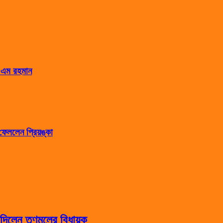
স এম রহমান
েললেন প্রিয়ঙ্কা
িলেন তৃণমূলের বিধায়ক