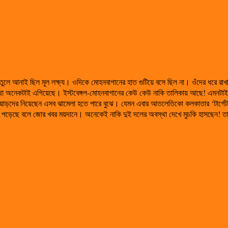
 তুলে আনাই ছিল মূল লক্ষ্য। ওদিকে মোহনবাগানের হাত গুটিয়ে বসে ছিল না। ওঁদের ধরে রাখা
ি কথা অনেকটাই এগিয়েছে। ইস্টবেঙ্গল-মোহনবাগানের কেউ কেউ নাকি তালিকায় আছে! এমনটা
োয়াড়দের নিয়েছেন এসব ঝামেলা হতে পারে বুঝে। যেমন এবার আতলেতিকো কলকাতার ‘টার্গেট লি
ডায় পড়েছে বলে জোর খবর ময়দানে। অনেকেই নাকি দুই দলের অবস্থা দেখে মুচকি হাসছেন! তার