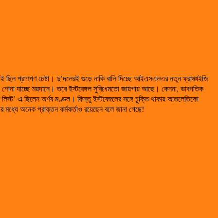
ই ছিল প্রাণপণ চেষ্টা। দু’দলেরই গুড়ে নাকি বালি দিচ্ছে আইএসএলএর নতুন ফ্রাঞ্চাইজি
ই শোনা যাচ্ছে ময়দানে। তবে ইস্টবেঙ্গল সুবিধেমতো জায়গায় আছে। কেননা, ভাবগতিক
স্ট’-এ ছিলেন অর্ণব মণ্ডল। কিন্তু ইস্টবেঙ্গলের সঙ্গে চুক্তি থাকায় আতলেতিকো
 মধ্যে অনেক প্রাক্তন কর্মকর্তাও রয়েছেন বলে জানা গেছে!