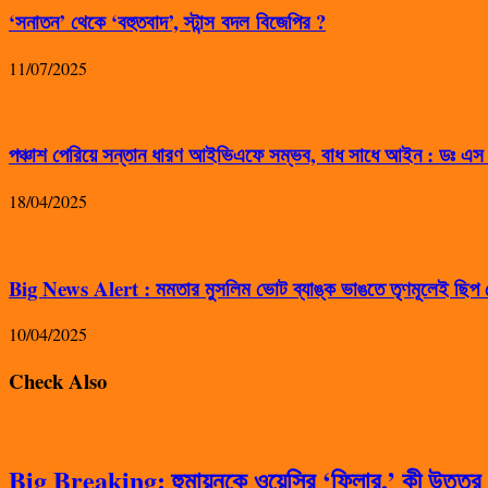
‘সনাতন’ থেকে ‘বহুতবাদ’, স্টান্স বদল বিজেপির ?
11/07/2025
পঞ্চাশ পেরিয়ে সন্তান ধারণ আইভিএফে সম্ভব, বাধ সাধে আইন : ডঃ এ
18/04/2025
Big News Alert : মমতার মুসলিম ভোট ব্যাঙ্ক ভাঙতে তৃণমূলেই ছিপ ফ
10/04/2025
Check Also
Big Breaking: হুমায়ুনকে ওয়েসির ‘ফিলার,’ কী উত্তর দ