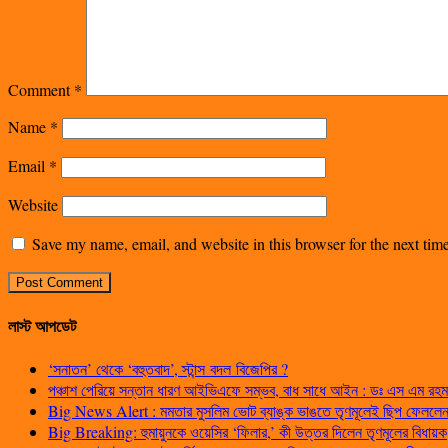
Comment
*
Name
*
Email
*
Website
Save my name, email, and website in this browser for the next ti
লাস্ট আপডেট
‘সনাতন’ থেকে ‘বহুতবাদ’, স্টান্স বদল বিজেপির ?
পঞ্চাশ পেরিয়ে সন্তান ধারণ আইভিএফে সম্ভব, বাধ সাধে আইন : ডঃ এস এম রহম
Big News Alert : মমতার মুসলিম ভোট ব্যাঙ্ক ভাঙতে তৃণমূলেই ছিপ ফেললেন প
Big Breaking: হুমায়ুনকে ওয়েসির ‘ফিলার,’ কী উত্তর দিলেন তৃণমূলের বিধায়ক