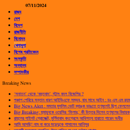
07/11/2024
রাজ্য
দেশ
বিদেশ
রাজনীতি
বিনোদন
খেলাধুলা
বিশেষ প্রতিবেদন
সংস্কৃতি
অন্যান্য
সম্পাদকীয়
Breaking News
‘সনাতন’ থেকে ‘বহুতবাদ’, স্টান্স বদল বিজেপির ?
পঞ্চাশ পেরিয়ে সন্তান ধারণ আইভিএফে সম্ভব, বাধ সাধে আইন : ডঃ এস এম রহম
Big News Alert : মমতার মুসলিম ভোট ব্যাঙ্ক ভাঙতে তৃণমূলেই ছিপ ফেললেন প
Big Breaking: হুমায়ুনকে ওয়েসির ‘ফিলার,’ কী উত্তর দিলেন তৃণমূলের বিধায়ক
রাহুলের পাইলট প্রোজেক্ট, মুর্শিদাবাদ কংগ্রেসে আধিপত্য হারাতে পারেন অধীর
আমি আসছি! নাম না করে শুভেন্দুকে শাসালেন আনিসুর