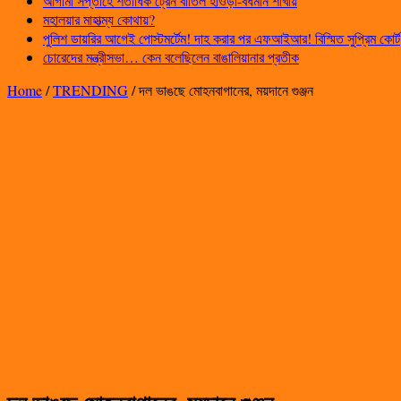
আগামী সপ্তাহে শতাধিক ট্রেন বাতিল হাওড়া-বর্ধমান শাখায়
মহালয়ার মাহাত্ম্য কোথায়?
পুলিশ ডায়রির আগেই পোস্টমর্টেম! দাহ করার পর এফআইআর! বিস্মিত সুপ্রিম কোর্ট
চোরেদের মন্ত্রীসভা… কেন বলেছিলেন বাঙালিয়ানার প্রতীক
Home
/
TRENDING
/
দল ভাঙছে মোহনবাগানের, ময়দানে গুঞ্জন