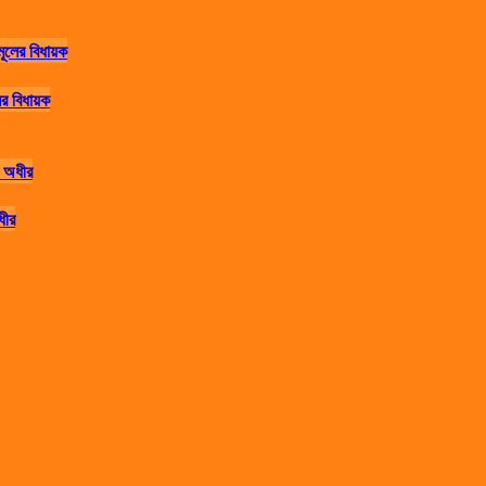
র বিধায়ক
ধীর