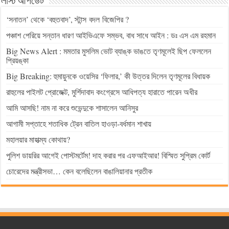
লাস্ট আপডেট
‘সনাতন’ থেকে ‘বহুতবাদ’, স্টান্স বদল বিজেপির ?
পঞ্চাশ পেরিয়ে সন্তান ধারণ আইভিএফে সম্ভব, বাধ সাধে আইন : ডঃ এস এম রহমান
Big News Alert : মমতার মুসলিম ভোট ব্যাঙ্ক ভাঙতে তৃণমূলেই ছিপ ফেললেন
প্রিয়ঙ্কা
Big Breaking: হুমায়ুনকে ওয়েসির ‘ফিলার,’ কী উত্তর দিলেন তৃণমূলের বিধায়ক
রাহুলের পাইলট প্রোজেক্ট, মুর্শিদাবাদ কংগ্রেসে আধিপত্য হারাতে পারেন অধীর
আমি আসছি! নাম না করে শুভেন্দুকে শাসালেন আনিসুর
আগামী সপ্তাহে শতাধিক ট্রেন বাতিল হাওড়া-বর্ধমান শাখায়
মহালয়ার মাহাত্ম্য কোথায়?
পুলিশ ডায়রির আগেই পোস্টমর্টেম! দাহ করার পর এফআইআর! বিস্মিত সুপ্রিম কোর্ট
চোরেদের মন্ত্রীসভা… কেন বলেছিলেন বাঙালিয়ানার প্রতীক