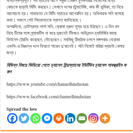
মস্তিস্কপ্রসূত। সব ম্যাচের আগে সবুজ–মেরুন ফুটবলাররা নিজেদের মধ্যে
কোচকে ছাড়াই মিটিং করছেন। সেখানে দলের স্ট্র্যাটেজি, কার কী ভূমিকা, তা নিয়ে
আলোচনা হয়। সাধারণত যে মিটিং ম্যাচের আগেরদিন হয়। অধিনায়ক সনি বলেছে
কথা। সকলে সেই সিদ্ধান্তকে স্বাগত জানিয়েছে।
অপরদিকে, চোটগ্রস্থ লাগা সনি, ক্রোমা দ্রুত সুস্থ হয়ে উঠছেন। এ দিন বল
নিয়ে টিমের সঙ্গে প্র্যাকটিস না করে দুজনেই ফিিজও অভিনন্দন চ্যাটার্জির কাছে
ফিটনেস ট্রেনিং করেছেন, দৌড়েছেন। সবকিছু ঠিকঠাক চললে মঙ্গলবার নেরোকা
এফসি–র বিরুদ্ধে দলে ফিরতে পারেন দু’জনেই। সনি নিজেই মরিয়া ম্যাচটা খেলার
জন্য।‌
বিভিন্ন
বিষয়ে
ভিডিয়ো
পেতে
চ্যানেল
হিন্দুস্তানের
ইউটিউব
চ্যানেল
সাবস্ক্রাইব
ক
রুন
https://www.youtube.com/channelhindustan
https://www.facebook.com/channelhindustan
Spread the love