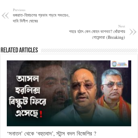
Previous
গুজরাত-হিমাচলের প্রভাব পড়বে সবংয়েও,
দাবি দিলীপ ঘোষের
Next
শহরে হঠাৎ কেন মোহন ভাগবত? ধোঁয়াশায়
গোয়েন্দারা (Breaking)
Related Articles
‘সনাতন’ থেকে ‘বহুতবাদ’, স্টান্স বদল বিজেপির ?