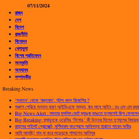
07/11/2024
রাজ্য
দেশ
বিদেশ
রাজনীতি
বিনোদন
খেলাধুলা
বিশেষ প্রতিবেদন
সংস্কৃতি
অন্যান্য
সম্পাদকীয়
Breaking News
‘সনাতন’ থেকে ‘বহুতবাদ’, স্টান্স বদল বিজেপির ?
পঞ্চাশ পেরিয়ে সন্তান ধারণ আইভিএফে সম্ভব, বাধ সাধে আইন : ডঃ এস এম রহম
Big News Alert : মমতার মুসলিম ভোট ব্যাঙ্ক ভাঙতে তৃণমূলেই ছিপ ফেললেন প
Big Breaking: হুমায়ুনকে ওয়েসির ‘ফিলার,’ কী উত্তর দিলেন তৃণমূলের বিধায়ক
রাহুলের পাইলট প্রোজেক্ট, মুর্শিদাবাদ কংগ্রেসে আধিপত্য হারাতে পারেন অধীর
আমি আসছি! নাম না করে শুভেন্দুকে শাসালেন আনিসুর