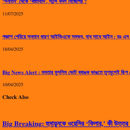
‘সনাতন’ থেকে ‘বহুতবাদ’, স্টান্স বদল বিজেপির ?
11/07/2025
পঞ্চাশ পেরিয়ে সন্তান ধারণ আইভিএফে সম্ভব, বাধ সাধে আইন : ডঃ এ
18/04/2025
Big News Alert : মমতার মুসলিম ভোট ব্যাঙ্ক ভাঙতে তৃণমূলেই ছিপ ফ
10/04/2025
Check Also
Big Breaking: হুমায়ুনকে ওয়েসির ‘ফিলার,’ কী উত্তর দ