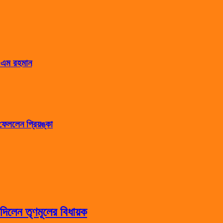
স এম রহমান
েললেন প্রিয়ঙ্কা
িলেন তৃণমূলের বিধায়ক