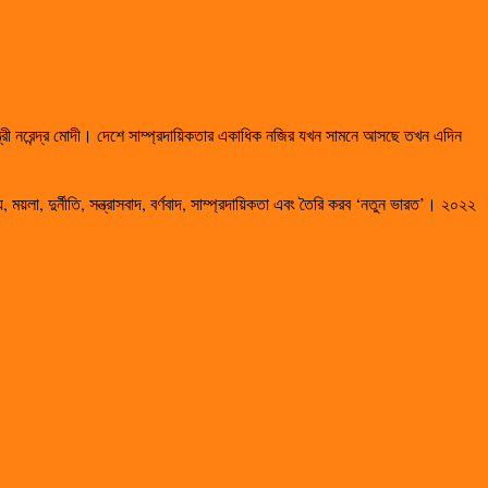
ত্রী নরেন্দ্র মোদী। দেশে সাম্প্রদায়িকতার একাধিক নজির যখন সামনে আসছে তখন এদিন
়লা, দুর্নীতি, সন্ত্রাসবাদ, বর্ণবাদ, সাম্প্রদায়িকতা এবং তৈরি করব ‘নতুন ভারত’। ২০২২