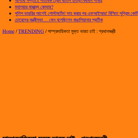
আগামী সপ্তাহে শতাধিক ট্রেন বাতিল হাওড়া-বর্ধমান শাখায়
মহালয়ার মাহাত্ম্য কোথায়?
পুলিশ ডায়রির আগেই পোস্টমর্টেম! দাহ করার পর এফআইআর! বিস্মিত সুপ্রিম কোর্ট
চোরেদের মন্ত্রীসভা… কেন বলেছিলেন বাঙালিয়ানার প্রতীক
Home
/
TRENDING
/
সাম্প্রদায়িকতা মুক্ত ভারত চাই : প্রধানমন্ত্রী