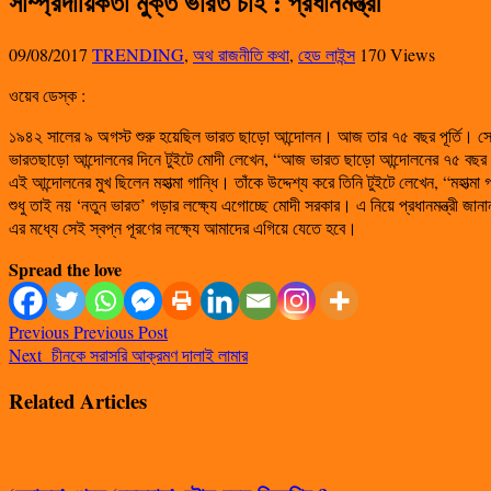
সাম্প্রদায়িকতা মুক্ত ভারত চাই : প্রধানমন্ত্রী
09/08/2017
TRENDING
,
অথ রাজনীতি কথা
,
হেড লাইন্স
170 Views
ওয়েব ডেস্ক :
১৯৪২ সালের ৯ অগস্ট শুরু হয়েছিল ভারত ছাড়ো আন্দোলন। আজ তার ৭৫ বছর পূর্তি। সেই সক
ভারতছাড়ো আন্দোলনের দিনে টুইটে মোদী লেখেন, “আজ ভারত ছাড়ো আন্দোলনের ৭৫ বছর।
এই আন্দোলনের মুখ ছিলেন মহাত্মা গান্ধি। তাঁকে উদ্দেশ্য করে তিনি টুইটে লেখেন, “মহাত্ম
শুধু তাই নয় ‘নতুন ভারত’ গড়ার লক্ষ্যে এগোচ্ছে মোদী সরকার। এ নিয়ে প্রধানমন্ত্রী জানান
এর মধ্যে সেই স্বপ্ন পূরণের লক্ষ্যে আমাদের এগিয়ে যেতে হবে।
Spread the love
Previous
Previous Post
Next
চীনকে সরাসরি আক্রমণ দালাই লামার⁠⁠⁠⁠
Related Articles