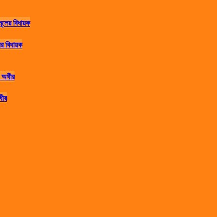
র বিধায়ক
ধীর