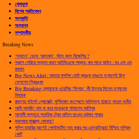
খেলাধুলা
বিশেষ প্রতিবেদন
সংস্কৃতি
অন্যান্য
সম্পাদকীয়
Breaking News
‘সনাতন’ থেকে ‘বহুতবাদ’, স্টান্স বদল বিজেপির ?
পঞ্চাশ পেরিয়ে সন্তান ধারণ আইভিএফে সম্ভব, বাধ সাধে আইন : ডঃ এস এম
রহমান
Big News Alert : মমতার মুসলিম ভোট ব্যাঙ্ক ভাঙতে তৃণমূলেই ছিপ
ফেললেন প্রিয়ঙ্কা
Big Breaking: হুমায়ুনকে ওয়েসির ‘ফিলার,’ কী উত্তর দিলেন তৃণমূলের
বিধায়ক
রাহুলের পাইলট প্রোজেক্ট, মুর্শিদাবাদ কংগ্রেসে আধিপত্য হারাতে পারেন অধীর
আমি আসছি! নাম না করে শুভেন্দুকে শাসালেন আনিসুর
আগামী সপ্তাহে শতাধিক ট্রেন বাতিল হাওড়া-বর্ধমান শাখায়
মহালয়ার মাহাত্ম্য কোথায়?
পুলিশ ডায়রির আগেই পোস্টমর্টেম! দাহ করার পর এফআইআর! বিস্মিত সুপ্রিম
কোর্ট