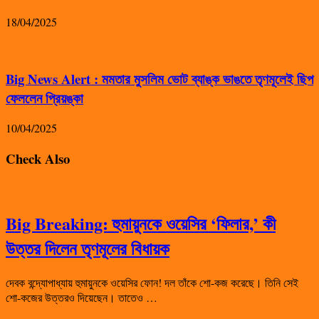
18/04/2025
Big News Alert : মমতার মুসলিম ভোট ব্যাঙ্ক ভাঙতে তৃণমূলেই ছিপ
ফেললেন প্রিয়ঙ্কা
10/04/2025
Check Also
Big Breaking: হুমায়ুনকে ওয়েসির ‘ফিলার,’ কী
উত্তর দিলেন তৃণমূলের বিধায়ক
দেবক বন্দ্যোপাধ্যায় হুমায়ুনকে ওয়েসির ফোন! দল তাঁকে শো-কজ করেছে। তিনি সেই
শো-কজের উত্তরও দিয়েছেন। তাতেও …