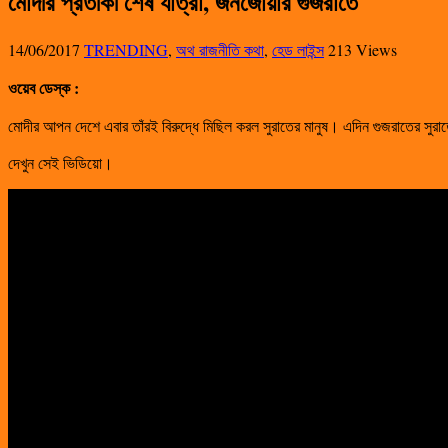
মোদীর প্রতীকী শেষ যাত্রা, জনজোয়ার গুজরাতে
14/06/2017
TRENDING
,
অথ রাজনীতি কথা
,
হেড লাইন্স
213 Views
ওয়েব ডেস্ক :
মোদীর আপন দেশে এবার তাঁরই বিরুদ্ধে মিছিল করল সুরাতের মানুষ। এদিন গুজরাতের সুরা
দেখুন সেই ভিডিয়ো।