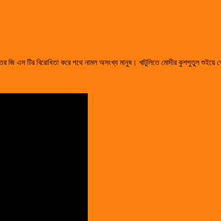
তের জি এস টির বিরোধিতা করে পথে নামল অসংখ্য মানুষ। খাটুলিতে মোদীর কুশপুতুল শুইয়ে শ