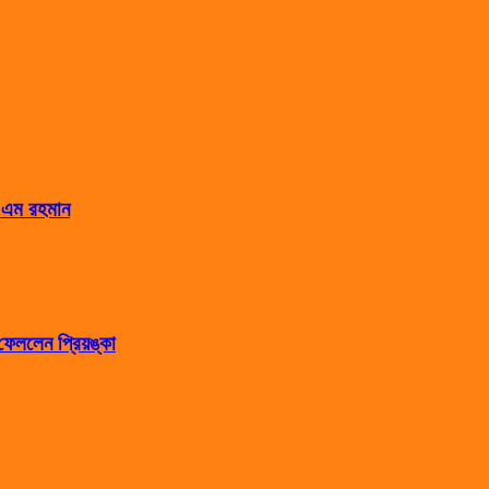
স এম রহমান
েললেন প্রিয়ঙ্কা