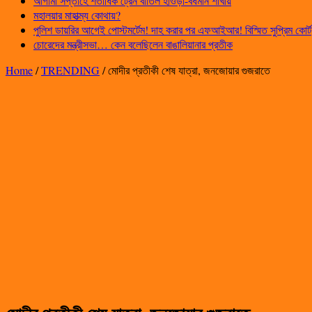
আগামী সপ্তাহে শতাধিক ট্রেন বাতিল হাওড়া-বর্ধমান শাখায়
মহালয়ার মাহাত্ম্য কোথায়?
পুলিশ ডায়রির আগেই পোস্টমর্টেম! দাহ করার পর এফআইআর! বিস্মিত সুপ্রিম কোর্ট
চোরেদের মন্ত্রীসভা… কেন বলেছিলেন বাঙালিয়ানার প্রতীক
Home
/
TRENDING
/
মোদীর প্রতীকী শেষ যাত্রা, জনজোয়ার গুজরাতে