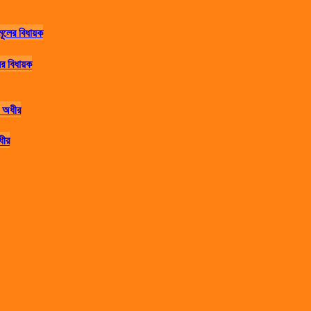
র বিধায়ক
ধীর