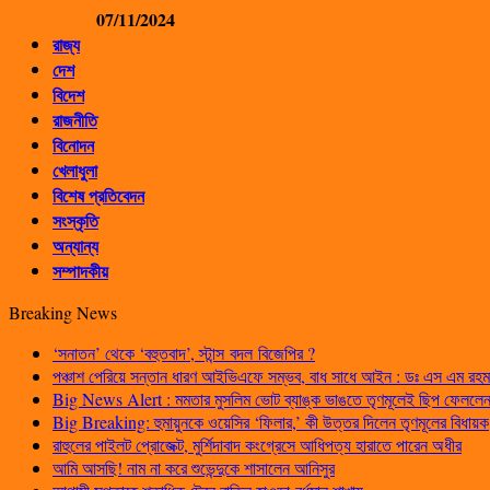
07/11/2024
রাজ্য
দেশ
বিদেশ
রাজনীতি
বিনোদন
খেলাধুলা
বিশেষ প্রতিবেদন
সংস্কৃতি
অন্যান্য
সম্পাদকীয়
Breaking News
‘সনাতন’ থেকে ‘বহুতবাদ’, স্টান্স বদল বিজেপির ?
পঞ্চাশ পেরিয়ে সন্তান ধারণ আইভিএফে সম্ভব, বাধ সাধে আইন : ডঃ এস এম রহম
Big News Alert : মমতার মুসলিম ভোট ব্যাঙ্ক ভাঙতে তৃণমূলেই ছিপ ফেললেন প
Big Breaking: হুমায়ুনকে ওয়েসির ‘ফিলার,’ কী উত্তর দিলেন তৃণমূলের বিধায়ক
রাহুলের পাইলট প্রোজেক্ট, মুর্শিদাবাদ কংগ্রেসে আধিপত্য হারাতে পারেন অধীর
আমি আসছি! নাম না করে শুভেন্দুকে শাসালেন আনিসুর