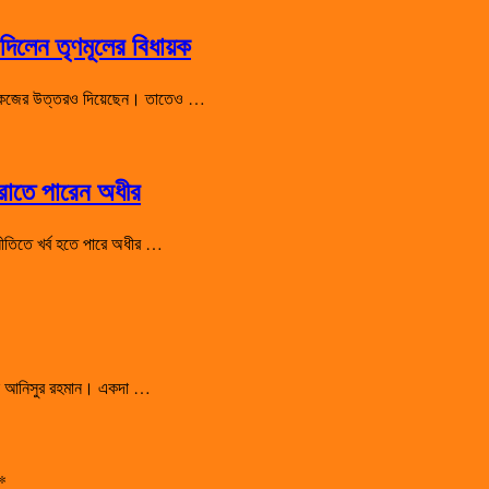
িলেন তৃণমূলের বিধায়ক
 শো-কজের উত্তরও দিয়েছেন। তাতেও …
হারাতে পারেন অধীর
রাজনীতিতে খর্ব হতে পারে অধীর …
সালেন আনিসুর রহমান। একদা …
*