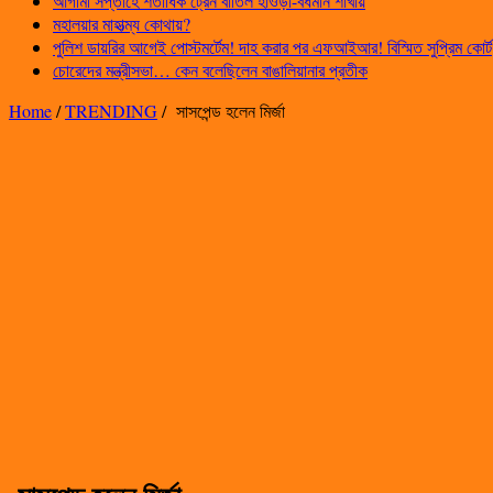
আগামী সপ্তাহে শতাধিক ট্রেন বাতিল হাওড়া-বর্ধমান শাখায়
মহালয়ার মাহাত্ম্য কোথায়?
পুলিশ ডায়রির আগেই পোস্টমর্টেম! দাহ করার পর এফআইআর! বিস্মিত সুপ্রিম কোর্ট
চোরেদের মন্ত্রীসভা… কেন বলেছিলেন বাঙালিয়ানার প্রতীক
Home
/
TRENDING
/
সাসপেন্ড হলেন মির্জা