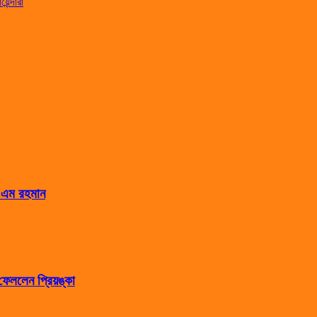
েন্দারা
স এম রহমান
েললেন প্রিয়ঙ্কা