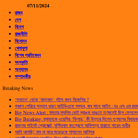
07/11/2024
রাজ্য
দেশ
বিদেশ
রাজনীতি
বিনোদন
খেলাধুলা
বিশেষ প্রতিবেদন
সংস্কৃতি
অন্যান্য
সম্পাদকীয়
Breaking News
‘সনাতন’ থেকে ‘বহুতবাদ’, স্টান্স বদল বিজেপির ?
পঞ্চাশ পেরিয়ে সন্তান ধারণ আইভিএফে সম্ভব, বাধ সাধে আইন : ডঃ এস এম রহম
Big News Alert : মমতার মুসলিম ভোট ব্যাঙ্ক ভাঙতে তৃণমূলেই ছিপ ফেললেন প
Big Breaking: হুমায়ুনকে ওয়েসির ‘ফিলার,’ কী উত্তর দিলেন তৃণমূলের বিধায়ক
রাহুলের পাইলট প্রোজেক্ট, মুর্শিদাবাদ কংগ্রেসে আধিপত্য হারাতে পারেন অধীর
আমি আসছি! নাম না করে শুভেন্দুকে শাসালেন আনিসুর