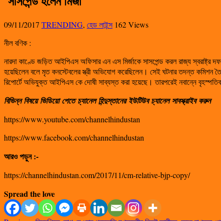
সাসপেন্ড হলেন মির্জা
09/11/2017
TRENDING
,
হেড লাইন্স
162 Views
নীল বণিক :
নারদা কাণ্ডে জড়িত আইপিএস অফিসার এন এস মির্জাকে সাসপেন্ড করল রাজ্য স্বরাষ্ট্র দ
হয়েছিলেন বলে মৃত কনস্টেবলের স্ত্রী অভিযোগ করেছিলেন। সেই ঘটনার তদন্ত কমিশন তৈ
রিপোর্টে অভিযুক্ত আইপিএস কে দোষী সাব্যস্ত করা হয়েছে। তারপরেই নবান্নে বৃহস্পত
বিভিন্ন
বিষয়ে
ভিডিয়ো
পেতে
চ্যানেল
হিন্দুস্তানের
ইউটিউব
চ্যানেল
সাবস্ক্রাইব
করুন
https://www.youtube.com/channelhindustan
https://www.facebook.com/channelhindustan
আরও পড়ুন :-
https://channelhindustan.com/2017/11/cm-relative-bjp-copy/
Spread the love