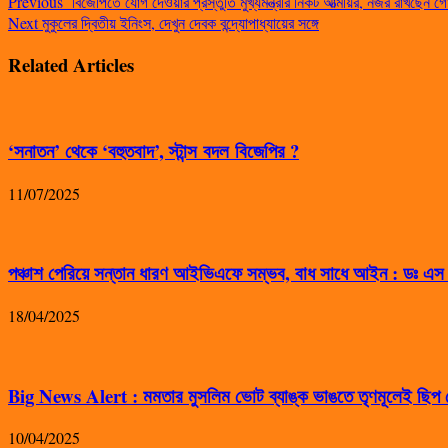
Previous
বিজেপিতে যোগ দেওয়ার প্রস্তুতি মুখ্যমন্ত্রীর নিকট আত্মীয়র, নজর রাখছেন গোয়
Next
মুকুলের দ্বিতীয় ইনিংস, দেখুন দেবক বন্দ্যোপাধ্যায়ের সঙ্গে
Related Articles
‘সনাতন’ থেকে ‘বহুতবাদ’, স্টান্স বদল বিজেপির ?
11/07/2025
পঞ্চাশ পেরিয়ে সন্তান ধারণ আইভিএফে সম্ভব, বাধ সাধে আইন : ডঃ এ
18/04/2025
Big News Alert : মমতার মুসলিম ভোট ব্যাঙ্ক ভাঙতে তৃণমূলেই ছিপ ফ
10/04/2025