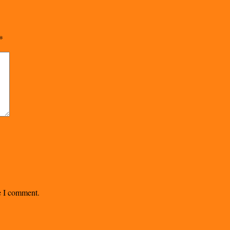
*
me I comment.