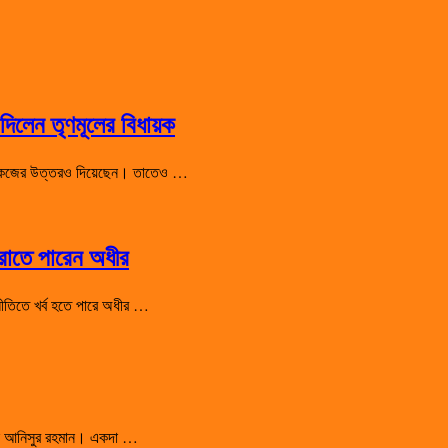
িলেন তৃণমূলের বিধায়ক
 শো-কজের উত্তরও দিয়েছেন। তাতেও …
হারাতে পারেন অধীর
রাজনীতিতে খর্ব হতে পারে অধীর …
সালেন আনিসুর রহমান। একদা …