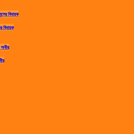
র বিধায়ক
ধীর