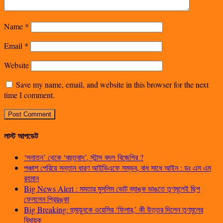
Name
*
Email
*
Website
Save my name, email, and website in this browser for the next
time I comment.
লাস্ট আপডেট
‘সনাতন’ থেকে ‘বহুতবাদ’, স্টান্স বদল বিজেপির ?
পঞ্চাশ পেরিয়ে সন্তান ধারণ আইভিএফে সম্ভব, বাধ সাধে আইন : ডঃ এস এম
রহমান
Big News Alert : মমতার মুসলিম ভোট ব্যাঙ্ক ভাঙতে তৃণমূলেই ছিপ
ফেললেন প্রিয়ঙ্কা
Big Breaking: হুমায়ুনকে ওয়েসির ‘ফিলার,’ কী উত্তর দিলেন তৃণমূলের
বিধায়ক