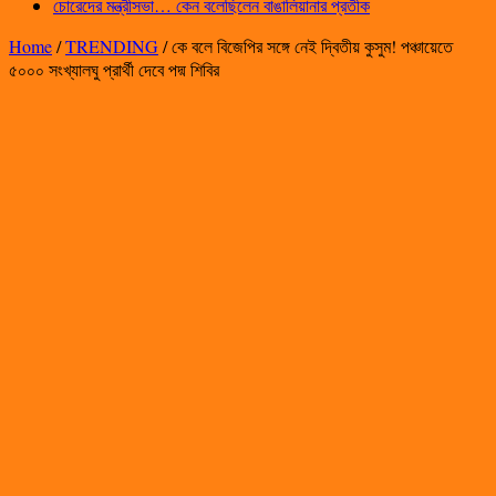
চোরেদের মন্ত্রীসভা… কেন বলেছিলেন বাঙালিয়ানার প্রতীক
Home
/
TRENDING
/
কে বলে বিজেপির সঙ্গে নেই দ্বিতীয় কুসুম! পঞ্চায়েতে
৫০০০ সংখ্যালঘু প্রার্থী দেবে পদ্ম শিবির