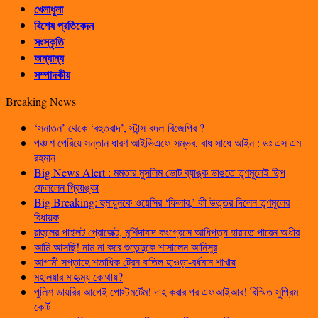
খেলাধুলা
বিশেষ প্রতিবেদন
সংস্কৃতি
অন্যান্য
সম্পাদকীয়
Breaking News
‘সনাতন’ থেকে ‘বহুতবাদ’, স্টান্স বদল বিজেপির ?
পঞ্চাশ পেরিয়ে সন্তান ধারণ আইভিএফে সম্ভব, বাধ সাধে আইন : ডঃ এস এম
রহমান
Big News Alert : মমতার মুসলিম ভোট ব্যাঙ্ক ভাঙতে তৃণমূলেই ছিপ
ফেললেন প্রিয়ঙ্কা
Big Breaking: হুমায়ুনকে ওয়েসির ‘ফিলার,’ কী উত্তর দিলেন তৃণমূলের
বিধায়ক
রাহুলের পাইলট প্রোজেক্ট, মুর্শিদাবাদ কংগ্রেসে আধিপত্য হারাতে পারেন অধীর
আমি আসছি! নাম না করে শুভেন্দুকে শাসালেন আনিসুর
আগামী সপ্তাহে শতাধিক ট্রেন বাতিল হাওড়া-বর্ধমান শাখায়
মহালয়ার মাহাত্ম্য কোথায়?
পুলিশ ডায়রির আগেই পোস্টমর্টেম! দাহ করার পর এফআইআর! বিস্মিত সুপ্রিম
কোর্ট