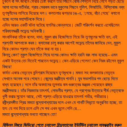
ঢুকলে বা সৎ জীবনে ফেরার চেষ্টা করলে তার পিছনে বোমা-পিস্তল নিয়ে লেগে পড়ত ছেড়ে
আসা দলের সতীর্থরা, প্রায় সেরকম ভাবে মুকুলের পিছনে পুলিশ, সিআইডি, খিস্তিবাজ নব্য
তৃণমূলীদের লাগিয়ে দিয়েছে দল। কলতলার ঝগড়ার ঢঙ-এ, ‘গেছে, বাঁচা গেছে’ বলানো
হচ্ছে দলের মহাসচিবকে দিয়ে।
এদিন আরও একটি ঘটনা ঘটেছে হুগলির কোন্নগরে। জেটি পরিদর্শন করতে এসেছিলেন
পরিবহনমন্ত্রী শুভেন্দু অধিকারী।
সাংবাদিকরা তাঁকে বলেন, দাদা, মুকুল রায় বিজেপিতে গিয়ে কি তৃণমূলের ক্ষতি হল, এই
প্রশ্নটা আপনাকে করব। ক্যামেরা চালু করার আগেই শুভেন্দু তাঁদের জানিয়ে দেন, মুকুল
নিয়ে কোনও প্রশ্ন যেন তাঁকে করা না হয়।
কিন্তু কেন? মুকুল বিজেপিতে গিয়ে দলের কোনও ক্ষতি হয়নি বরং লাভ হয়েছে– এমন
একটা উত্তর তো দিতেই পারতেন শুভেন্দু। কেন এড়িয়ে গেলেন! কেন নিরব রইলেন মুকুল
বিষয়ে!
কার্যত একার নেতৃত্বে নন্দিগ্রাম দিয়েছেন তৃণমূলকে। মমতা সহ কলকাতার নেতৃত্ব
সেখানে অনেক পরে গেছেন। কেন্দ্রে মন্ত্রীত্ব পাননি। যুব সভাপতির পদ ছেড়ে দিতে
বাধ্য হয়েছেন। দলে তাঁর অবদানের তুলনায় কম গুরুত্বের মন্ত্রক পেয়েছেন রাজ্য
মন্ত্রীসভায়। তাঁর নিরবতার তাৎপর্য, লোভনীয় প্রশ্ন, যে প্রশ্নের উত্তরে শীর্ষ নেতৃত্বকে
খুশী করার সুযোগ আছে, সেই প্রশ্ন এড়িয়ে যাওয়ার তাৎপর্য গভীর, গভীরতর।
রবীন্দ্রসঙ্গীত প্রিয় মমতা বন্দ্যোপাধ্যায়ের দলে এখন যে গানটি নিভৃতে অনুরণিত হচ্ছে, তা
হল: যে পথ দিয়ে চলে এলি সে পথ এখন ভুলে গেলি রে…
মমতা বন্দ্যোপাধ্যায় শুনতে পাচ্ছেন তো!
বিভিন্ন
বিষয়ে
ভিডিয়ো
পেতে
চ্যানেল
হিন্দুস্তানের
ইউটিউব
চ্যানেল
সাবস্ক্রাইব
করুন