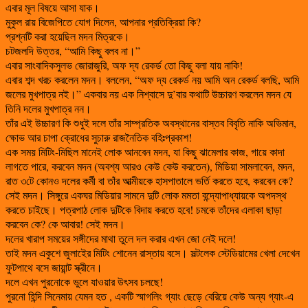
এবার মূল বিষয়ে আসা যাক।
মুকুল রায় বিজেপিতে যোগ দিলেন, আপনার প্রতিক্রিয়া কি?
প্রশ্নটি করা হয়েছিল মদন মিত্রকে।
চটজলদি উত্তর, “আমি কিছু বলব না।”
এবার সাংবাদিকসুলভ জোরাজুরি, অফ দ্য রেকর্ড তো কিছু বলা যায় নাকি!
এবার শব্দ খরচ করলেন মদন। বললেন, “অফ দ্য রেকর্ড নয় আমি অন রেকর্ড বলছি, আমি
জলের মুখপাত্র নই।” একবার নয় এক নিশ্বাসে দু’বার কথাটি উচ্চারণ করলেন মদন যে
তিনি দলের মুখপাত্র নন।
তাঁর এই উচ্চারণ কি শুধুই দলে তাঁর সাম্প্রতিক অবস্থানের বাস্তব বিবৃতি নাকি অভিমান,
ক্ষোভ আর চাপা ক্রোধের সুচারু রাজনৈতিক বহিঃপ্রকাশ!
এক সময় মিটিং-মিছিল মানেই লোক আনবেন মদন, যা কিছু ঝামেলার কাজ, গায়ে কাদা
লাগতে পারে, করবেন মদন (অবশ্য আরও কেউ কেউ করতেন), মিডিয়া সামলাবেন, মদন,
রাত ৩টে কোনও দলের কর্মী বা তাঁর আত্মীয়কে হাসপাতালে ভর্তি করতে হবে, করবেন কে?
সেই মদন। সিঙ্গুরে একঘর মিডিয়ার সামনে দুটি লোক মমতা বন্দ্যোপাধ্যায়কে অপদস্থ
করতে চাইছে। পত্রপাঠ লোক দুটিকে বিদায় করতে হবে! চমকে তাঁদের এলাকা ছাড়া
করবেন কে? কে আবার! সেই মদন।
দলের খারাপ সময়ের সঙ্গীদের মাথা তুলে দল করার এখন জো নেই দলে!
তাই মদন একুশে জুলাইের মিটিং শোনেন রাস্তায় বসে। সল্টলেক স্টেডিয়ামের খেলা দেখেন
ফুটপাথে বসে জায়ান্ট স্ক্রীনে।
দলে এখন পুরনোকে ভুলে যাওয়ার উৎসব চলছে!
পুরনো হিন্দি সিনেমায় যেমন হত , একটি স্মাগলিং গ্যাং ছেড়ে বেরিয়ে কেউ অন্য গ্যাং-এ