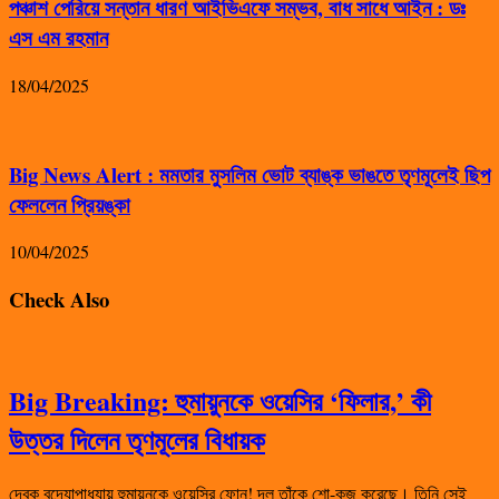
পঞ্চাশ পেরিয়ে সন্তান ধারণ আইভিএফে সম্ভব, বাধ সাধে আইন : ডঃ
এস এম রহমান
18/04/2025
Big News Alert : মমতার মুসলিম ভোট ব্যাঙ্ক ভাঙতে তৃণমূলেই ছিপ
ফেললেন প্রিয়ঙ্কা
10/04/2025
Check Also
Big Breaking: হুমায়ুনকে ওয়েসির ‘ফিলার,’ কী
উত্তর দিলেন তৃণমূলের বিধায়ক
দেবক বন্দ্যোপাধ্যায় হুমায়ুনকে ওয়েসির ফোন! দল তাঁকে শো-কজ করেছে। তিনি সেই