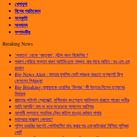
খেলাধুলা
বিশেষ প্রতিবেদন
সংস্কৃতি
অন্যান্য
সম্পাদকীয়
Breaking News
‘সনাতন’ থেকে ‘বহুতবাদ’, স্টান্স বদল বিজেপির ?
পঞ্চাশ পেরিয়ে সন্তান ধারণ আইভিএফে সম্ভব, বাধ সাধে আইন : ডঃ এস এম
রহমান
Big News Alert : মমতার মুসলিম ভোট ব্যাঙ্ক ভাঙতে তৃণমূলেই ছিপ
ফেললেন প্রিয়ঙ্কা
Big Breaking: হুমায়ুনকে ওয়েসির ‘ফিলার,’ কী উত্তর দিলেন তৃণমূলের
বিধায়ক
রাহুলের পাইলট প্রোজেক্ট, মুর্শিদাবাদ কংগ্রেসে আধিপত্য হারাতে পারেন অধীর
আমি আসছি! নাম না করে শুভেন্দুকে শাসালেন আনিসুর
আগামী সপ্তাহে শতাধিক ট্রেন বাতিল হাওড়া-বর্ধমান শাখায়
মহালয়ার মাহাত্ম্য কোথায়?
পুলিশ ডায়রির আগেই পোস্টমর্টেম! দাহ করার পর এফআইআর! বিস্মিত সুপ্রিম
কোর্ট