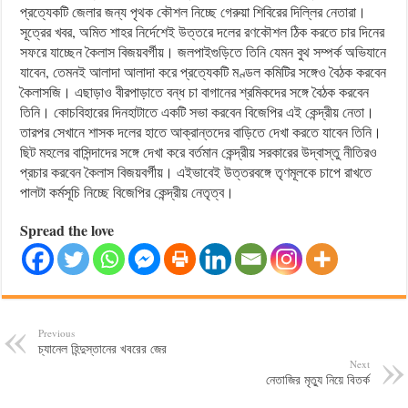
প্রত্যেকটি জেলার জন্য পৃথক কৌশল নিচ্ছে গেরুয়া শিবিরের দিল্লির নেতারা।
সূত্রের খবর, অমিত শাহর নির্দেশেই উত্তরে দলের রণকৌশল ঠিক করতে চার দিনের
সফরে যাচ্ছেন কৈলাস বিজয়বর্গীয়। জলপাইগুড়িতে তিনি যেমন বুথ সম্পর্ক অভিযানে
যাবেন, তেমনই আলাদা আলাদা করে প্রত্যেকটি মণ্ডল কমিটির সঙ্গেও বৈঠক করবেন
কৈলাসজি। এছাড়াও বীরপাড়াতে বন্ধ চা বাগানের শ্রমিকদের সঙ্গে বৈঠক করবেন
তিনি। কোচবিহারের দিনহাটাতে একটি সভা করবেন বিজেপির এই কেন্দ্রীয় নেতা।
তারপর সেখানে শাসক দলের হাতে আক্রান্তদের বাড়িতে দেখা করতে যাবেন তিনি।
ছিট মহলের বাসিন্দাদের সঙ্গে দেখা করে বর্তমান কেন্দ্রীয় সরকারের উদ্বাস্তু নীতিরও
প্রচার করবেন কৈলাস বিজয়বর্গীয়। এইভাবেই উত্তরবঙ্গে তৃণমূলকে চাপে রাখতে
পালটা কর্মসূচি নিচ্ছে বিজেপির কেন্দ্রীয় নেতৃত্ব।
Spread the love
Previous
চ্যানেল হিন্দুস্তানের খবরের জের
Next
নেতাজির মৃত্যু নিয়ে বিতর্ক