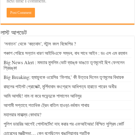
next time I comment.
লাস্ট আপডেট
‘সনাতন’ থেকে ‘বহুতবাদ’, স্টান্স বদল বিজেপির ?
পঞ্চাশ পেরিয়ে সন্তান ধারণ আইভিএফে সম্ভব, বাধ সাধে আইন : ডঃ এস এম রহমান
Big News Alert : মমতার মুসলিম ভোট ব্যাঙ্ক ভাঙতে তৃণমূলেই ছিপ ফেললেন
প্রিয়ঙ্কা
Big Breaking: হুমায়ুনকে ওয়েসির ‘ফিলার,’ কী উত্তর দিলেন তৃণমূলের বিধায়ক
রাহুলের পাইলট প্রোজেক্ট, মুর্শিদাবাদ কংগ্রেসে আধিপত্য হারাতে পারেন অধীর
আমি আসছি! নাম না করে শুভেন্দুকে শাসালেন আনিসুর
আগামী সপ্তাহে শতাধিক ট্রেন বাতিল হাওড়া-বর্ধমান শাখায়
মহালয়ার মাহাত্ম্য কোথায়?
পুলিশ ডায়রির আগেই পোস্টমর্টেম! দাহ করার পর এফআইআর! বিস্মিত সুপ্রিম কোর্ট
চোরেদের মন্ত্রীসভা… কেন বলেছিলেন বাঙালিয়ানার প্রতীক