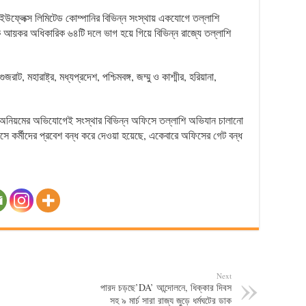
উফ্লেক্স লিমিটেড কোম্পানির বিভিন্ন সংস্থায় একযোগে তল্লাশি
য়কর অধিকারিক ৬৪টি দলে ভাগ হয়ে গিয়ে বিভিন্ন রাজ্যে তল্লাশি
াট, মহারাষ্ট্র, মধ্যপ্রদেশ, পশ্চিমবঙ্গ, জম্মু ও কাশ্মীর, হরিয়ানা,
ক অনিয়মের অভিযোগেই সংস্থার বিভিন্ন অফিসে তল্লাশি অভিযান চালানো
 কর্মীদের প্রবেশ বন্ধ করে দেওয়া হয়েছে, একেবারে অফিসের গেট বন্ধ
Next
পারদ চড়ছে’DA’ আন্দোলনে, ধিক্কার দিবস
সহ ৯ মার্চ সারা রাজ্য জুড়ে ধর্মঘটের ডাক