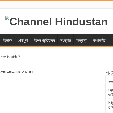
বিনোদন
খেলাধুলা
বিশেষ প্রতিবেদন
সংস্কৃতি
অন্যান্য
সম্পাদকীয়
্স বদল বিজেপির ?
য়গায় আয়কর দফতরের হানা
লাস
‘সন
পঞ্
আই
Big
তৃণ