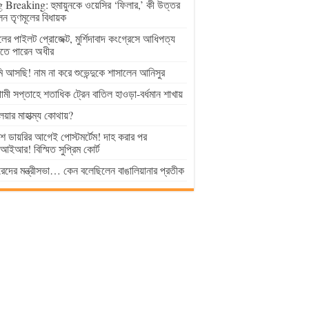
 Breaking: হুমায়ুনকে ওয়েসির ‘ফিলার,’ কী উত্তর
েন তৃণমূলের বিধায়ক
ুলের পাইলট প্রোজেক্ট, মুর্শিদাবাদ কংগ্রেসে আধিপত্য
াতে পারেন অধীর
 আসছি! নাম না করে শুভেন্দুকে শাসালেন আনিসুর
মী সপ্তাহে শতাধিক ট্রেন বাতিল হাওড়া-বর্ধমান শাখায়
লয়ার মাহাত্ম্য কোথায়?
িশ ডায়রির আগেই পোস্টমর্টেম! দাহ করার পর
ইআর! বিস্মিত সুপ্রিম কোর্ট
েদের মন্ত্রীসভা… কেন বলেছিলেন বাঙালিয়ানার প্রতীক