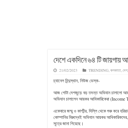
দেশে একদিনে ৬৪ টি জায়গায় আ
21/02/2023
TRENDING
,
কলকাতা
,
দেশ
চ্যানেল হিন্দুস্থান, নিউজ ডেস্ক-
আজ গোটা দেশজুড়ে বড় তদন্ত অভিযান চালালো আ
অভিযান চালালেন আয়কর আধিকারিকেরা (Income 
একেবারে জম্মু ও কাশ্মীর, দিল্লি থেকে শুরু করে হরিয়
কোম্পানির বিরুদ্ধেই অভিযান আয়কর আধিকারিকদে
সূত্রে জানা গিয়েছে।