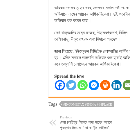
আয়কর দফতর সূত্রে খবর, মঙ্গলবার সকাল ৮টা থেকে ই
অভিযানে নামেন আয়কর আধিকারিকেরা। দুই শতাধিক আ
অভিযান শুরু করেন তারা।
সেই রাজ্যগুলির মধ্যে রয়েছে, উত্তরপ্রদেশ, দিল্লি, গুজর
তামিলনাড়ু, উত্তরাখণ্ড এবং হিমাচল প্রদেশ।
জানা গিয়েছে, ইউফ্লেক্স লিমিটেড কোম্পানির আর্থি
হয়। এদিন সকালে তল্লাশি অভিযান শুরু হতেই অফিসে
করে তল্লাশি চালাচ্ছেন আয়কর আধিকারিকেরা।
Spread the love
Tags
#INCOMETAX #INDIA #64PLACE
Previous
সেরা চলচিত্র হিসেবে দাদা সাহেব ফালকে
পুরস্কার জিতলো ‘ দা কাশ্মীর ফাইলস’