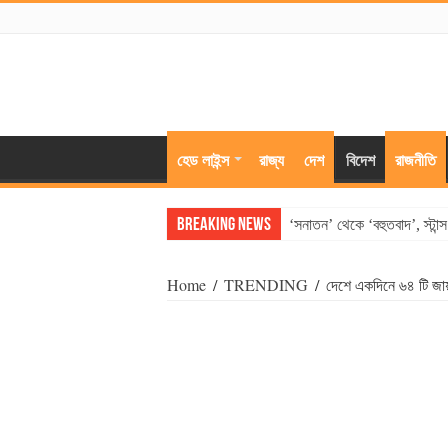
হেড লাইন্স
রাজ্য
দেশ
বিদেশ
রাজনীতি
Breaking News
‘সনাতন’ থেকে ‘বহুতবাদ’, স্টান
Home
/
TRENDING
/
দেশে একদিনে ৬৪ টি জা