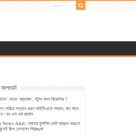
্ট আপডেট
াতন’ থেকে ‘বহুতবাদ’, স্টান্স বদল বিজেপির ?
চাশ পেরিয়ে সন্তান ধারণ আইভিএফে সম্ভব, বাধ সাধে
ন : ডঃ এস এম রহমান
 News Alert : মমতার মুসলিম ভোট ব্যাঙ্ক ভাঙতে
মূলেই ছিপ ফেললেন প্রিয়ঙ্কা