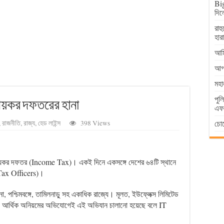
Big
দিল
রাহ
হার
আমি
আগা
মহা
পুল
য়কর দফতরের হানা
এফআ
চোর
,
রাজনীতি
,
রাজ্য
,
হেড লাইন্স
398 Views
য়কর দফতর (Income Tax)। একই দিনে একসঙ্গে দেশের ৬৪টি স্থানে
Tax Officers)।
ানা, পশ্চিমবঙ্গে, তামিলনাড়ু সহ একাধিক রাজ্যে। মূলত, ইউফ্লেক্স লিমিটেড
র, আর্থিক অনিয়মের অভিযোগেই এই অভিযান চালানো হয়েছে বলে IT