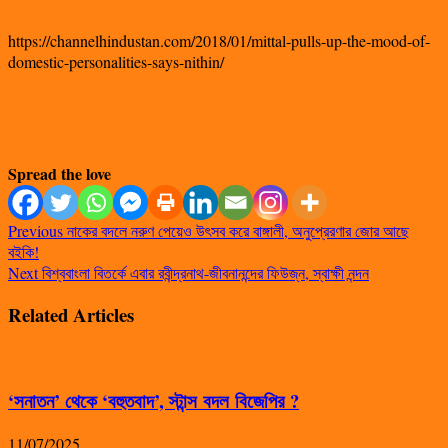
https://channelhindustan.com/2018/01/mittal-pulls-up-the-mood-of-
domestic-personalities-says-nithin/
Spread the love
Previous
নাকের বদলে নরুণ পেয়েও উৎসব করে বাঙ্গালী, অনুপ্রেরণার জোর আছে
বইকি!
Next
বিশ্ববাংলা বিতর্কে এবার রবীন্দ্রনাথ-জীবনানন্দের ফিউজ্ন, স্বাক্ষী নন্দন
Related Articles
‘সনাতন’ থেকে ‘বহুতবাদ’, স্টান্স বদল বিজেপির ?
11/07/2025