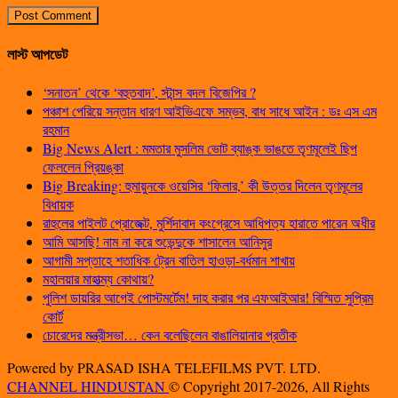
লাস্ট আপডেট
‘সনাতন’ থেকে ‘বহুতবাদ’, স্টান্স বদল বিজেপির ?
পঞ্চাশ পেরিয়ে সন্তান ধারণ আইভিএফে সম্ভব, বাধ সাধে আইন : ডঃ এস এম
রহমান
Big News Alert : মমতার মুসলিম ভোট ব্যাঙ্ক ভাঙতে তৃণমূলেই ছিপ
ফেললেন প্রিয়ঙ্কা
Big Breaking: হুমায়ুনকে ওয়েসির ‘ফিলার,’ কী উত্তর দিলেন তৃণমূলের
বিধায়ক
রাহুলের পাইলট প্রোজেক্ট, মুর্শিদাবাদ কংগ্রেসে আধিপত্য হারাতে পারেন অধীর
আমি আসছি! নাম না করে শুভেন্দুকে শাসালেন আনিসুর
আগামী সপ্তাহে শতাধিক ট্রেন বাতিল হাওড়া-বর্ধমান শাখায়
মহালয়ার মাহাত্ম্য কোথায়?
পুলিশ ডায়রির আগেই পোস্টমর্টেম! দাহ করার পর এফআইআর! বিস্মিত সুপ্রিম
কোর্ট
চোরেদের মন্ত্রীসভা… কেন বলেছিলেন বাঙালিয়ানার প্রতীক
Powered by PRASAD ISHA TELEFILMS PVT. LTD.
CHANNEL HINDUSTAN
© Copyright 2017-2026, All Rights