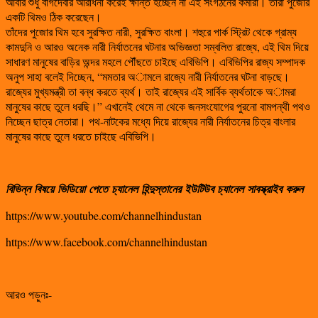
আবার শুধু বাগদেবীর আরাধনা করেই ক্ষান্ত হচ্ছেন না এই সংগঠনের কর্মীরা। তাঁরা পুজোর
একটি থিমও ঠিক করেছেন।
তাঁদের পুজোর থিম হবে সুরক্ষিত নারী, সুরক্ষিত বাংলা। শহুরে পার্ক স্ট্রিট থেকে গ্রাম্য
কামদুনি ও আরও অনেক নারী নির্যাতনের ঘটনার অভিজ্ঞতা সম্বলিত রাজ্যে, এই থিম দিয়ে
সাধারণ মানুষের বাড়ির অন্দর মহলে পৌঁছতে চাইছে এবিভিপি। এবিভিপির রাজ্য সম্পাদক
অনুপ সাহা বলেই দিচ্ছেন, “মমতার অামলে রাজ্যে নারী নির্যাতনের ঘটনা বাড়ছে।
রাজ্যের মুখ্যমন্ত্রী তা বন্ধ করতে ব্যর্থ। তাই রাজ্যের এই সার্বিক ব্যর্থতাকে অামরা
মানুষের কাছে তুলে ধরছি।” এখানেই থেমে না থেকে জনসংযোগের পুরনো বামপন্থী পথও
নিচ্ছেন ছাত্র নেতারা। পথ-নাটকের মধ্যে দিয়ে রাজ্যের নারী নির্যাতনের চিত্র বাংলার
মানুষের কাছে তুলে ধরতে চাইছে এবিভিপি।
বিভিন্ন
বিষয়ে
ভিডিয়ো
পেতে
চ্যানেল
হিন্দুস্তানের
ইউটিউব
চ্যানেল
সাবস্ক্রাইব
করুন
https://www.youtube.com/channelhindustan
https://www.facebook.com/channelhindustan
আরও পড়ুনঃ-