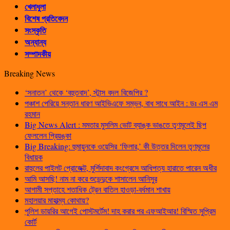
খেলাধুলা
বিশেষ প্রতিবেদন
সংস্কৃতি
অন্যান্য
সম্পাদকীয়
Breaking News
‘সনাতন’ থেকে ‘বহুতবাদ’, স্টান্স বদল বিজেপির ?
পঞ্চাশ পেরিয়ে সন্তান ধারণ আইভিএফে সম্ভব, বাধ সাধে আইন : ডঃ এস এম
রহমান
Big News Alert : মমতার মুসলিম ভোট ব্যাঙ্ক ভাঙতে তৃণমূলেই ছিপ
ফেললেন প্রিয়ঙ্কা
Big Breaking: হুমায়ুনকে ওয়েসির ‘ফিলার,’ কী উত্তর দিলেন তৃণমূলের
বিধায়ক
রাহুলের পাইলট প্রোজেক্ট, মুর্শিদাবাদ কংগ্রেসে আধিপত্য হারাতে পারেন অধীর
আমি আসছি! নাম না করে শুভেন্দুকে শাসালেন আনিসুর
আগামী সপ্তাহে শতাধিক ট্রেন বাতিল হাওড়া-বর্ধমান শাখায়
মহালয়ার মাহাত্ম্য কোথায়?
পুলিশ ডায়রির আগেই পোস্টমর্টেম! দাহ করার পর এফআইআর! বিস্মিত সুপ্রিম
কোর্ট