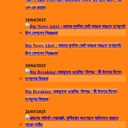
এস এম রহমান
18/04/2025
Big News Alert : মমতার মুসলিম ভোট ব্যাঙ্ক ভাঙতে তৃণমূলেই
ছিপ ফেললেন প্রিয়ঙ্কা
10/04/2025
Big Breaking: হুমায়ুনকে ওয়েসির ‘ফিলার,’ কী উত্তর দিলেন
তৃণমূলের বিধায়ক
26/03/2025