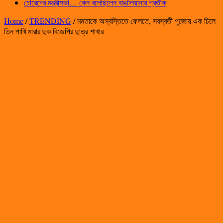
চোরেদের মন্ত্রীসভা… কেন বলেছিলেন বাঙালিয়ানার প্রতীক
Home
/
TRENDING
/
মমতাকে অস্বস্তিতে ফেলতে, সরস্বতী পুজোয় এক ঢিলে
তিন পাখি মারার ছক বিজেপির ছাত্র শাখার