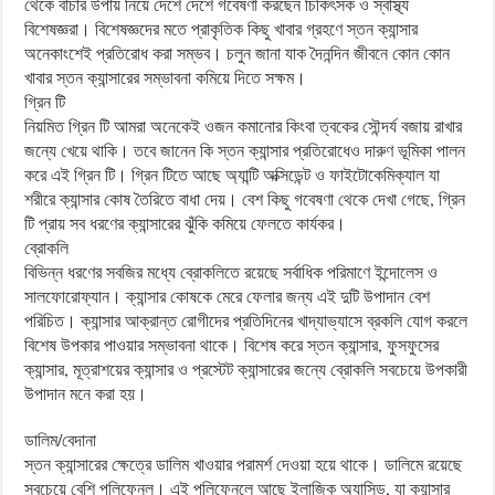
থেকে বাঁচার উপায় নিয়ে দেশে দেশে গবেষণা করছেন চিকিৎসক ও স্বাস্থ্য
বিশেষজ্ঞরা। বিশেষজ্ঞদের মতে প্রাকৃতিক কিছু খাবার গ্রহণে স্তন ক্যান্সার
অনেকাংশেই প্রতিরোধ করা সম্ভব। চলুন জানা যাক দৈনন্দিন জীবনে কোন কোন
খাবার স্তন ক্যান্সারের সম্ভাবনা কমিয়ে দিতে সক্ষম।
গ্রিন টি
নিয়মিত গ্রিন টি আমরা অনেকেই ওজন কমানোর কিংবা ত্বকের সৌন্দর্য বজায় রাখার
জন্যে খেয়ে থাকি। তবে জানেন কি স্তন ক্যান্সার প্রতিরোধেও দারুণ ভূমিকা পালন
করে এই গ্রিন টি। গ্রিন টিতে আছে অ্যান্টি অক্সিডেন্ট ও ফাইটোকেমিক্যাল যা
শরীরে ক্যান্সার কোষ তৈরিতে বাধা দেয়। বেশ কিছু গবেষণা থেকে দেখা গেছে, গ্রিন
টি প্রায় সব ধরণের ক্যান্সারের ঝুঁকি কমিয়ে ফেলতে কার্যকর।
ব্রোকলি
বিভিন্ন ধরণের সবজির মধ্যে ব্রোকলিতে রয়েছে সর্বাধিক পরিমাণে ইন্দোলেস ও
সালফোরোফ্যান। ক্যান্সার কোষকে মেরে ফেলার জন্য এই দুটি উপাদান বেশ
পরিচিত। ক্যান্সার আক্রান্ত রোগীদের প্রতিদিনের খাদ্যাভ্যাসে ব্রকলি যোগ করলে
বিশেষ উপকার পাওয়ার সম্ভাবনা থাকে। বিশেষ করে স্তন ক্যান্সার, ফুসফুসের
ক্যান্সার, মূত্রাশয়ের ক্যান্সার ও প্রস্টেট ক্যান্সারের জন্যে ব্রোকলি সবচেয়ে উপকারী
উপাদান মনে করা হয়।
ডালিম/বেদানা
স্তন ক্যান্সারের ক্ষেত্রে ডালিম খাওয়ার পরামর্শ দেওয়া হয়ে থাকে। ডালিমে রয়েছে
সবচেয়ে বেশি পলিফেনল। এই পলিফেনলে আছে ইলাজিক অ্যাসিড, যা ক্যান্সার