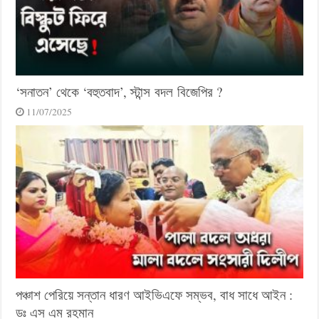
‘সনাতন’ থেকে ‘বহুতবাদ’, স্টান্স বদল বিজেপির ?
11/07/2025
পঞ্চাশ পেরিয়ে সন্তান ধারণ আইভিএফে সম্ভব, বাধ সাধে আইন :
ডঃ এস এম রহমান