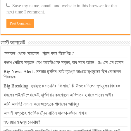
Save my name, email, and website in this browser for the
next time I comment.
লাস্ট আপডেট
‘সনাতন’ থেকে ‘বহুতবাদ’, স্টান্স বদল বিজেপির ?
পঞ্চাশ পেরিয়ে সন্তান ধারণ আইভিএফে সম্ভব, বাধ সাধে আইন : ডঃ এস এম রহমান
Big News Alert : মমতার মুসলিম ভোট ব্যাঙ্ক ভাঙতে তৃণমূলেই ছিপ ফেললেন
প্রিয়ঙ্কা
Big Breaking: হুমায়ুনকে ওয়েসির ‘ফিলার,’ কী উত্তর দিলেন তৃণমূলের বিধায়ক
রাহুলের পাইলট প্রোজেক্ট, মুর্শিদাবাদ কংগ্রেসে আধিপত্য হারাতে পারেন অধীর
আমি আসছি! নাম না করে শুভেন্দুকে শাসালেন আনিসুর
আগামী সপ্তাহে শতাধিক ট্রেন বাতিল হাওড়া-বর্ধমান শাখায়
মহালয়ার মাহাত্ম্য কোথায়?
পুলিশ ডায়রির আগেই পোস্টমর্টেম! দাহ করার পর এফআইআর! বিস্মিত সুপ্রিম কোর্ট