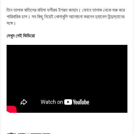
তিন তালাক বাতিলের মহিলা ভগীরথ ইশরত জাহান। ফোনে তালাক থেকে শুরু করে
পারিবারিক চাপ। সব কিছু নিয়েই খোলাখুলি আলোচনা করলেন চ্যানেল হিন্দুস্তানের
সঙ্গে।
দেখুন সেই ভিডিয়ো