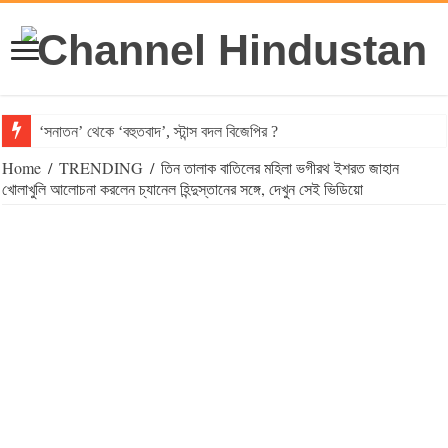
‘সনাতন’ থেকে ‘বহুতবাদ’, স্টান্স বদল বিজেপির ?
Home
/
TRENDING
/
তিন তালাক বাতিলের মহিলা ভগীরথ ইশরত জাহান
খোলাখুলি আলোচনা করলেন চ্যানেল হিন্দুস্তানের সঙ্গে, দেখুন সেই ভিডিয়ো