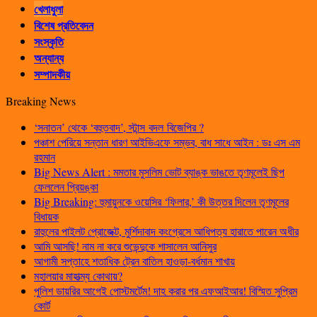
খেলাধুলা
বিশেষ প্রতিবেদন
সংস্কৃতি
অন্যান্য
সম্পাদকীয়
Breaking News
‘সনাতন’ থেকে ‘বহুতবাদ’, স্টান্স বদল বিজেপির ?
পঞ্চাশ পেরিয়ে সন্তান ধারণ আইভিএফে সম্ভব, বাধ সাধে আইন : ডঃ এস এম
রহমান
Big News Alert : মমতার মুসলিম ভোট ব্যাঙ্ক ভাঙতে তৃণমূলেই ছিপ
ফেললেন প্রিয়ঙ্কা
Big Breaking: হুমায়ুনকে ওয়েসির ‘ফিলার,’ কী উত্তর দিলেন তৃণমূলের
বিধায়ক
রাহুলের পাইলট প্রোজেক্ট, মুর্শিদাবাদ কংগ্রেসে আধিপত্য হারাতে পারেন অধীর
আমি আসছি! নাম না করে শুভেন্দুকে শাসালেন আনিসুর
আগামী সপ্তাহে শতাধিক ট্রেন বাতিল হাওড়া-বর্ধমান শাখায়
মহালয়ার মাহাত্ম্য কোথায়?
পুলিশ ডায়রির আগেই পোস্টমর্টেম! দাহ করার পর এফআইআর! বিস্মিত সুপ্রিম
কোর্ট