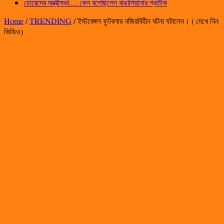
চোরেদের মন্ত্রীসভা… কেন বলেছিলেন বাঙালিয়ানার প্রতীক
Home
/
TRENDING
/
ইস্টবেঙ্গল ফুটবলার নজিরবিহীন ঘটনা ঘটালেন। ( দেখে নিন
ভিডিও)