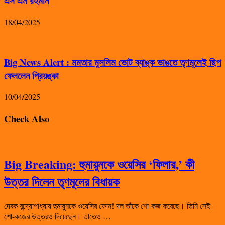
এস এম রহমান
18/04/2025
Big News Alert : মমতার মুসলিম ভোট ব্যাঙ্ক ভাঙতে তৃণমূলেই ছিপ
ফেললেন প্রিয়ঙ্কা
10/04/2025
Check Also
Big Breaking: হুমায়ুনকে ওয়েসির ‘ফিলার,’ কী
উত্তর দিলেন তৃণমূলের বিধায়ক
দেবক বন্দ্যোপাধ্যায় হুমায়ুনকে ওয়েসির ফোন! দল তাঁকে শো-কজ করেছে। তিনি সেই
শো-কজের উত্তরও দিয়েছেন। তাতেও …