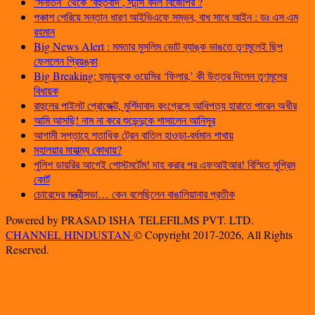
‘সনাতন’ থেকে ‘বহুতবাদ’, স্টান্স বদল বিজেপির ?
পঞ্চাশ পেরিয়ে সন্তান ধারণ আইভিএফে সম্ভব, বাধ সাধে আইন : ডঃ এস এম
রহমান
Big News Alert : মমতার মুসলিম ভোট ব্যাঙ্ক ভাঙতে তৃণমূলেই ছিপ
ফেললেন প্রিয়ঙ্কা
Big Breaking: হুমায়ুনকে ওয়েসির ‘ফিলার,’ কী উত্তর দিলেন তৃণমূলের
বিধায়ক
রাহুলের পাইলট প্রোজেক্ট, মুর্শিদাবাদ কংগ্রেসে আধিপত্য হারাতে পারেন অধীর
আমি আসছি! নাম না করে শুভেন্দুকে শাসালেন আনিসুর
আগামী সপ্তাহে শতাধিক ট্রেন বাতিল হাওড়া-বর্ধমান শাখায়
মহালয়ার মাহাত্ম্য কোথায়?
পুলিশ ডায়রির আগেই পোস্টমর্টেম! দাহ করার পর এফআইআর! বিস্মিত সুপ্রিম
কোর্ট
চোরেদের মন্ত্রীসভা… কেন বলেছিলেন বাঙালিয়ানার প্রতীক
Powered by PRASAD ISHA TELEFILMS PVT. LTD.
CHANNEL HINDUSTAN
© Copyright 2017-2026, All Rights
Reserved.