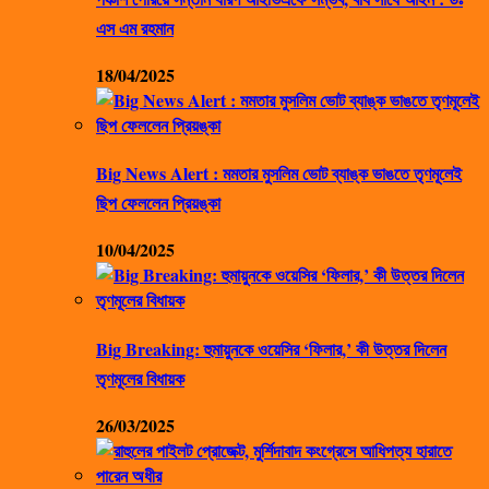
এস এম রহমান
18/04/2025
Big News Alert : মমতার মুসলিম ভোট ব্যাঙ্ক ভাঙতে তৃণমূলেই
ছিপ ফেললেন প্রিয়ঙ্কা
10/04/2025
Big Breaking: হুমায়ুনকে ওয়েসির ‘ফিলার,’ কী উত্তর দিলেন
তৃণমূলের বিধায়ক
26/03/2025