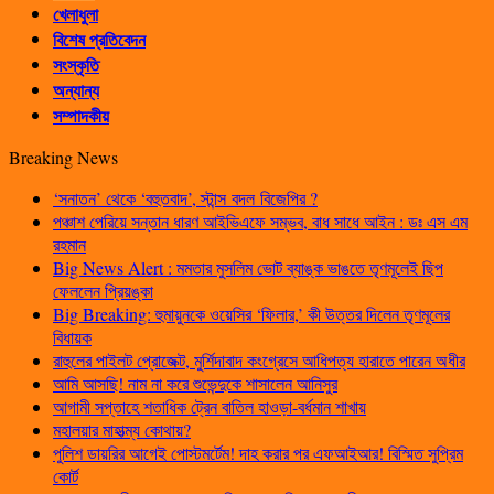
খেলাধুলা
বিশেষ প্রতিবেদন
সংস্কৃতি
অন্যান্য
সম্পাদকীয়
Breaking News
‘সনাতন’ থেকে ‘বহুতবাদ’, স্টান্স বদল বিজেপির ?
পঞ্চাশ পেরিয়ে সন্তান ধারণ আইভিএফে সম্ভব, বাধ সাধে আইন : ডঃ এস এম
রহমান
Big News Alert : মমতার মুসলিম ভোট ব্যাঙ্ক ভাঙতে তৃণমূলেই ছিপ
ফেললেন প্রিয়ঙ্কা
Big Breaking: হুমায়ুনকে ওয়েসির ‘ফিলার,’ কী উত্তর দিলেন তৃণমূলের
বিধায়ক
রাহুলের পাইলট প্রোজেক্ট, মুর্শিদাবাদ কংগ্রেসে আধিপত্য হারাতে পারেন অধীর
আমি আসছি! নাম না করে শুভেন্দুকে শাসালেন আনিসুর
আগামী সপ্তাহে শতাধিক ট্রেন বাতিল হাওড়া-বর্ধমান শাখায়
মহালয়ার মাহাত্ম্য কোথায়?
পুলিশ ডায়রির আগেই পোস্টমর্টেম! দাহ করার পর এফআইআর! বিস্মিত সুপ্রিম
কোর্ট