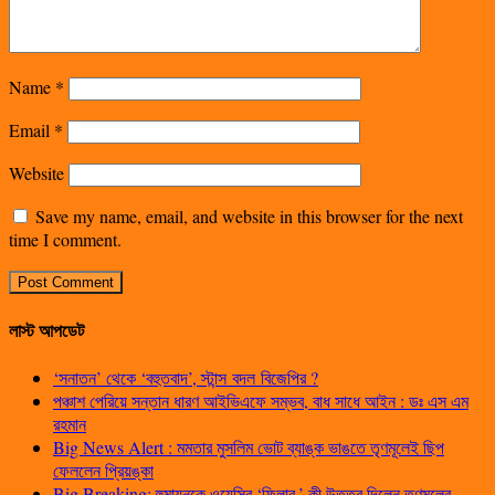
Name
*
Email
*
Website
Save my name, email, and website in this browser for the next
time I comment.
লাস্ট আপডেট
‘সনাতন’ থেকে ‘বহুতবাদ’, স্টান্স বদল বিজেপির ?
পঞ্চাশ পেরিয়ে সন্তান ধারণ আইভিএফে সম্ভব, বাধ সাধে আইন : ডঃ এস এম
রহমান
Big News Alert : মমতার মুসলিম ভোট ব্যাঙ্ক ভাঙতে তৃণমূলেই ছিপ
ফেললেন প্রিয়ঙ্কা
Big Breaking: হুমায়ুনকে ওয়েসির ‘ফিলার,’ কী উত্তর দিলেন তৃণমূলের