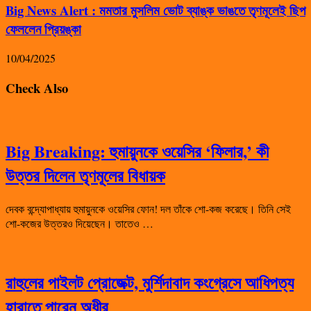
Big News Alert : মমতার মুসলিম ভোট ব্যাঙ্ক ভাঙতে তৃণমূলেই ছিপ
ফেললেন প্রিয়ঙ্কা
10/04/2025
Check Also
Big Breaking: হুমায়ুনকে ওয়েসির ‘ফিলার,’ কী
উত্তর দিলেন তৃণমূলের বিধায়ক
দেবক বন্দ্যোপাধ্যায় হুমায়ুনকে ওয়েসির ফোন! দল তাঁকে শো-কজ করেছে। তিনি সেই
শো-কজের উত্তরও দিয়েছেন। তাতেও …
রাহুলের পাইলট প্রোজেক্ট, মুর্শিদাবাদ কংগ্রেসে আধিপত্য
হারাতে পারেন অধীর