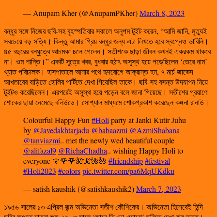
— Anupam Kher (@AnupamPKher)
March 8, 2023
বন্ধুর সঙ্গে নিজের ছবি-সহ বৃহস্পতিবার সকালে অনুপম টুইট করেন, “আমি জানি, মৃত্যুই
সবচেয়ে বড় সত্যি। কিন্তু আমার প্রিয় বন্ধুর জন্য এটা লিখতে হবে স্বপ্নেও ভাবিনি।
৪৫ বছরের বন্ধুত্বে আচমকা চলে গেলেন। সতীশকে ছাড়া জীবন কখনই একরকম থাকবে
না। ওম শান্তি।” একটি সূত্রে খবর, বুধবার হঠাৎ অসুস্থ হয়ে পড়েছিলেন ‘তেরে নাম’
খ্যাত পরিচালক। হাসপাতালে আনার পথে হৃদরোগে আক্রান্ত হন, ৭ মার্চ জাভেদ
আখতারের বাড়িতে হোলির পার্টিতে দেখা গিয়েছিল তাকে। ছবি-সহ বসন্ত উদযাপন নিয়ে
টুইটও করেছিলেন। এরপরেই অসুস্থ হয়ে পড়েন বলে জানা গিয়েছে। সতীশের প্রয়াণে
শোকের ছায়া নেমেছে বলিউডে। সোশ্যাল মাধ্যমে শোকপ্রকাশ করেছেন কঙ্গনা রানাউ।
Colourful Happy Fun
#Holi
party at Janki Kutir Juhu
by
@Javedakhtarjadu
@babaazmi
@AzmiShabana
@tanviazmi
.. met the newly wed beautiful couple
@alifazal9
@RichaChadha
.. wishing Happy Holi to
everyone 🌹🌹🌹🌺🌺🌺🌺
#friendship
#festival
#Holi2023
#colors
pic.twitter.com/pa6MqUKdku
— satish kaushik (@satishkaushik2)
March 7, 2023
১৯৫৬ সালের ১৩ এপ্রিল জন্ম অভিনেতা সতীশ কৌশিকের। অভিনেতা হিসেবেই হিন্দি
ছবির জগতে যাত্রা শুরু, ১৯৮৩ সালে ‘জানে ভি দো এয়ারো’ ছবিতে দেখা যায় তাকে।