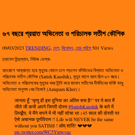
৬৭ বছরে প্রয়াত অভিনেতা ও পরিচালক সতীশ কৌশিক
09/03/2023
TRENDING
,
দেশ
,
বিনোদন
,
হেড লাইন্স
501 Views
চ্যানেল হিন্দুস্থান, নিউজ ডেস্ক-
হৃদরোগে আক্রান্ত হয়ে মৃত্যুর কোলে ঢলে পড়লেন বলিউডের বিখ্যাত অভিনেতা ও
পরিচালক সতীশ কৌশিক (Satish Kaushik), মৃত্যু কালে বয়স ছিল ৬৭ বছর।
অভিনেতা ও পরিচালকের মৃত্যুর খবর টুইট করে জানান সতীশের দীর্ঘদিনের ঘনিষ্ট বন্ধু
অভিনেতা অনুপম খের নিজেই (Anupam Kher)।
जानता हूँ “मृत्यु ही इस दुनिया का अंतिम सच है!” पर ये बात मैं
जीते जी कभी अपने जिगरी दोस्त
#SatishKaushik
के बारे में
लिखूँगा, ये मैंने सपने में भी नहीं सोचा था।45 साल की दोस्ती पर
ऐसे अचानक पूर्णविराम !! Life will NEVER be the same
without you SATISH ! ओम् शांति! 💔💔💔
pic.twitter.com/WC5Yutwvqc