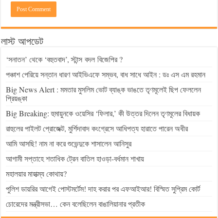
লাস্ট আপডেট
‘সনাতন’ থেকে ‘বহুতবাদ’, স্টান্স বদল বিজেপির ?
পঞ্চাশ পেরিয়ে সন্তান ধারণ আইভিএফে সম্ভব, বাধ সাধে আইন : ডঃ এস এম রহমান
Big News Alert : মমতার মুসলিম ভোট ব্যাঙ্ক ভাঙতে তৃণমূলেই ছিপ ফেললেন
প্রিয়ঙ্কা
Big Breaking: হুমায়ুনকে ওয়েসির ‘ফিলার,’ কী উত্তর দিলেন তৃণমূলের বিধায়ক
রাহুলের পাইলট প্রোজেক্ট, মুর্শিদাবাদ কংগ্রেসে আধিপত্য হারাতে পারেন অধীর
আমি আসছি! নাম না করে শুভেন্দুকে শাসালেন আনিসুর
আগামী সপ্তাহে শতাধিক ট্রেন বাতিল হাওড়া-বর্ধমান শাখায়
মহালয়ার মাহাত্ম্য কোথায়?
পুলিশ ডায়রির আগেই পোস্টমর্টেম! দাহ করার পর এফআইআর! বিস্মিত সুপ্রিম কোর্ট
চোরেদের মন্ত্রীসভা… কেন বলেছিলেন বাঙালিয়ানার প্রতীক