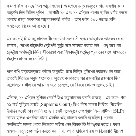
ক্রমশ ঝাঁজ বাড়ছে ডিএ আন্দোলনের। অবশেষে যন্তরমন্তরে তাদের ধর্ণায় বসার
অনুমতি দিল দিল্লি পুলিশ। আগামী ১০ এবং ১১ এপ্রিল পরপর দু’দিন ধর্ণায় বসতে
চলেছে রাজ্য সরকারের আন্দোলনকারী কর্মীরা। তবে ধর্ণায় ৫০০ জনের বেশি
জমায়েতে নিষেধাজ্ঞা রয়েছে।
এর আগেই ডিএ আন্দোলনকারীদের যৌথ সংগ্রামী মঞ্চের আহ্বায়ক ভাস্কর ঘোষ
জানান , দেশের রাষ্ট্রপতি দ্রৌপদী মুর্মুর সঙ্গে সাক্ষাত করতে চান। শুধু তাই নয়
কেন্দ্রীয় অর্থমন্ত্রী নির্মলা সীতারমণ এবং শিক্ষামন্ত্রী ধর্মেন্দ্র প্রধানের সঙ্গে সাক্ষাতের
ইচ্ছাপ্রকাশও করেন তিনি।
পাশাপাশি যন্তরমন্তরে ধর্নাতে অনুমতি চেয়ে দিল্লি পুলিশের দ্বারস্থ হন তারা,
তাতেই মিলেছে সবুজ সংকেত। সুতরাং কলকাতার পর রাজধানীর রাজপথে ডিএ
আন্দোলনের ঝাঁজ যে আরও বাড়তে চলেছে, সে বিষয়ে কোনও সন্দেহ নেই।
এদিকে, ১১ এপ্রিল সুপ্রিম কোর্টে ডিএ আন্দোলনের শুনানি রয়েছে। এর আগে গত
২১ মার্চ সুুপ্রিম কোর্টে (Supreme Court) ডিএ নিয়ে মামলা পিছিয়ে গিয়েছিল,
দীর্ঘদিন ধরেই তার শুনানি হচ্ছে। সেই নভেম্বরে স্পেশ্যাল লিভ পিটিশন (SLP)
দায়ের হলেও এপর্যন্ত মাত্র একদিন এই মামলার শুনানি হয়েছিল। প্রথম
শুনানিতেই মামলা থেকে নিজেকে সরিয়ে নেন বিচারপতি দীপঙ্কর দত্ত। ফলে
মামলায় নতুন বেঞ্চ গঠন করতে হয়। বিচারপতি হৃষিকেশ রায় ও বিচারপতি দীনেশ