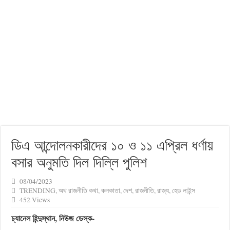
ডিএ আন্দোলনকারীদের ১০ ও ১১ এপ্রিল ধর্ণায়
বসার অনুমতি দিল দিল্লি পুলিশ
08/04/2023
TRENDING
,
অথ রাজনীতি কথা
,
কলকাতা
,
দেশ
,
রাজনীতি
,
রাজ্য
,
হেড লাইন্স
452 Views
চ্যানেল হিন্দুস্থান, নিউজ ডেস্ক-