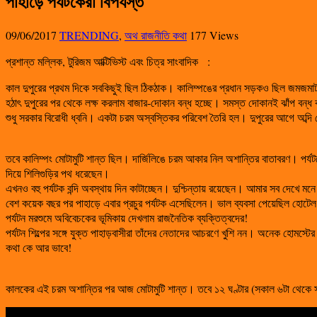
পাহাড়ে পর্যটকেরা বিপর্যস্ত
09/06/2017
TRENDING
,
অথ রাজনীতি কথা
177 Views
প্রশান্ত মল্লিক, টুরিজম আক্টিভিস্ট এবং চিত্র সাংবাদিক
:
কাল দুপুরের প্রথম দিকে সবকিছুই ছিল ঠিকঠাক। কালিম্পঙের প্রধান সড়কও ছিল জমজমা
হঠাৎ দুপুরের পর থেকে লক্ষ করলাম বাজার-দোকান বন্ধ হচ্ছে। সমস্ত দোকানই ঝাঁপ বন্ধ 
শুধু সরকার বিরোধী ধ্বনি। একটা চরম অস্বস্তিকর পরিবেশ তৈরি হল। দুপুরের আগে অব্দ
তবে কালিম্পং মোটামুটি শান্ত ছিল। দার্জিলিঙে চরম আকার নিল অশান্তির বাতাবরণ। পর
দিয়ে শিলিগুড়ির পথ ধরেছেন।
এখনও বহু পর্যটক বন্দি অবস্থায় দিন কাটাচ্ছেন। দুশ্চিন্তায় রয়েছেন। আমার সব দেখ
বেশ কয়েক বছর পর পাহাড়ে এবার প্রচুর পর্যটক এসেছিলেন। ভাল ব্যবসা পেয়েছিল হোট
পর্যটন মরশুমে অবিবেচকের ভূমিকায় দেখলাম রাজনৈতিক ব্যক্তিত্বদের!
পর্যটন শিল্পের সঙ্গে যুক্ত পাহাড়বাসীরা তাঁদের নেতাদের আচরণে খুশি নন। অনেক হোমস্ট
কথা কে আর ভাবে!
কালকের এই চরম অশান্তির পর আজ মোটামুটি শান্ত। তবে ১২ ঘণ্টার (সকাল ৬টা থেকে সন