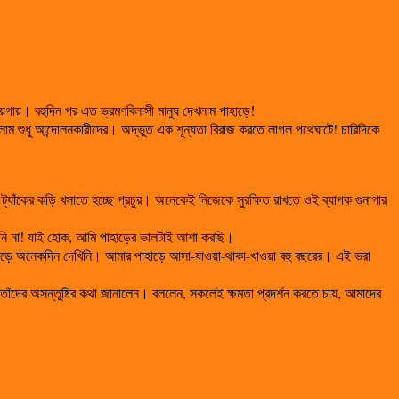
গায়। বহুদিন পর এত ভ্রমণবিলাসী মানুষ দেখলাম পাহাড়ে!
েখলাম শুধু আন্দোলনকারীদের। অদ্ভুত এক শূন্যতা বিরাজ করতে লাগল পথেঘাটে! চারিদিকে
যাঁকের কড়ি খসাতে হচ্ছে প্রচুর। অনেকেই নিজেকে সুরক্ষিত রাখতে ওই ব্যাপক গুনাগার
জানি না! যাই হোক, আমি পাহাড়ের ভালটাই আশা করছি।
হাড়ে অনেকদিন দেখিনি। আমার পাহাড়ে আসা-যাওয়া-থাকা-খাওয়া বহু বছরের। এই ভরা
ক তাঁদের অসন্তুষ্টির কথা জানালেন। বললেন, সকলেই ক্ষমতা প্রদর্শন করতে চায়, আমাদের