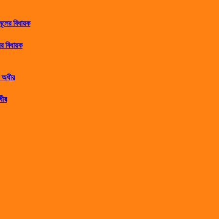
র বিধায়ক
ধীর