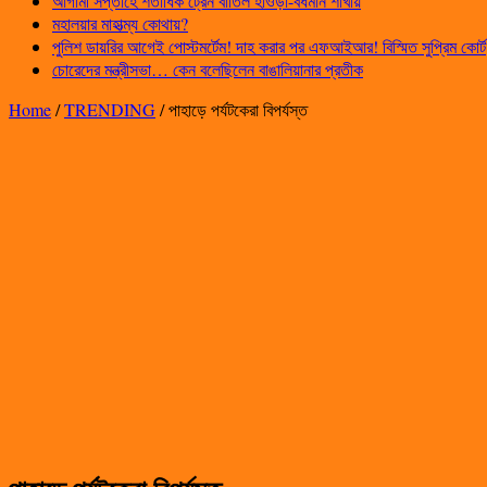
আগামী সপ্তাহে শতাধিক ট্রেন বাতিল হাওড়া-বর্ধমান শাখায়
মহালয়ার মাহাত্ম্য কোথায়?
পুলিশ ডায়রির আগেই পোস্টমর্টেম! দাহ করার পর এফআইআর! বিস্মিত সুপ্রিম কোর্ট
চোরেদের মন্ত্রীসভা… কেন বলেছিলেন বাঙালিয়ানার প্রতীক
Home
/
TRENDING
/
পাহাড়ে পর্যটকেরা বিপর্যস্ত