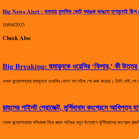
Big News Alert : মমতার মুসলিম ভোট ব্যাঙ্ক ভাঙতে তৃণমূলেই ছিপ ফ
10/04/2025
Check Also
Big Breaking: হুমায়ুনকে ওয়েসির ‘ফিলার,’ কী উত্তর দ
দেবক বন্দ্যোপাধ্যায় হুমায়ুনকে ওয়েসির ফোন! দল তাঁকে শো-কজ করেছে। তিনি সেই
রাহুলের পাইলট প্রোজেক্ট, মুর্শিদাবাদ কংগ্রেসে আধিপত্য 
দেবক বন্দ্যোপাধ্যায় পশ্চিমবঙ্গ নিয়ে রাহুল গান্ধির নতুন উদ্যোগে মুর্শিদাবাদের কংগ্রেস 