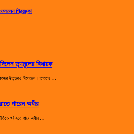
েললেন প্রিয়ঙ্কা
িলেন তৃণমূলের বিধায়ক
 শো-কজের উত্তরও দিয়েছেন। তাতেও …
হারাতে পারেন অধীর
রাজনীতিতে খর্ব হতে পারে অধীর …