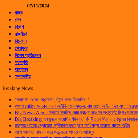
07/11/2024
রাজ্য
দেশ
বিদেশ
রাজনীতি
বিনোদন
খেলাধুলা
বিশেষ প্রতিবেদন
সংস্কৃতি
অন্যান্য
সম্পাদকীয়
Breaking News
‘সনাতন’ থেকে ‘বহুতবাদ’, স্টান্স বদল বিজেপির ?
পঞ্চাশ পেরিয়ে সন্তান ধারণ আইভিএফে সম্ভব, বাধ সাধে আইন : ডঃ এস এম রহম
Big News Alert : মমতার মুসলিম ভোট ব্যাঙ্ক ভাঙতে তৃণমূলেই ছিপ ফেললেন প
Big Breaking: হুমায়ুনকে ওয়েসির ‘ফিলার,’ কী উত্তর দিলেন তৃণমূলের বিধায়ক
রাহুলের পাইলট প্রোজেক্ট, মুর্শিদাবাদ কংগ্রেসে আধিপত্য হারাতে পারেন অধীর
আমি আসছি! নাম না করে শুভেন্দুকে শাসালেন আনিসুর