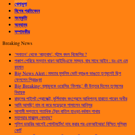
খেলাধুলা
বিশেষ প্রতিবেদন
সংস্কৃতি
অন্যান্য
সম্পাদকীয়
Breaking News
‘সনাতন’ থেকে ‘বহুতবাদ’, স্টান্স বদল বিজেপির ?
পঞ্চাশ পেরিয়ে সন্তান ধারণ আইভিএফে সম্ভব, বাধ সাধে আইন : ডঃ এস এম
রহমান
Big News Alert : মমতার মুসলিম ভোট ব্যাঙ্ক ভাঙতে তৃণমূলেই ছিপ
ফেললেন প্রিয়ঙ্কা
Big Breaking: হুমায়ুনকে ওয়েসির ‘ফিলার,’ কী উত্তর দিলেন তৃণমূলের
বিধায়ক
রাহুলের পাইলট প্রোজেক্ট, মুর্শিদাবাদ কংগ্রেসে আধিপত্য হারাতে পারেন অধীর
আমি আসছি! নাম না করে শুভেন্দুকে শাসালেন আনিসুর
আগামী সপ্তাহে শতাধিক ট্রেন বাতিল হাওড়া-বর্ধমান শাখায়
মহালয়ার মাহাত্ম্য কোথায়?
পুলিশ ডায়রির আগেই পোস্টমর্টেম! দাহ করার পর এফআইআর! বিস্মিত সুপ্রিম
কোর্ট