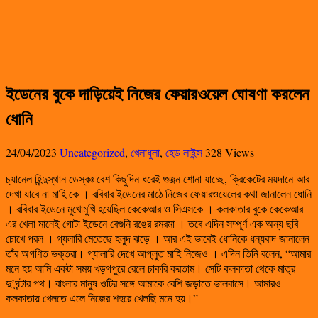
ইডেনের বুকে দাড়িয়েই নিজের ফেয়ারওয়েল ঘোষণা করলেন
ধোনি
24/04/2023
Uncategorized
,
খেলাধুলা
,
হেড লাইন্স
328 Views
চ্যানেল হিন্দুস্থান ডেস্কঃ বেশ কিছুদিন ধরেই গুঞ্জন শোনা যাচ্ছে, ক্রিকেটের ময়দানে আর
দেখা যাবে না মাহি কে । রবিবার ইডেনের মাঠে নিজের ফেয়ারওয়েলের কথা জানালেন ধোনি
। রবিবার ইডেনে মুখোমুখি হয়েছিল কেকেআর ও সিএসকে । কলকাতার বুকে কেকেআর
এর খেলা মানেই গোটা ইডেনে বেগুনি রঙের রমরমা । তবে এদিন সম্পূর্ণ এক অন্য ছবি
চোখে পরল । গ্যলারি মেতেছে হলুদ ঝড়ে । আর এই ভাবেই ধোনিকে ধন্যবাদ জানালেন
তাঁর অগণিত ভক্তরা। গ্যালারি দেখে আপ্লুত মাহি নিজেও । এদিন তিনি বলেন, “আমার
মনে হয় আমি একটা সময় খড়গপুরে রেলে চাকরি করতাম। সেটি কলকাতা থেকে মাত্র
দু’ঘন্টার পথ। বাংলার মানুষ ওটির সঙ্গে আমাকে বেশি জড়াতে ভালবাসে। আমারও
কলকাতায় খেলতে এলে নিজের শহরে খেলছি মনে হয়।”