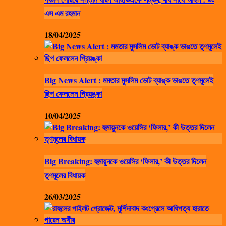
এস এম রহমান
18/04/2025
Big News Alert : মমতার মুসলিম ভোট ব্যাঙ্ক ভাঙতে তৃণমূলেই
ছিপ ফেললেন প্রিয়ঙ্কা
10/04/2025
Big Breaking: হুমায়ুনকে ওয়েসির ‘ফিলার,’ কী উত্তর দিলেন
তৃণমূলের বিধায়ক
26/03/2025