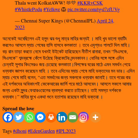
Thala went KolkatAWW! 🫶💛
#KKRvCSK
#WhistlePodu
#Yellove
🦁
pic.twitter.com/rgsl7zfUVg
— Chennai Super Kings (@ChennaiIPL)
April 24,
2023
অনেকেই অবেছিলেন এই হলুদ ঝর শুধু মাত্র মাহির জন্যই । মাহি খুব ভালো ব্যাটিং
করলেও আসলে ম্যাচ শেষের হাসি হাসবে কলকাতা । তবে এদৃশ্যও পালটে দিল মাহি।
বড় রান তাড়া করতে নেমে যখনই উইকেট হারিয়েছেন নীতীশ রানারা, তখন “সিএসকে,
সিএসকে” শব্দব্রহ্মে কেঁপে উঠেছে ক্রিকেটের নন্দনকানন। ধোনির সঙ্গে সঙ্গে এদিন
চেন্নাই সুপার কিংসেরও জয় চেয়েছে কলকাতা।বিপক্ষের ঘরের মাঠে এমন সমর্থন পেয়ে
ধন্যবাদ জ্ঞাপন করেছেন মাহি । তবে এদিনের ম্যাচ শেষে মাহি ভক্তদের মন ভার। এদিন
ম্যাচ শেষে মাহি বলেন, “এত সমর্থনের জন্য সকলকে ধন্যবাদ জানাই। তবে পরের বার
এই দর্শকদের অধিকাংশই কেকেআরের জার্সি পরে মাঠে আসবেন। আসলে সকলে আমার
জন্য একটা সুন্দর ফেয়ারওয়েলের ব্যবস্থা করতে চাইছেন। তাই সমস্ত দর্শককে
ধন্যবাদ।” মাহির মুখে একথা শুনে হতাশায় রয়েছেন মাহি ভক্তরা ।
Spread the love
Tags
#dhoni
#EdenGarden
#IPL2023