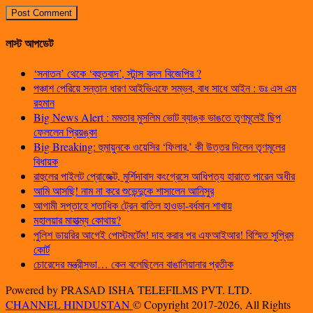
লাস্ট আপডেট
‘সনাতন’ থেকে ‘বহুতবাদ’, স্টান্স বদল বিজেপির ?
পঞ্চাশ পেরিয়ে সন্তান ধারণ আইভিএফে সম্ভব, বাধ সাধে আইন : ডঃ এস এম
রহমান
Big News Alert : মমতার মুসলিম ভোট ব্যাঙ্ক ভাঙতে তৃণমূলেই ছিপ
ফেললেন প্রিয়ঙ্কা
Big Breaking: হুমায়ুনকে ওয়েসির ‘ফিলার,’ কী উত্তর দিলেন তৃণমূলের
বিধায়ক
রাহুলের পাইলট প্রোজেক্ট, মুর্শিদাবাদ কংগ্রেসে আধিপত্য হারাতে পারেন অধীর
আমি আসছি! নাম না করে শুভেন্দুকে শাসালেন আনিসুর
আগামী সপ্তাহে শতাধিক ট্রেন বাতিল হাওড়া-বর্ধমান শাখায়
মহালয়ার মাহাত্ম্য কোথায়?
পুলিশ ডায়রির আগেই পোস্টমর্টেম! দাহ করার পর এফআইআর! বিস্মিত সুপ্রিম
কোর্ট
চোরেদের মন্ত্রীসভা… কেন বলেছিলেন বাঙালিয়ানার প্রতীক
Powered by PRASAD ISHA TELEFILMS PVT. LTD.
CHANNEL HINDUSTAN
© Copyright 2017-2026, All Rights