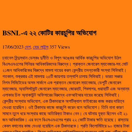
BSNL-এ ২২ কোটির কারচুপির অভিযোগ
17/06/2023
দেশ
,
হেড লাইন্স
357 Views
চ্যানেল হিন্দুস্থান ডেস্কঃ দুর্নীতি ও বিপুল অঙ্কের আর্থিক কারচুপির অভিযোগ উঠল
বিএসএনএলের সিনিয়র আধিকারিকদের বিরুদ্ধে। প্রাক্তন জেনারেল ম্যানেজার-সহ মোট
২১জন আধিকারিকের বিরুদ্ধে মামলা দায়ের করল কেন্দ্রীয় তদন্তকারী সংস্থা সিবিআই।
গতকাল, শুক্রবার এই মামলায় ২৫টি জায়গায় তল্লাশি চালায় সিবিআই। ভারত সঞ্চার
নিগম লিমিটেডের অসম সার্কলে এক প্রাক্তন জেনারেল ম্যানেজার, ডেপুটি জেনারেল
ম্যানেজার, অ্যাসিসট্যান্ট জেনারেল ম্যানেজার, জোরহাট, শিবসাগর, গুয়াহাটি এবং অন্যান্য
এলাকার চিফ অ্যাকাউন্ট অফিসারের বিরুদ্ধে এফআইআর দায়ের করেছে সিবিআই।
কেন্দ্রীয় সংস্থার অভিযোগ, এক ঠিকাদারকে অপটিক্যাল ফাইবারের কাজ করার দায়িত্ব
দেওয়া হয়েছিল। ওই ঠিকাদার কাজে কারচুপি করেন বলে অভিযোগ। তিনি নানা কারণ
সামনে তুলে ধরে সংস্থার কাছে অতিরিক্ত টাকাও নেন। যে ঘটনায় যুক্ত ছিলেন ওই ২১
জন আধিকারিক। এর ফলে বিএসএনএলের প্রায় ২২ কোটি টাকার ক্ষতি হয়েছে। রাস্তায়
কেবল বসানোর কাজ দেওয়া হয়েছিল এক ঠিকাদারকে। প্রতি কিলোমিটারে ৯০ হাজার টাকা
খরচের চুক্তি হয়েছিল। কিন্তু অভিযুক্ত আধিকারিকদের ষড়যন্ত্রে সেই খরচ পৌঁছে যায়