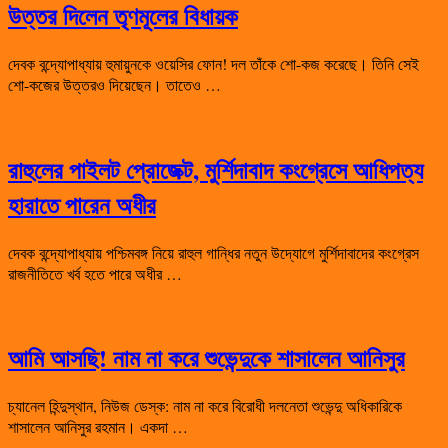
উত্তর দিলেন তৃণমূলের বিধায়ক
দেবক বন্দ্যোপাধ্যায় হুমায়ুনকে ওয়েসির ফোন! দল তাঁকে শো-কজ করেছে। তিনি সেই
শো-কজের উত্তরও দিয়েছেন। তাতেও …
রাহুলের পাইলট প্রোজেক্ট, মুর্শিদাবাদ কংগ্রেসে আধিপত্য
হারাতে পারেন অধীর
দেবক বন্দ্যোপাধ্যায় পশ্চিমবঙ্গ নিয়ে রাহুল গান্ধির নতুন উদ্যোগে মুর্শিদাবাদের কংগ্রেস
রাজনীতিতে খর্ব হতে পারে অধীর …
আমি আসছি! নাম না করে শুভেন্দুকে শাসালেন আনিসুর
চ্যানেল হিন্দুস্থান, নিউজ ডেস্ক: নাম না করে বিরোধী দলনেতা শুভেন্দু অধিকারিকে
শাসালেন আনিসুর রহমান। একদা …