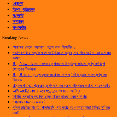
খেলাধুলা
বিশেষ প্রতিবেদন
সংস্কৃতি
অন্যান্য
সম্পাদকীয়
Breaking News
‘সনাতন’ থেকে ‘বহুতবাদ’, স্টান্স বদল বিজেপির ?
পঞ্চাশ পেরিয়ে সন্তান ধারণ আইভিএফে সম্ভব, বাধ সাধে আইন : ডঃ এস এম
রহমান
Big News Alert : মমতার মুসলিম ভোট ব্যাঙ্ক ভাঙতে তৃণমূলেই ছিপ
ফেললেন প্রিয়ঙ্কা
Big Breaking: হুমায়ুনকে ওয়েসির ‘ফিলার,’ কী উত্তর দিলেন তৃণমূলের
বিধায়ক
রাহুলের পাইলট প্রোজেক্ট, মুর্শিদাবাদ কংগ্রেসে আধিপত্য হারাতে পারেন অধীর
আমি আসছি! নাম না করে শুভেন্দুকে শাসালেন আনিসুর
আগামী সপ্তাহে শতাধিক ট্রেন বাতিল হাওড়া-বর্ধমান শাখায়
মহালয়ার মাহাত্ম্য কোথায়?
পুলিশ ডায়রির আগেই পোস্টমর্টেম! দাহ করার পর এফআইআর! বিস্মিত সুপ্রিম
কোর্ট