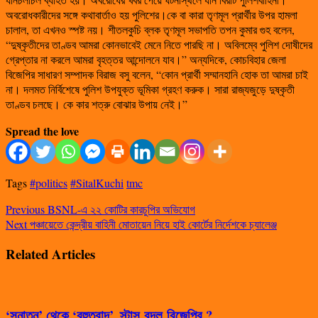
অবরোধকারীদের সঙ্গে কথাবার্তাও হয় পুলিশের।কে বা কারা তৃণমূল প্রার্থীর উপর হামলা
চালাল, তা এখনও স্পষ্ট নয়। শীতলকুচি ব্লক তৃণমূল সভাপতি তপন কুমার গুহ বলেন,
“দুষ্কৃতীদের তাণ্ডব আমরা কোনভাবেই মেনে নিতে পারছি না। অবিলম্বে পুলিশ দোষীদের
গ্রেপ্তার না করলে আমরা বৃহত্তর আন্দোলনে যাব।” অন্যদিকে, কোচবিহার জেলা
বিজেপির সাধারণ সম্পাদক বিরাজ বসু বলেন, “কোন প্রার্থী সম্মানহানি হোক তা আমরা চাই
না। দলমত নির্বিশেষে পুলিশ উপযুক্ত ভূমিকা গ্রহণ করুক। সারা রাজ্যজুড়ে দুষ্কৃতী
তাণ্ডব চলছে। কে কার শত্রু বোঝার উপায় নেই।”
Spread the love
Tags
#politics
#SitalKuchi
tmc
Previous
BSNL-এ ২২ কোটির কারচুপির অভিযোগ
Next
পঞ্চায়েতে কেন্দ্রীয় বাহিনী মোতায়েন নিয়ে হাই কোর্টের নির্দেশকে চ্যালেঞ্জ
Related Articles
‘সনাতন’ থেকে ‘বহুতবাদ’, স্টান্স বদল বিজেপির ?