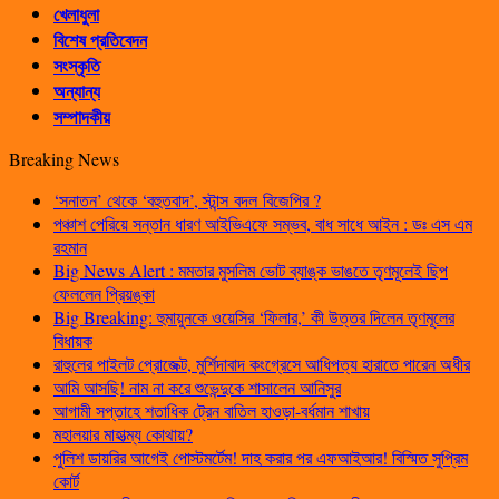
খেলাধুলা
বিশেষ প্রতিবেদন
সংস্কৃতি
অন্যান্য
সম্পাদকীয়
Breaking News
‘সনাতন’ থেকে ‘বহুতবাদ’, স্টান্স বদল বিজেপির ?
পঞ্চাশ পেরিয়ে সন্তান ধারণ আইভিএফে সম্ভব, বাধ সাধে আইন : ডঃ এস এম
রহমান
Big News Alert : মমতার মুসলিম ভোট ব্যাঙ্ক ভাঙতে তৃণমূলেই ছিপ
ফেললেন প্রিয়ঙ্কা
Big Breaking: হুমায়ুনকে ওয়েসির ‘ফিলার,’ কী উত্তর দিলেন তৃণমূলের
বিধায়ক
রাহুলের পাইলট প্রোজেক্ট, মুর্শিদাবাদ কংগ্রেসে আধিপত্য হারাতে পারেন অধীর
আমি আসছি! নাম না করে শুভেন্দুকে শাসালেন আনিসুর
আগামী সপ্তাহে শতাধিক ট্রেন বাতিল হাওড়া-বর্ধমান শাখায়
মহালয়ার মাহাত্ম্য কোথায়?
পুলিশ ডায়রির আগেই পোস্টমর্টেম! দাহ করার পর এফআইআর! বিস্মিত সুপ্রিম
কোর্ট