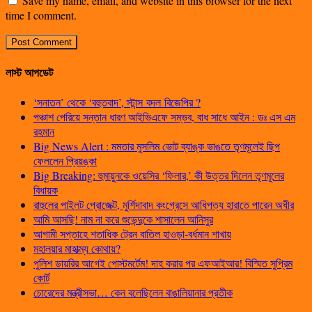
Save my name, email, and website in this browser for the next
time I comment.
লাস্ট আপডেট
‘সনাতন’ থেকে ‘বহুতবাদ’, স্টান্স বদল বিজেপির ?
পঞ্চাশ পেরিয়ে সন্তান ধারণ আইভিএফে সম্ভব, বাধ সাধে আইন : ডঃ এস এম
রহমান
Big News Alert : মমতার মুসলিম ভোট ব্যাঙ্ক ভাঙতে তৃণমূলেই ছিপ
ফেললেন প্রিয়ঙ্কা
Big Breaking: হুমায়ুনকে ওয়েসির ‘ফিলার,’ কী উত্তর দিলেন তৃণমূলের
বিধায়ক
রাহুলের পাইলট প্রোজেক্ট, মুর্শিদাবাদ কংগ্রেসে আধিপত্য হারাতে পারেন অধীর
আমি আসছি! নাম না করে শুভেন্দুকে শাসালেন আনিসুর
আগামী সপ্তাহে শতাধিক ট্রেন বাতিল হাওড়া-বর্ধমান শাখায়
মহালয়ার মাহাত্ম্য কোথায়?
পুলিশ ডায়রির আগেই পোস্টমর্টেম! দাহ করার পর এফআইআর! বিস্মিত সুপ্রিম
কোর্ট
চোরেদের মন্ত্রীসভা… কেন বলেছিলেন বাঙালিয়ানার প্রতীক