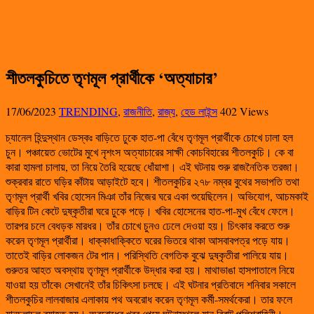
শীতলকুচিতে তৃণমূল প্রার্থীকে ‘অত্যাচার’
17/06/2023
TRENDING
,
রাজনীতি
,
রাজ্য
,
হেড লাইন্স
402 Views
চ্যানেল হিন্দুস্থান ডেস্কঃ বাড়িতে ঢুকে হাত-পা বেঁধে তৃণমূল প্রার্থীকে চোখে ঢালা হল
চুন। পঞ্চায়েত ভোটের মুখে নৃশংস অত্যাচারের সাক্ষী কোচবিহারের শীতলকুচি। কে বা
কারা হামলা চালায়, তা নিয়ে তৈরি হয়েছে ধোঁয়াশা। এই ঘটনায় শুরু রাজনৈতিক তরজা।
শুক্রবার রাতে ঘড়ির কাঁটায় আড়াইটে হবে। শীতলকুচির ২৭৮ নম্বর বুথের সভাপতি তথা
তৃণমূল প্রার্থী খবির হোসেন মিঞা তাঁর নিজের ঘরে একা শুয়েছিলেন। অভিযোগ, আচমকাই
বাড়ির টিন কেটে দুষ্কৃতীরা ঘরে ঢুকে পড়ে। খবির হোসেনের হাত-পা-মুখ বেঁধে ফেলে।
তারপর চলে বেধড়ক মারধর। তাঁর চোখে চুনও ঢেলে দেওয়া হয়। চিৎকার করতে শুরু
করেন তৃণমূল প্রার্থীরা। ধাক্কাধাক্কিতে ঘরের ভিতরে থাকা আসবাবপত্র পড়ে যায়।
তাতেই বাড়ির লোকজন টের পান। পরিস্থিতি বেগতিক বুঝে দুষ্কৃতীরা পালিয়ে যায়।
গুরুতর আহত অবস্থায় তৃণমূল প্রার্থীকে উদ্ধার করা হয়। মাথাভাঙা হাসপাতালে নিয়ে
যাওয়া হয় তাঁকে৷ সেখানেই তাঁর চিকিৎসা চলছে। এই ঘটনার প্রতিবাদে শনিবার সকালে
শীতলকুচির লালবাজার এলাকায় পথ অবরোধ করেন তৃণমূল কর্মী-সমর্থকেরা। তার ফলে
যানচলাচল ব্যাহত হয়। অবরোধের খবর পেয়ে ঘটনাস্থলে যান বিরাট পুলিশবাহিনী।