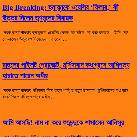
Big Breaking: হুমায়ুনকে ওয়েসির ‘ফিলার,’ কী
উত্তর দিলেন তৃণমূলের বিধায়ক
দেবক বন্দ্যোপাধ্যায় হুমায়ুনকে ওয়েসির ফোন! দল তাঁকে শো-কজ করেছে। তিনি সেই
শো-কজের উত্তরও দিয়েছেন। তাতেও …
রাহুলের পাইলট প্রোজেক্ট, মুর্শিদাবাদ কংগ্রেসে আধিপত্য
হারাতে পারেন অধীর
দেবক বন্দ্যোপাধ্যায় পশ্চিমবঙ্গ নিয়ে রাহুল গান্ধির নতুন উদ্যোগে মুর্শিদাবাদের কংগ্রেস
রাজনীতিতে খর্ব হতে পারে অধীর …
আমি আসছি! নাম না করে শুভেন্দুকে শাসালেন আনিসুর
চ্যানেল হিন্দুস্থান, নিউজ ডেস্ক: নাম না করে বিরোধী দলনেতা শুভেন্দু অধিকারিকে