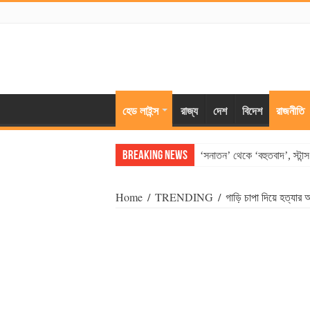
হেড লাইন্স
রাজ্য
দেশ
বিদেশ
রাজনীতি
Breaking News
‘সনাতন’ থেকে ‘বহুতবাদ’, স্টান
Home
/
TRENDING
/
গাড়ি চাপা দিয়ে হত্যার