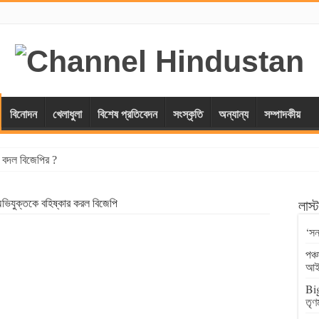
বিনোদন
খেলাধুলা
বিশেষ প্রতিবেদন
সংস্কৃতি
অন্যান্য
সম্পাদকীয়
্স বদল বিজেপির ?
 অভিযুক্তকে বহিষ্কার করল বিজেপি
লাস
‘সন
পঞ্
আই
Big
তৃণ