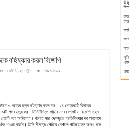
Big
দিল
রাহ
হার
আমি
আগা
মহা
পুল
্তকে বহিষ্কার করল বিজেপি
এফআ
চোর
কথা
,
রাজনীতি
,
হেড লাইন্স
156 Views
ঠাকে ৬ বছরের জন্য বহিষ্কার করল দল। ২৪ ফেব্রুয়ারী বিহারের
৯টি শিশুর মৃত্যু হয়। সিসিটিভিতে গাড়ির নম্বর প্লেট ও বিজেপি চিহ্ন
 নেয়নি বলে অভিযোগ। ঘটনায় সারা দেশজুড়ে প্রতিক্রিয়ার পর অবশেষে
জ পাওয়া যায়নি। তিনি সীমান্ত পেরিয়ে নেপালে পালিয়েছেন বলেও মনে