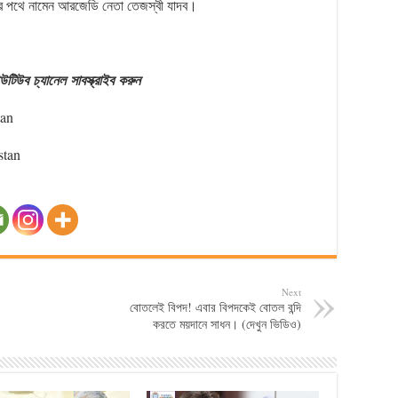
ার পথে নামেন আরজেডি নেতা তেজস্বী যাদব।
উটিউব
চ্যানেল
সাবস্ক্রাইব
করুন
tan
stan
Next
বোতলেই বিপদ! এবার বিপদকেই বোতল বন্দি
করতে ময়দানে সাধন। (দেখুন ভিডিও)