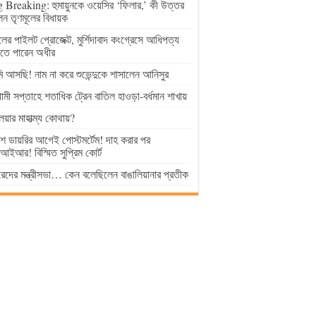
 Breaking: হুমায়ুনকে ওয়েসির ‘ফিলার,’ কী উত্তর
েন তৃণমূলের বিধায়ক
ুলের পাইলট প্রোজেক্ট, মুর্শিদাবাদ কংগ্রেসে আধিপত্য
াতে পারেন অধীর
 আসছি! নাম না করে শুভেন্দুকে শাসালেন আনিসুর
মী সপ্তাহে শতাধিক ট্রেন বাতিল হাওড়া-বর্ধমান শাখায়
লয়ার মাহাত্ম্য কোথায়?
িশ ডায়রির আগেই পোস্টমর্টেম! দাহ করার পর
ইআর! বিস্মিত সুপ্রিম কোর্ট
েদের মন্ত্রীসভা… কেন বলেছিলেন বাঙালিয়ানার প্রতীক