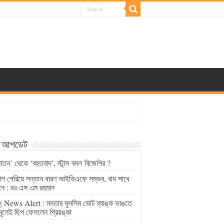
্ট আপডেট
াতন’ থেকে ‘বহুতবাদ’, স্টান্স বদল বিজেপির ?
চাশ পেরিয়ে সন্তান ধারণ আইভিএফে সম্ভব, বাধ সাধে
ন : ডঃ এস এম রহমান
 News Alert : মমতার মুসলিম ভোট ব্যাঙ্ক ভাঙতে
মূলেই ছিপ ফেললেন প্রিয়ঙ্কা