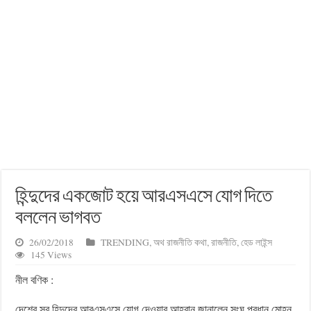
হিন্দুদের একজোট হয়ে আরএসএসে যোগ দিতে
বললেন ভাগবত
26/02/2018
TRENDING
,
অথ রাজনীতি কথা
,
রাজনীতি
,
হেড লাইন্স
145 Views
নীল বণিক :
দেশের সব হিন্দুদের আরএসএসে যোগ দেওয়ার আহ্বান জানালেন সংঘ প্রধান মোহন