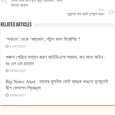
নেশার ঘোরে জলে ডুবে মৃত্যু শ্রীদেবীর : ময়না
তদন্তে প্রকাশ
Next
মুকুলের হাত ধরেই তৃণমূলে ভাঙন
Related Articles
‘সনাতন’ থেকে ‘বহুতবাদ’, স্টান্স বদল বিজেপির ?
11/07/2025
পঞ্চাশ পেরিয়ে সন্তান ধারণ আইভিএফে সম্ভব, বাধ সাধে আইন :
ডঃ এস এম রহমান
18/04/2025
Big News Alert : মমতার মুসলিম ভোট ব্যাঙ্ক ভাঙতে তৃণমূলেই
ছিপ ফেললেন প্রিয়ঙ্কা
10/04/2025