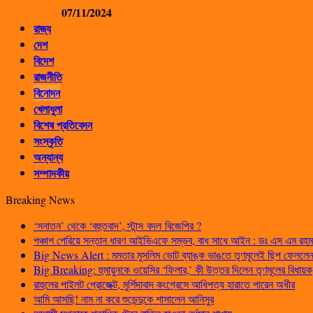
07/11/2024
রাজ্য
দেশ
বিদেশ
রাজনীতি
বিনোদন
খেলাধুলা
বিশেষ প্রতিবেদন
সংস্কৃতি
অন্যান্য
সম্পাদকীয়
Breaking News
‘সনাতন’ থেকে ‘বহুতবাদ’, স্টান্স বদল বিজেপির ?
পঞ্চাশ পেরিয়ে সন্তান ধারণ আইভিএফে সম্ভব, বাধ সাধে আইন : ডঃ এস এম রহম
Big News Alert : মমতার মুসলিম ভোট ব্যাঙ্ক ভাঙতে তৃণমূলেই ছিপ ফেললেন প
Big Breaking: হুমায়ুনকে ওয়েসির ‘ফিলার,’ কী উত্তর দিলেন তৃণমূলের বিধায়ক
রাহুলের পাইলট প্রোজেক্ট, মুর্শিদাবাদ কংগ্রেসে আধিপত্য হারাতে পারেন অধীর
আমি আসছি! নাম না করে শুভেন্দুকে শাসালেন আনিসুর