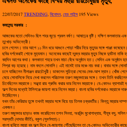
এখনও অনেকের কাছে বিস্ময় মহুয়া রায়চৌধুরীর মৃত্যু,
22/07/2017
TRENDING
,
বিনোদন
,
হেড লাইন্স
195 Views
কমলেন্দু সরকার
:
আজকের মতো সেদিনও ছিল শহর জুড়ে প্রবল বর্ষণ। আষাঢ়ের বৃষ্টি। দক্ষিণ কলকাতার এক
তুখোড় অভিনেত্রী।
চলে গেলেন। তার আগে ১১ দিন ধরে আগুনে পোড়া শরীর নিয়ে মৃত্যুর সঙ্গে পাঞ্জা কষেছে
ছবির দর্শকেরাই শোকে মুহ্যমান। অনেকের কাছেই দ্বন্দ্ব মহুয়ার মৃত্যু নিছক দুর্ঘটনা
বহুদিন আগের কথা। কলকাতা শহরে তখন মাচা বেঁধে অনুষ্ঠান হত। সেদিন এক অনুষ্ঠান হচ্
শিপ্রা বড় হয়েছে। নাম বদলে সোনালি। এই নামেই তার মঞ্চে নাচ করা। বাবার সঙ্গে সোনালি
চলে যাচ্ছিলেন নীলাঞ্জন রায়চৌধুরী। ডাকলেন সুচিত্রা সেনের মেক-আপ ম্যান। খোঁজ পে
মেয়ে সোনালিকে নিয়ে দেখা করলেন পরিচালক তরুণ মজুমদারের সঙ্গে। তখন তিনি করছিলেন 
চিনেছিলেন মহুয়াকে। সন্ধ্যা রায় গ্রুমিং করার ভার নিলেন মহুয়াকে। যে-কোনও ব্যাপারই 
অল্প দিনের মধ্যেই টালিগঞ্জে জায়গা করে নিলেন মহুয়া। বাংলা ছবির দর্শকেরাও মহুয়াকে
উঠেছিলেন।
যখন তাঁর কেরিয়ার তুঙ্গে তখনই মহুয়ার সঙ্গে বিয়ে হয় তিলক চক্রবর্তীর। কিন্তু মহুয়ার দ
একজন।
তরুণ মজুমদার ছাড়াও কাজ করেছিলেন তপন সিনহা, অরবিন্দ মুখোপাধ্যায়, পীযূষ বসু, সলিল দত্
সরস্বতী (দাদার কীর্তি), বকুল (সুবর্ণলতা)।
বাংলা ছবিতে মহুয়া খুব অল্প দিনে যে-জায়গায় পৌঁছেছিলেন তা যে-কোনও অভিনেত্রীর কাছে 