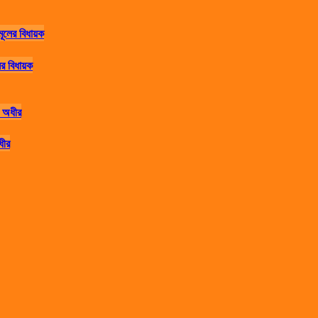
র বিধায়ক
ধীর