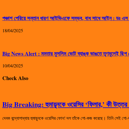
পঞ্চাশ পেরিয়ে সন্তান ধারণ আইভিএফে সম্ভব, বাধ সাধে আইন : ডঃ এ
18/04/2025
Big News Alert : মমতার মুসলিম ভোট ব্যাঙ্ক ভাঙতে তৃণমূলেই ছিপ ফ
10/04/2025
Check Also
Big Breaking: হুমায়ুনকে ওয়েসির ‘ফিলার,’ কী উত্তর দ
দেবক বন্দ্যোপাধ্যায় হুমায়ুনকে ওয়েসির ফোন! দল তাঁকে শো-কজ করেছে। তিনি সেই