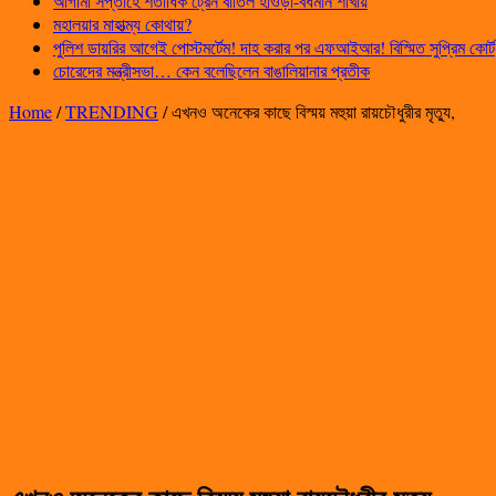
আগামী সপ্তাহে শতাধিক ট্রেন বাতিল হাওড়া-বর্ধমান শাখায়
মহালয়ার মাহাত্ম্য কোথায়?
পুলিশ ডায়রির আগেই পোস্টমর্টেম! দাহ করার পর এফআইআর! বিস্মিত সুপ্রিম কোর্ট
চোরেদের মন্ত্রীসভা… কেন বলেছিলেন বাঙালিয়ানার প্রতীক
Home
/
TRENDING
/
এখনও অনেকের কাছে বিস্ময় মহুয়া রায়চৌধুরীর মৃত্যু,