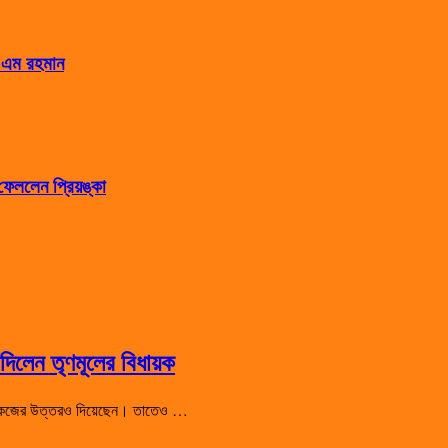
স এম রহমান
েললেন প্রিয়ঙ্কা
িলেন তৃণমূলের বিধায়ক
 শো-কজের উত্তরও দিয়েছেন। তাতেও …