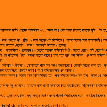
 অভিজাত নার্সিং হোমের আটতলার ৭২২ নম্বর ঘর। সেই ঘরের দিকেই সকলের দৃষ্টি। কি হয়, 
ন। আর পারলেন না। ঠিক ৩১ বছর আগের এই দিনটিতে। প্রয়াত হলেন মহুয়া রায়চৌধুরী। সারা ট
 নাকি হত্যা! উত্তর মেলেনি। আজও অনেকেই উত্তর খোঁজেন!
ছে। মহানায়িকাও এসেছেন। এসেছেন অনেক নামীদামি শিল্পী। নাচবে ছোট্ট একটি মেয়ে শিপ্রা
 এল পরিচালক পীযূষ গঙ্গোপাধ্যায়ের কাছে। তাঁর নতুন ছবি ‘নয়া মিছিল’-এর জন্য নায়িকা খ
লেন।
‘শ্রীমান পৃথ্বীরাজ’। সোনালিকে পছন্দ হল তরুণ মজুমদারের। সোনালি নামের বদল হল। নতুন
দ্রুত তুলে নিতে পারতেন মহুয়া। বাংলা ছবি জন্ম নিল এক তারকা।
 দারুণভাবে নিলেন। মহুয়ার নামে টিকিট বিক্রি হত। বক্স অফিসে কদরও ছিল তাঁর। মাত্র ১
াম্পত্যজীবন সুখের হয়নি। তিলকের দাদা মহুয়া-তিলককে নিয়ে করেছিলেন ‘আনন্দমেলা’। ছবি চলে
ত, ইন্দর সেন, বিজয় বসু, নব্যেন্দু চট্টোপাধ্যায় প্রমুখ পরিচালকের সঙ্গে। মহুয়াকে সিনেম
ঈর্ষণীয়! তাঁর অকাল মৃত্যু বাংলা ছবির জগতে বিশাল ক্ষতি।