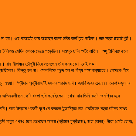
না হয়। ওই ঘরেতেই শুয়ে রয়েছেন বাংলা ছবির জনপ্রিয় নায়িকা। নাম মহুয়া রায়চৌধুরী।
ালিগঞ্জ সেদিন শোকে ভেঙে পড়েছিল। সমস্ত ছবির শুটিং বাতিল। শুধু টালিগঞ্জ বাংলা
। বাবা নীলাঞ্জন চৌধুরী নিয়ে এসেছেন তাঁর কন্যাকে। সেই শুরু।
ুঁজছিলেন। কিন্তু হল না। সোনালিকে পছন্দ হল না পীযূষ গঙ্গোপাধ্যায়ের। মেয়েকে নিয়ে
 মহুয়া। ‘শ্রীমান পৃথ্বীরাজ’ই মহুয়ার প্রথম ছবি। জহুরি জহর চেনেন। তরুণ মজুমদার
৪ বছর অভিনয়জীবনে ৮৫টি বাংলা ছবি করেছিলেন। বোঝা যায় তিনি কতটা জনপ্রিয় হয়ে
নি। তবে উত্তম পরবর্তী যুগে যে কয়জন ইন্ডাস্ট্রির হাল ধরেছিলেন মহুয়া তাঁদের মধ্যে
াপ্রেমী মানুষ এখনও মনে রেখেছেন অমলা (শ্রীমান পৃথ্বীরাজ), জয়া (রাজা), নীতা (সেই চোখ),