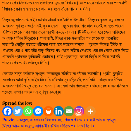
পদত্যাগের সিদ্ধান্ত নেন হরিপালের দুবারের বিধায়ক। এ প্রসঙ্গে জানতে সদ্য পদত্যাগী
বিধায়ক বেচারাম মান্নাকে ফোন করা হলে তাঁকে পাওয়া যায়নি।
সিঙ্গুর আন্দোলন থেকেই বেচারাম মান্না রাজনৈতিক উত্থান। সিঙ্গুরের কৃষক আন্দোলনের
অন্যতম মুখ হয়ে ওঠেন এই কৃষক নেতা। সূত্রের খবর, গতকাল রাতেই জানতে পারেন
হরিপাল থেকে এবার আর তাকে প্রার্থী করছে না দল। টিকিট দেওয়া হবে জেলা পরিষদের
অধ্যক্ষ সমীরন মিত্রকে। পাশাপাশি, সিঙ্গুর ব্লক সভাপতির পদ থেকে শব্দ মনোনীত
সভাপতি গোবিন্দ ধারাতে শরিফের আনা হবে মহাদেব দাসকে। প্রথমে নিজের টিকিট না
পাওয়ার খবর ও পরে তাঁর অনুগামীদের পথ থেকে সরিয়ে দেওয়ার খবর মন থেকে মেনে নিতে
পারেননি প্রাক্তন কৃষিমন্ত্রী বেচারাম। তাই প্রকাশ্যে কোনো বিবৃতি না দিয়ে সরাসরি
পদত্যাগের পথে হেঁটেছেন তিনি।
বেচারাম মান্না বর্তমানে তৃণমূল ক্ষেতমজুর সমিতির সংগঠনের সভাপতি। প্রতি কেন্দ্রীয়
সরকারের আনা কৃষি আইন নিয়ে বিরোধিতায় সুর চড়িয়েছিলেন তিনি। রাজ্য রাজনীতির
অন্যতম পরিচিত মুখ বেচারাম মান্না। আচমকা তার পদত্যাগের খবরে বেজায় অস্বস্তিতে
পড়েছে বাংলার শাসক দল তৃণমূল কংগ্রেস।
Spread the love
Previous
শুভেন্দু অধিকারের বিরুদ্ধে কড়া পদক্ষেপ নেওয়ার কথা ভাবছে তৃণমূল
Next
আচমকা শুভেন্দু অধিকারীর কাঁথির বাড়িতে প্রশান্ত কিশোর