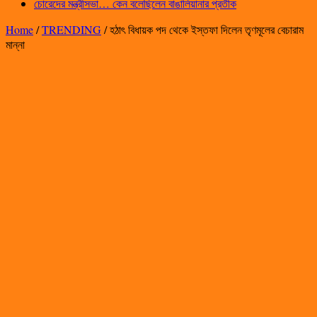
চোরেদের মন্ত্রীসভা… কেন বলেছিলেন বাঙালিয়ানার প্রতীক
Home
/
TRENDING
/
হঠাৎ বিধায়ক পদ থেকে ইস্তফা দিলেন তৃণমূলের বেচারাম
মান্না