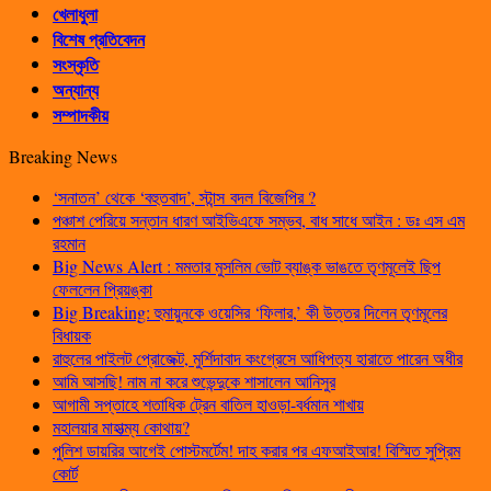
খেলাধুলা
বিশেষ প্রতিবেদন
সংস্কৃতি
অন্যান্য
সম্পাদকীয়
Breaking News
‘সনাতন’ থেকে ‘বহুতবাদ’, স্টান্স বদল বিজেপির ?
পঞ্চাশ পেরিয়ে সন্তান ধারণ আইভিএফে সম্ভব, বাধ সাধে আইন : ডঃ এস এম
রহমান
Big News Alert : মমতার মুসলিম ভোট ব্যাঙ্ক ভাঙতে তৃণমূলেই ছিপ
ফেললেন প্রিয়ঙ্কা
Big Breaking: হুমায়ুনকে ওয়েসির ‘ফিলার,’ কী উত্তর দিলেন তৃণমূলের
বিধায়ক
রাহুলের পাইলট প্রোজেক্ট, মুর্শিদাবাদ কংগ্রেসে আধিপত্য হারাতে পারেন অধীর
আমি আসছি! নাম না করে শুভেন্দুকে শাসালেন আনিসুর
আগামী সপ্তাহে শতাধিক ট্রেন বাতিল হাওড়া-বর্ধমান শাখায়
মহালয়ার মাহাত্ম্য কোথায়?
পুলিশ ডায়রির আগেই পোস্টমর্টেম! দাহ করার পর এফআইআর! বিস্মিত সুপ্রিম
কোর্ট