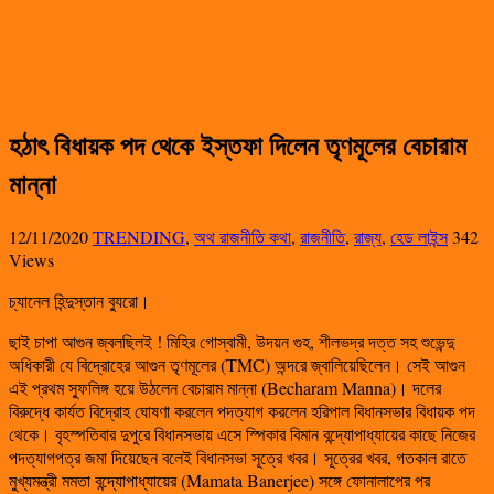
হঠাৎ বিধায়ক পদ থেকে ইস্তফা দিলেন তৃণমূলের বেচারাম
মান্না
12/11/2020
TRENDING
,
অথ রাজনীতি কথা
,
রাজনীতি
,
রাজ্য
,
হেড লাইন্স
342
Views
চ্যানেল হিন্দুস্তান ব্যুরো।
ছাই চাপা আগুন জ্বলছিলই ! মিহির গোস্বামী, উদয়ন গুহ, শীলভদ্র দত্ত সহ শুভেন্দু
অধিকারী যে বিদ্রোহের আগুন তৃণমূলের (TMC) অন্দরে জ্বালিয়েছিলেন। সেই আগুন
এই প্রথম স্ফুলিঙ্গ হয়ে উঠলেন বেচারাম মান্না (Becharam Manna)। দলের
বিরুদ্ধে কার্যত বিদ্রোহ ঘোষণা করলেন পদত্যাগ করলেন হরিপাল বিধানসভার বিধায়ক পদ
থেকে। বৃহস্পতিবার দুপুরে বিধানসভায় এসে স্পিকার বিমান বন্দ্যোপাধ্যায়ের কাছে নিজের
পদত্যাগপত্র জমা দিয়েছেন বলেই বিধানসভা সূত্রে খবর। সূত্রের খবর, গতকাল রাতে
মুখ্যমন্ত্রী মমতা বন্দ্যোপাধ্যায়ের (Mamata Banerjee) সঙ্গে ফোনালাপের পর