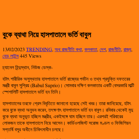
বুকে ব্যাথা নিয়ে হাসপাতালে ভর্তি বাবুল
13/02/2023
TRENDING
,
অথ রাজনীতি কথা
,
কলকাতা
,
দেশ
,
রাজনীতি
,
রাজ্য
,
হেড লাইন্স
445 Views
চ্যানেল হিন্দুস্থান, নিউজ ডেস্ক-
হটাৎ শারীরিক অসুস্থতায় হাসপাতালে ভর্তি রাজ্যের পর্যটন ও তথ্য প্রযুক্তি দফতরের
মন্ত্রী বাবুল সুপ্রিয় (Babul Suprio)। সোমবার দক্ষিণ কলকাতার একটি বেসরকারি মাল্টি
স্পেশালিটি হাসপাতালে ভর্তি হন তিনি।
হাসপাতালের তরফে প্রেস বিবৃতিতে জানানো হয়েছে সেই খবর। তারা জানিয়েছে, হটাৎ
করে বুকে ব্যথা অনুভব করেন, তৎক্ষণাৎ হাসপাতালে ভর্তি হন বাবুল। রবিবার থেকেই মৃদু
বুকে ব্যথা অনুভূত হচ্ছিল মন্ত্রীর, একইসঙ্গে ঘাম হচ্ছিল তার। এরপরই পরিবারের
লোকজন তাকে হাসপাতালে নিয়ে আসেন। কার্ডিওলজিস্ট সরোজ মণ্ডল ও ফিজিশিয়ন
সপ্তর্ষি বসুর অধীনে চিকিৎসাধীন চলছে।