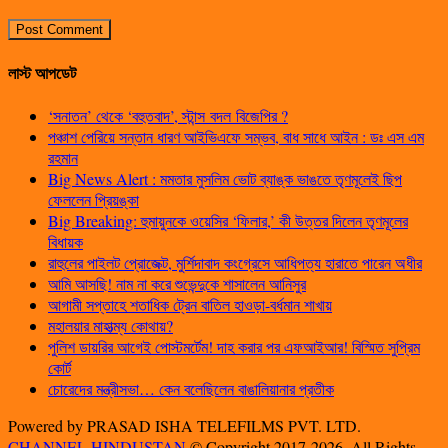
লাস্ট আপডেট
‘সনাতন’ থেকে ‘বহুতবাদ’, স্টান্স বদল বিজেপির ?
পঞ্চাশ পেরিয়ে সন্তান ধারণ আইভিএফে সম্ভব, বাধ সাধে আইন : ডঃ এস এম
রহমান
Big News Alert : মমতার মুসলিম ভোট ব্যাঙ্ক ভাঙতে তৃণমূলেই ছিপ
ফেললেন প্রিয়ঙ্কা
Big Breaking: হুমায়ুনকে ওয়েসির ‘ফিলার,’ কী উত্তর দিলেন তৃণমূলের
বিধায়ক
রাহুলের পাইলট প্রোজেক্ট, মুর্শিদাবাদ কংগ্রেসে আধিপত্য হারাতে পারেন অধীর
আমি আসছি! নাম না করে শুভেন্দুকে শাসালেন আনিসুর
আগামী সপ্তাহে শতাধিক ট্রেন বাতিল হাওড়া-বর্ধমান শাখায়
মহালয়ার মাহাত্ম্য কোথায়?
পুলিশ ডায়রির আগেই পোস্টমর্টেম! দাহ করার পর এফআইআর! বিস্মিত সুপ্রিম
কোর্ট
চোরেদের মন্ত্রীসভা… কেন বলেছিলেন বাঙালিয়ানার প্রতীক
Powered by PRASAD ISHA TELEFILMS PVT. LTD.
CHANNEL HINDUSTAN
© Copyright 2017-2026, All Rights