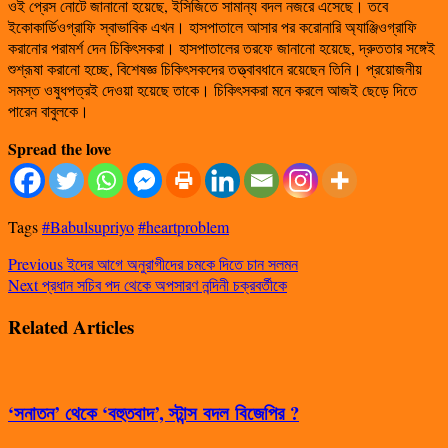
ওই প্রেস নোটে জানানো হয়েছে, ইসিজিতে সামান্য বদল নজরে এসেছে। তবে
ইকোকার্ডিওগ্রাফি স্বাভাবিক এখন। হাসপাতালে আসার পর করোনারি অ্যাঞ্জিওগ্রাফি
করানোর পরামর্শ দেন চিকিৎসকরা। হাসপাতালের তরফে জানানো হয়েছে, দ্রুততার সঙ্গেই
শুশ্রূষা করানো হচ্ছে, বিশেষজ্ঞ চিকিৎসকদের তত্ত্বাবধানে রয়েছেন তিনি। প্রয়োজনীয়
সমস্ত ওষুধপত্রই দেওয়া হয়েছে তাকে। চিকিৎসকরা মনে করলে আজই ছেড়ে দিতে
পারেন বাবুলকে।
Spread the love
Tags
#Babulsupriyo
#heartproblem
Previous
ইদের আগে অনুরাগীদের চমকে দিতে চান সলমন
Next
প্রধান সচিব পদ থেকে অপসারণ নন্দিনী চক্রবর্তীকে
Related Articles
‘সনাতন’ থেকে ‘বহুতবাদ’, স্টান্স বদল বিজেপির ?