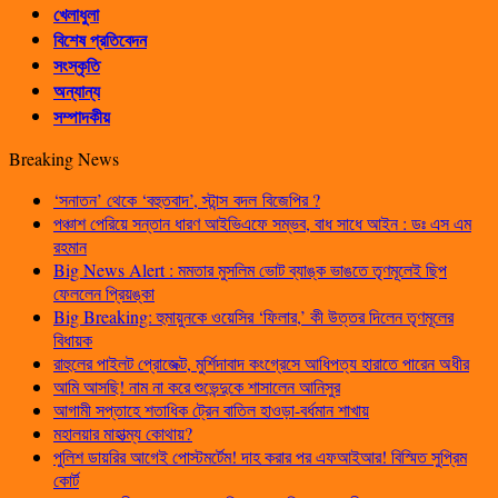
খেলাধুলা
বিশেষ প্রতিবেদন
সংস্কৃতি
অন্যান্য
সম্পাদকীয়
Breaking News
‘সনাতন’ থেকে ‘বহুতবাদ’, স্টান্স বদল বিজেপির ?
পঞ্চাশ পেরিয়ে সন্তান ধারণ আইভিএফে সম্ভব, বাধ সাধে আইন : ডঃ এস এম
রহমান
Big News Alert : মমতার মুসলিম ভোট ব্যাঙ্ক ভাঙতে তৃণমূলেই ছিপ
ফেললেন প্রিয়ঙ্কা
Big Breaking: হুমায়ুনকে ওয়েসির ‘ফিলার,’ কী উত্তর দিলেন তৃণমূলের
বিধায়ক
রাহুলের পাইলট প্রোজেক্ট, মুর্শিদাবাদ কংগ্রেসে আধিপত্য হারাতে পারেন অধীর
আমি আসছি! নাম না করে শুভেন্দুকে শাসালেন আনিসুর
আগামী সপ্তাহে শতাধিক ট্রেন বাতিল হাওড়া-বর্ধমান শাখায়
মহালয়ার মাহাত্ম্য কোথায়?
পুলিশ ডায়রির আগেই পোস্টমর্টেম! দাহ করার পর এফআইআর! বিস্মিত সুপ্রিম
কোর্ট