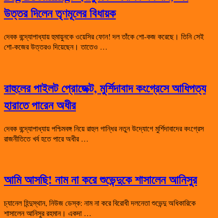
উত্তর দিলেন তৃণমূলের বিধায়ক
দেবক বন্দ্যোপাধ্যায় হুমায়ুনকে ওয়েসির ফোন! দল তাঁকে শো-কজ করেছে। তিনি সেই
শো-কজের উত্তরও দিয়েছেন। তাতেও …
রাহুলের পাইলট প্রোজেক্ট, মুর্শিদাবাদ কংগ্রেসে আধিপত্য
হারাতে পারেন অধীর
দেবক বন্দ্যোপাধ্যায় পশ্চিমবঙ্গ নিয়ে রাহুল গান্ধির নতুন উদ্যোগে মুর্শিদাবাদের কংগ্রেস
রাজনীতিতে খর্ব হতে পারে অধীর …
আমি আসছি! নাম না করে শুভেন্দুকে শাসালেন আনিসুর
চ্যানেল হিন্দুস্থান, নিউজ ডেস্ক: নাম না করে বিরোধী দলনেতা শুভেন্দু অধিকারিকে
শাসালেন আনিসুর রহমান। একদা …